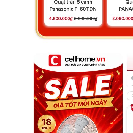
Quạt trần 5 cánh
Quạ
Panasonic F-60TDN
PANA
56MZ
4.800.000₫
8.899.000₫
2.090.00