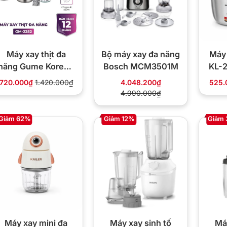
Máy xay thịt đa
Bộ máy xay đa năng
Máy 
năng Gume Korea -
Bosch MCM3501M
KL-2
GM-2252
đánh
720.000₫
1.420.000₫
4.048.200₫
525.
4.990.000₫
Giảm 62%
Giảm 12%
Giảm
Máy xay mini đa
Máy xay sinh tố
Máy