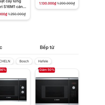
ạt cây lửng
01 lưu lượng 2.090
1.130.000₫
1.200.000₫
ri S16M1 cánh
m³/h
6 inch 49W
000₫
1.250.000₫
c
Bếp từ
CHELN
Bosch
Hafele
 36%
Giảm 50%