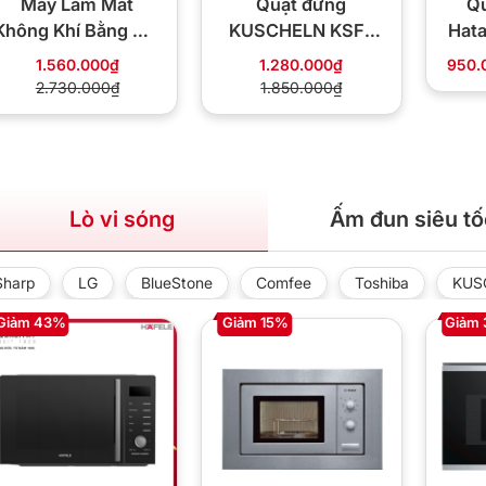
Máy Làm Mát
Quạt đứng
Qu
Không Khí Bằng Hơi
KUSCHELN KSF-
Hata
Nước Haatz
16R cánh 16 inch
1
1.560.000₫
1.280.000₫
950.
HBC350
điều khiển từ xa
2.730.000₫
1.850.000₫
Lò vi sóng
Ấm đun siêu tố
Sharp
LG
BlueStone
Comfee
Toshiba
KUS
Giảm 43%
Giảm 15%
Giảm