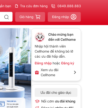
gần bạn
Giao nhanh - Miễn phí
Tra cứu đơn hàng
cho đơn 300k
0849.888.883
Thu cũ
giá ngon -
L
Giỏ hàng
Đăng nhập
Chào mừng bạn
đến với Cellhome
Nhập hội thành viên
Cellhome để không bỏ lỡ
các ưu đãi hấp dẫn.
Đăng nhập
hoặc
Đăng ký
Xem ưu đãi
Cellhome
Ưu đãi cho giáo dục
Nồi cơm
ưu đãi khủng
Đăng ký
nhận ưu đãi