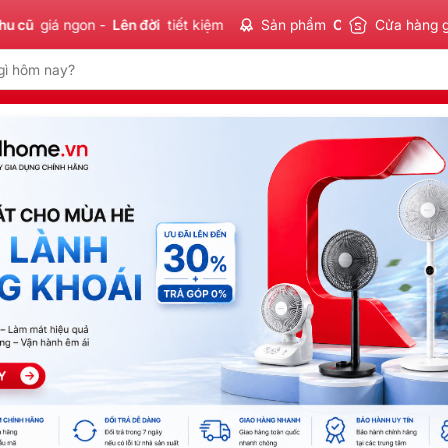
n -
Lên đời
tiết kiệm
Sản phẩm
Chính hãng - Xuất VAT
Cửa hàng 
đầy đủ