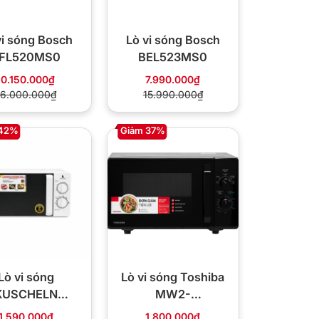
vi sóng Bosch
Lò vi sóng Bosch
FL520MS0
BEL523MS0
10.150.000₫
7.990.000₫
16.000.000₫
15.990.000₫
 42%
Giảm 37%
Lò vi sóng
Lò vi sóng Toshiba
KUSCHELN
MW2-
M024-20L
MM24PC(BK) 24L
1.590.000₫
1.800.000₫