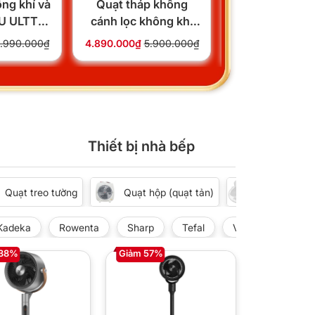
ông khí và
Quạt tháp không
Quạt tháp N
 U ULTTY
cánh lọc không khí
Kendo FT-
I
Tiross TS9176
.990.000₫
4.890.000₫
5.900.000₫
2.150.000₫
2.99
Thiết bị nhà bếp
Quạt treo tường
Quạt hộp (quạt tản)
Quạt đảo tr
Kadeka
Rowenta
Sharp
Tefal
Vinawind
As
 38%
Giảm 57%