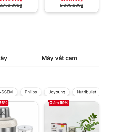
2.750.000₫
2.900.000₫
cây
Máy vắt cam
NSSEM
Philips
Joyoung
Nutribullet
Korea King
 56%
Giảm 59%