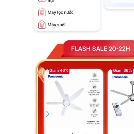
bụi
Máy lọc nước
Máy sưởi
FLASH SALE 20-22H
Giảm 46%
Giảm 36%