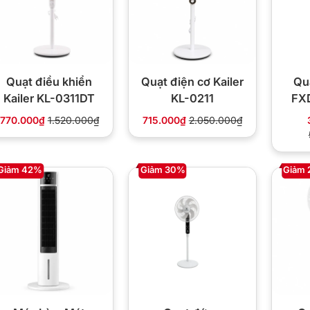
Quạt điều khiển
Quạt điện cơ Kailer
Qu
Kailer KL-0311DT
KL-0211
FX
770.000₫
1.520.000₫
715.000₫
2.050.000₫
Giảm 42%
Giảm 30%
Giảm