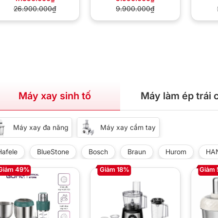
26.900.000₫
9.900.000₫
Máy xay sinh tố
Máy làm ép trái 
Máy xay đa năng
Máy xay cầm tay
Hafele
BlueStone
Bosch
Braun
Hurom
HA
Giảm 49%
Giảm 18%
Giảm