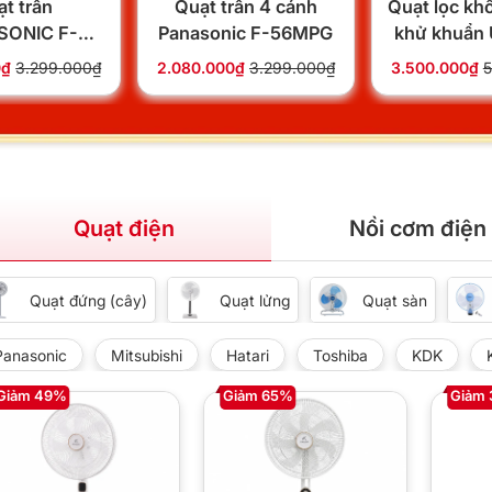
t trần
Quạt trần 4 cánh
Quạt lọc kh
SONIC F-
Panasonic F-56MPG
khử khuẩn
G 4 cánh
LID
0₫
3.299.000₫
2.080.000₫
3.299.000₫
3.500.000₫
5
Quạt điện
Nồi cơm điện
Quạt đứng (cây)
Quạt lửng
Quạt sàn
Panasonic
Mitsubishi
Hatari
Toshiba
KDK
Giảm 49%
Giảm 65%
Giảm