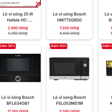
Lò vi sóng 25 lít
Lò vi sóng Bosch
Lò 
Hafele HC-
HMT72G650
B
MW251FB
2.990.000₫
7.200.000₫
538.31.271
5.250.000₫
8.500.000₫
Giảm 35%
Giảm 43%
Giảm
Lò vi sóng Bosch
Lò vi sóng Bosch
BFL634GB1
FEL053MS1M
K
17.350.000₫
5.590.000₫