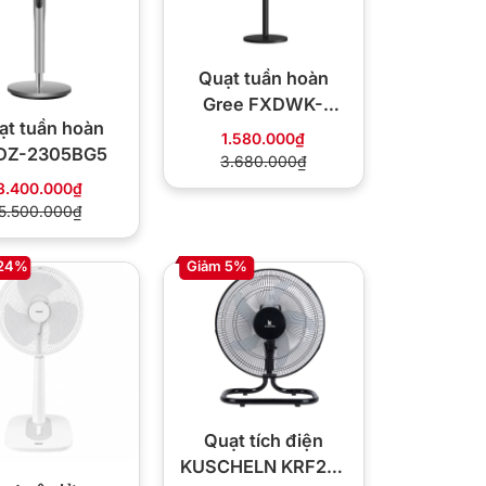
Quạt tuần hoàn
Gree FXDWK-
ạt tuần hoàn
1902BG3
1.580.000₫
DZ-2305BG5
3.680.000₫
3.400.000₫
5.500.000₫
 24%
Giảm 5%
Quạt tích điện
KUSCHELN KRF25-