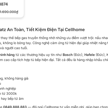
3874
1.690.000₫
atz An Toàn, Tiết Kiệm Điện Tại Cellhome
 thay thế bếp gas truyền thống nhờ những ưu điểm vượt trội: nấu nhan
, không lo bỏng tay. Công nghệ cảm ứng từ hiện đại giúp nhiệt năng 
và người cao tuổi.
hính hãng
từ các thương hiệu uy tín như
Bosch
(Đức),
Hafele
(Đức),
ừ âm cao cấp tích hợp tủ bếp hiện đại. Tất cả đều là hàng nhập khẩu 
g, không hàng giả
u
anh nghiệp
ơn từ 3000k
 hay bếp từ âm
ne
0849.888.883
— đội ngũ Cellhome tư vấn miễn phí, giúp bạn chọn