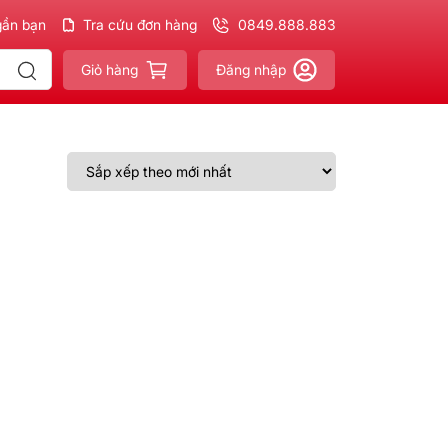
gần bạn
ản phẩm
Chính hãng - Xuất VAT
Tra cứu đơn hàng
đầy đủ
0849.888.883
Giao nhanh - Miễn phí
Giỏ hàng
Đăng nhập