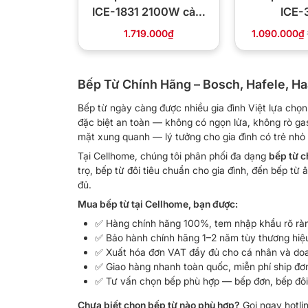
ICE-1831 2100W cảm
ICE-
ứng khóa trẻ em
1.719.000₫
1.090.000₫
Bếp Từ Chính Hãng – Bosch, Hafele, Ha
Bếp từ ngày càng được nhiều gia đình Việt lựa chọn
đặc biệt an toàn — không có ngọn lửa, không rò gas
mặt xung quanh — lý tưởng cho gia đình có trẻ nhỏ 
Tại Cellhome, chúng tôi phân phối đa dạng
bếp từ c
trọ, bếp từ đôi tiêu chuẩn cho gia đình, đến bếp t
đủ.
Mua bếp từ tại Cellhome, bạn được:
✅ Hàng chính hãng 100%, tem nhập khẩu rõ ràn
✅ Bảo hành chính hãng 1–2 năm tùy thương hiệ
✅ Xuất hóa đơn VAT đầy đủ cho cá nhân và do
✅ Giao hàng nhanh toàn quốc, miễn phí ship đ
✅ Tư vấn chọn bếp phù hợp — bếp đơn, bếp đôi
Chưa biết chọn bếp từ nào phù hợp?
Gọi ngay hotli