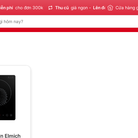
n phí
cho đơn 300k
Thu cũ
giá ngon -
Lên đời
tiết kiệm
Cửa hàng 
S
ơn Elmich