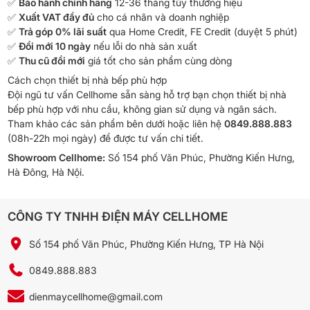
✅
Bảo hành chính hãng
12-36 tháng tùy thương hiệu
✅
Xuất VAT đầy đủ
cho cá nhân và doanh nghiệp
✅
Trả góp 0% lãi suất
qua Home Credit, FE Credit (duyệt 5 phút)
✅
Đổi mới 10 ngày
nếu lỗi do nhà sản xuất
✅
Thu cũ đổi mới
giá tốt cho sản phẩm cùng dòng
Cách chọn thiết bị nhà bếp phù hợp
Đội ngũ tư vấn Cellhome sẵn sàng hỗ trợ bạn chọn thiết bị nhà
bếp phù hợp với nhu cầu, không gian sử dụng và ngân sách.
Tham khảo các sản phẩm bên dưới hoặc liên hệ
0849.888.883
(08h-22h mọi ngày) để được tư vấn chi tiết.
Showroom Cellhome:
Số 154 phố Văn Phúc, Phường Kiến Hưng,
Hà Đông, Hà Nội.
CÔNG TY TNHH ĐIỆN MÁY CELLHOME
Số 154 phố Văn Phúc, Phường Kiến Hưng, TP Hà Nội
0849.888.883
dienmaycellhome@gmail.com