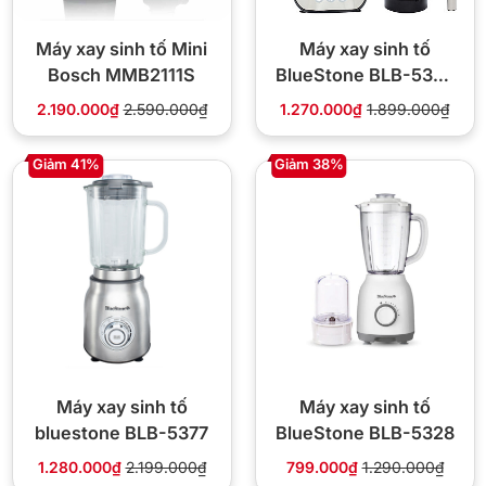
Máy xay sinh tố Mini
Máy xay sinh tố
Bosch MMB2111S
BlueStone BLB-5339
800W cối thủy tinh
2.190.000₫
2.590.000₫
1.270.000₫
1.899.000₫
1.5L
Giảm 41%
Giảm 38%
Máy xay sinh tố
Máy xay sinh tố
bluestone BLB-5377
BlueStone BLB-5328
1.280.000₫
2.199.000₫
799.000₫
1.290.000₫