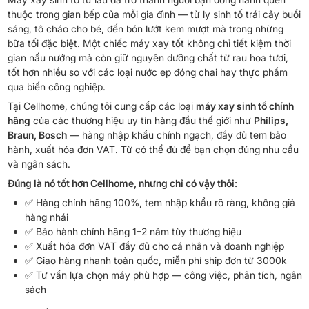
thuộc trong gian bếp của mỗi gia đình — từ ly sinh tố trái cây buổi
sáng, tô cháo cho bé, đến bón lướt kem mượt mà trong những
bữa tối đặc biệt. Một chiếc máy xay tốt không chỉ tiết kiệm thời
gian nấu nướng mà còn giữ nguyên dưỡng chất từ ​​​​rau hoa tươi,
tốt hơn nhiều so với các loại nước ep đóng chai hay thực phẩm
qua biến công nghiệp.
Tại Cellhome, chúng tôi cung cấp các loại
máy xay sinh tố chính
hãng
của các thương hiệu uy tín hàng đầu thế giới như
Philips,
Braun, Bosch
— hàng nhập khẩu chính ngạch, đầy đủ tem bảo
hành, xuất hóa đơn VAT. Từ có thể đủ để bạn chọn đúng nhu cầu
và ngân sách.
Đúng là nó tốt hơn Cellhome, nhưng chỉ có vậy thôi:
✅ Hàng chính hãng 100%, tem nhập khẩu rõ ràng, không giả
hàng nhái
✅ Bảo hành chính hãng 1–2 năm tùy thương hiệu
✅ Xuất hóa đơn VAT đầy đủ cho cá nhân và doanh nghiệp
✅ Giao hàng nhanh toàn quốc, miễn phí ship đơn từ 3000k
✅ Tư vấn lựa chọn máy phù hợp — công việc, phân tích, ngân
sách