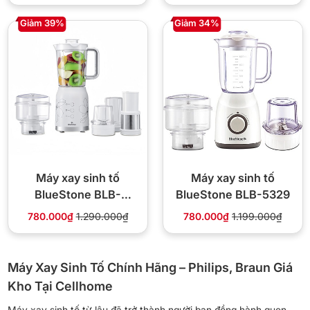
Giảm 39%
Giảm 34%
Máy xay sinh tố
Máy xay sinh tố
BlueStone BLB-
BlueStone BLB-5329
5335W 250W 4 cối
780.000₫
1.290.000₫
780.000₫
1.199.000₫
Máy Xay Sinh Tố Chính Hãng – Philips, Braun Giá
Kho Tại Cellhome
Máy xay sinh tố từ lâu đã trở thành người bạn đồng hành quen