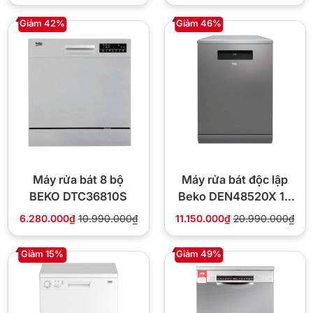
Giảm 42%
Giảm 46%
Máy rửa bát 8 bộ
Máy rửa bát độc lập
BEKO DTC36810S
Beko DEN48520X 15
bộ
6.280.000₫
10.990.000₫
11.150.000₫
20.990.000₫
Giảm 15%
Giảm 49%