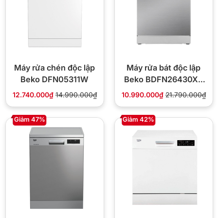
Máy rửa chén độc lập
Máy rửa bát độc lập
Beko DFN05311W
Beko BDFN26430XC
14 bộ
12.740.000₫
14.990.000₫
10.990.000₫
21.790.000₫
Giảm 47%
Giảm 42%