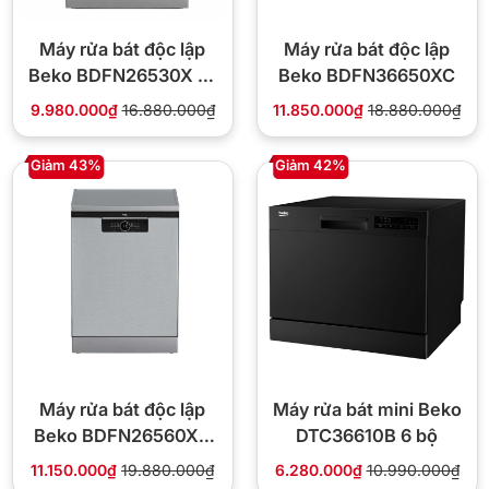
Máy rửa bát độc lập
Máy rửa bát độc lập
Beko BDFN26530X 15
Beko BDFN36650XC
bộ
9.980.000₫
16.880.000₫
11.850.000₫
18.880.000₫
Giảm 43%
Giảm 42%
Máy rửa bát độc lập
Máy rửa bát mini Beko
Beko BDFN26560XC
DTC36610B 6 bộ
15 bộ
11.150.000₫
19.880.000₫
6.280.000₫
10.990.000₫