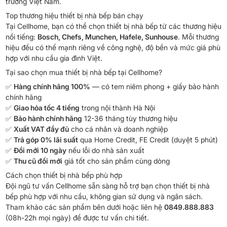
trường Việt Nam.
Top thương hiệu thiết bị nhà bếp bán chạy
Tại Cellhome, bạn có thể chọn thiết bị nhà bếp từ các thương hiệu
nổi tiếng:
Bosch, Chefs, Munchen, Hafele, Sunhouse
. Mỗi thương
hiệu đều có thế mạnh riêng về công nghệ, độ bền và mức giá phù
hợp với nhu cầu gia đình Việt.
Tại sao chọn mua thiết bị nhà bếp tại Cellhome?
✅
Hàng chính hãng 100%
— có tem niêm phong + giấy bảo hành
chính hãng
✅
Giao hỏa tốc 4 tiếng
trong nội thành Hà Nội
✅
Bảo hành chính hãng
12-36 tháng tùy thương hiệu
✅
Xuất VAT đầy đủ
cho cá nhân và doanh nghiệp
✅
Trả góp 0% lãi suất
qua Home Credit, FE Credit (duyệt 5 phút)
✅
Đổi mới 10 ngày
nếu lỗi do nhà sản xuất
✅
Thu cũ đổi mới
giá tốt cho sản phẩm cùng dòng
Cách chọn thiết bị nhà bếp phù hợp
Đội ngũ tư vấn Cellhome sẵn sàng hỗ trợ bạn chọn thiết bị nhà
bếp phù hợp với nhu cầu, không gian sử dụng và ngân sách.
Tham khảo các sản phẩm bên dưới hoặc liên hệ
0849.888.883
(08h-22h mọi ngày) để được tư vấn chi tiết.