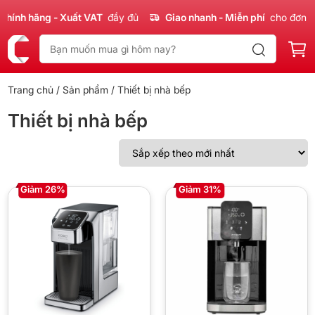
hính hãng - Xuất VAT
đầy đủ
Giao nhanh - Miễn phí
cho đơn 3
Trang chủ
/
Sản phẩm
/ Thiết bị nhà bếp
Thiết bị nhà bếp
Giảm 26%
Giảm 31%