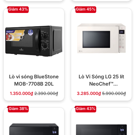
Giảm 43%
Giảm 45%
Lò vi sóng BlueStone
Lò Vi Sóng LG 25 lít
MOB-7708B 20L
NeoChef™
MS2535GIK
1.350.000₫
2.390.000₫
3.285.000₫
5.990.000₫
Giảm 38%
Giảm 43%