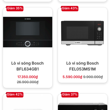
Giảm 35%
Giảm 43%
Lò vi sóng Bosch
Lò vi sóng Bosch
BFL634GB1
FEL053MS1M
17.350.000₫
5.590.000₫
9.900.000₫
26.900.000₫
Giảm 42%
Giảm 37%