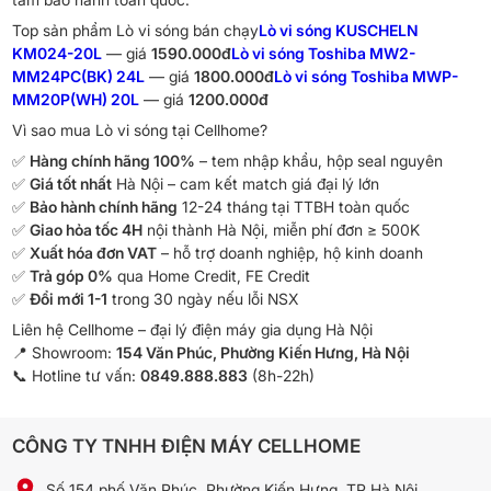
Top sản phẩm Lò vi sóng bán chạy
Lò vi sóng KUSCHELN
KM024-20L
— giá
1590.000đ
Lò vi sóng Toshiba MW2-
MM24PC(BK) 24L
— giá
1800.000đ
Lò vi sóng Toshiba MWP-
MM20P(WH) 20L
— giá
1200.000đ
Vì sao mua Lò vi sóng tại Cellhome?
✅
Hàng chính hãng 100%
– tem nhập khẩu, hộp seal nguyên
✅
Giá tốt nhất
Hà Nội – cam kết match giá đại lý lớn
✅
Bảo hành chính hãng
12-24 tháng tại TTBH toàn quốc
✅
Giao hỏa tốc 4H
nội thành Hà Nội, miễn phí đơn ≥ 500K
✅
Xuất hóa đơn VAT
– hỗ trợ doanh nghiệp, hộ kinh doanh
✅
Trả góp 0%
qua Home Credit, FE Credit
✅
Đổi mới 1-1
trong 30 ngày nếu lỗi NSX
Liên hệ Cellhome – đại lý điện máy gia dụng Hà Nội
📍 Showroom:
154 Văn Phúc, Phường Kiến Hưng, Hà Nội
📞 Hotline tư vấn:
0849.888.883
(8h-22h)
CÔNG TY TNHH ĐIỆN MÁY CELLHOME
Số 154 phố Văn Phúc, Phường Kiến Hưng, TP Hà Nội