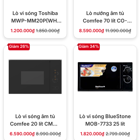
Lò vi sóng Toshiba
Lò nướng âm tủ
MWP-MM20P(WH)
Comfee 70 lít CO-
20L
AC70KB
1.200.000₫
1.850.000₫
8.590.000₫
11.990.000₫
Giảm 26%
Giảm 34%
Lò vi sóng âm tủ
Lò vi sóng BlueStone
Comfee 20 lít CMW-
MOB-7733 25 lít
S20KB
6.590.000₫
8.990.000₫
1.820.000₫
2.799.000₫