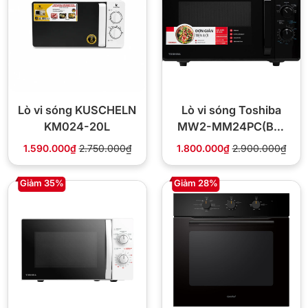
Lò vi sóng KUSCHELN
Lò vi sóng Toshiba
KM024-20L
MW2-MM24PC(BK)
24L
1.590.000₫
2.750.000₫
1.800.000₫
2.900.000₫
Giảm 35%
Giảm 28%