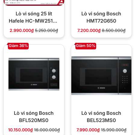
Lò vi sóng 25 lít
Lò vi sóng Bosch
Hafele HC-MW251FB
HMT72G650
538.31.271
2.990.000₫
5.250.000₫
7.200.000₫
8.500.000₫
Giảm 36%
Giảm 50%
Lò vi sóng Bosch
Lò vi sóng Bosch
BFL520MS0
BEL523MS0
10.150.000₫
16.000.000₫
7.990.000₫
15.990.000₫