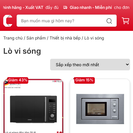
nh hãng - Xuất VAT
đầy đủ
Giao nhanh - Miễn phí
cho đơn 300
Trang chủ
/
Sản phẩm
/
Thiết bị nhà bếp
/ Lò vi sóng
Lò vi sóng
Giảm 43%
Giảm 15%