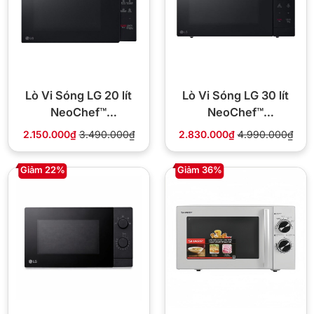
Lò Vi Sóng LG 20 lít
Lò Vi Sóng LG 30 lít
NeoChef™
NeoChef™
MS2032GAS
MS3032JAS
2.150.000₫
3.490.000₫
2.830.000₫
4.990.000₫
Giảm 22%
Giảm 36%