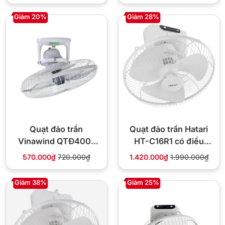
Giảm 20%
Giảm 28%
Quạt đảo trần
Quạt đảo trần Hatari
Vinawind QTĐ400-
HT-C16R1 có điều
XĐ có điều khiển từ
khiển từ xa
570.000₫
720.000₫
1.420.000₫
1.990.000₫
xa
Giảm 38%
Giảm 25%