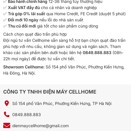
✅
Bảo hành chính hãng
12-36 tháng tùy thương hiệu
✅
Xuất VAT đầy đủ
cho cá nhân và doanh nghiệp
✅
Trả góp 0% lãi suất
qua Home Credit, FE Credit (duyệt 5 phút)
✅
Đổi mới 10 ngày
nếu lỗi do nhà sản xuất
✅
Thu cũ đổi mới
giá tốt cho sản phẩm cùng dòng
Cách chọn quạt đảo trần phù hợp
Đội ngũ tư vấn Cellhome sẵn sàng hỗ trợ bạn chọn quạt đảo trần
phù hợp với nhu cầu, không gian sử dụng và ngân sách. Tham
khảo các sản phẩm bên dưới hoặc liên hệ
0849.888.883
(08h-
22h mọi ngày) để được tư vấn chi tiết.
Showroom Cellhome:
Số 154 phố Văn Phúc, Phường Kiến Hưng,
Hà Đông, Hà Nội.
CÔNG TY TNHH ĐIỆN MÁY CELLHOME
Số 154 phố Văn Phúc, Phường Kiến Hưng, TP Hà Nội
0849.888.883
dienmaycellhome@gmail.com