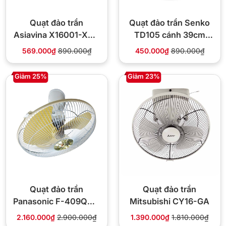
Quạt đảo trần
Quạt đảo trần Senko
Asiavina X16001-XV0
TD105 cánh 39cm
cánh 40cm 55W
47W
569.000₫
890.000₫
450.000₫
890.000₫
Giảm 25%
Giảm 23%
Quạt đảo trần
Quạt đảo trần
Panasonic F-409QGO
Mitsubishi CY16-GA
có điều khiển
2.160.000₫
2.900.000₫
1.390.000₫
1.810.000₫