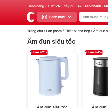
Sản phẩm
Chính hãng - Xuất VAT
đầy đủ
Giao nhanh - Miễn
Danh mục
Trang chủ
/
Sản phẩm
/
Thiết bị nhà bếp
/ Ấm đun s
Ấm đun siêu tốc
Giảm 42%
Giảm 44%
Ấm đun siêu tốc
Ấm đun 