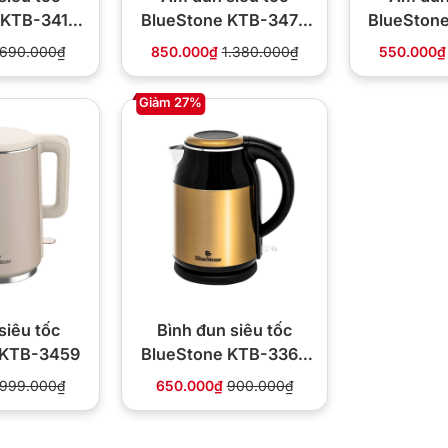
 KTB-3418
BlueStone KTB-3476
BlueSton
2200W
1.7L 1800W
1.5L
690.000₫
850.000₫
1.380.000₫
550.000₫
Giảm 27%
siêu tốc
Bình đun siêu tốc
 KTB-3459
BlueStone KTB-3369
1.8L 1800W cảm biến
999.000₫
650.000₫
900.000₫
Strix