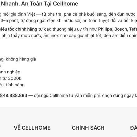
 Nhanh, An Toàn Tại Cellhome
ng mỗi gia đình Việt — từ pha trà, pha cà phê buổi sáng, đến đun nướ
3–5 phút, tự động ngắt điện khi nước sôi, an toàn tuyệt đối và tiết k
iêu tốc chính hãng
từ các thương hiệu uy tín như
Philips, Bosch, Tef
 nhìn thấy mực nước, ấm inox cao cấp giữ nhiệt tốt, đến ấm điều chỉ
g, không hàng giả
u
anh nghiệp
ơn từ 3000k
u, tính năng
849.888.883
— đội ngũ Cellhome tư vấn miễn phí, chọn đúng ngay l
VỀ CELLHOME
CHÍNH SÁCH
ĐĂ