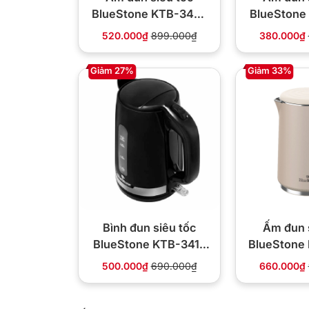
BlueStone KTB-3457
BlueStone
1.5L 1800W
1.7L 
520.000₫
899.000₫
380.000₫
Giảm 27%
Giảm 33%
Bình đun siêu tốc
Ấm đun 
BlueStone KTB-3417
BlueStone
1.7L 2000W
500.000₫
690.000₫
660.000₫