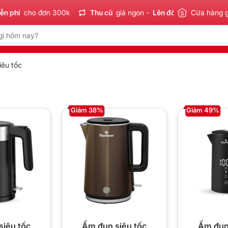
 phí
cho đơn 300k
Thu cũ
giá ngon -
Lên đời
tiết kiệm
Cửa hàng 
Sả
iêu tốc
Giảm 38%
Giảm 49%
siêu tốc
Ấm đun siêu tốc
Ấm đun 