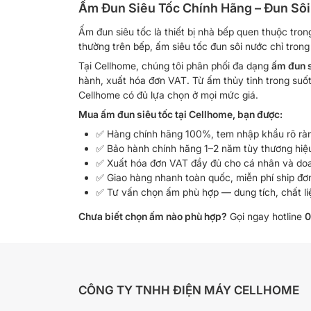
Ấm Đun Siêu Tốc Chính Hãng – Đun Sôi
Ấm đun siêu tốc là thiết bị nhà bếp quen thuộc tro
thường trên bếp, ấm siêu tốc đun sôi nước chỉ trong 
Tại Cellhome, chúng tôi phân phối đa dạng
ấm đun s
hành, xuất hóa đơn VAT. Từ ấm thủy tinh trong suốt
Cellhome có đủ lựa chọn ở mọi mức giá.
Mua ấm đun siêu tốc tại Cellhome, bạn được:
✅ Hàng chính hãng 100%, tem nhập khẩu rõ ràn
✅ Bảo hành chính hãng 1–2 năm tùy thương hiệ
✅ Xuất hóa đơn VAT đầy đủ cho cá nhân và do
✅ Giao hàng nhanh toàn quốc, miễn phí ship đ
✅ Tư vấn chọn ấm phù hợp — dung tích, chất liệ
Chưa biết chọn ấm nào phù hợp?
Gọi ngay hotline
0
CÔNG TY TNHH ĐIỆN MÁY CELLHOME