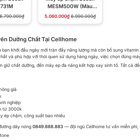
731M
MESM500W (Màu
trắng)
6.790.000₫
5.060.000₫
6.990.000₫
yên Dưỡng Chất Tại Cellhome
úp bạn khởi đầu ngày mới tràn đầy năng lượng mà còn bổ sung vitami
ất và phù hợp với thói quen sử dụng hàng ngày, việc chọn đúng máy 
 giữ chất dưỡng, đến máy ep đa năng kết hợp xay sinh tố. Tất cả đề
hông giả
u
anh nghiệp
ơn từ 3000k
y ép chậm, công suất bao nhiêu
đường dây nóng
0849.888.883
— đội ngũ Cellhome tư vấn miễn phí, 
Stone