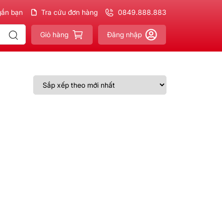
gần bạn
ản phẩm
Chính hãng - Xuất VAT
Tra cứu đơn hàng
đầy đủ
0849.888.883
Giao nhanh - Miễn phí
Giỏ hàng
Đăng nhập