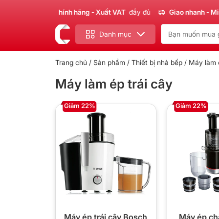
Sản phẩm
Chính hãng - Xuất VAT
đầy đủ
Giao nhanh - Miễn
Danh mục
Trang chủ
/
Sản phẩm
/
Thiết bị nhà bếp
/ Máy làm é
Máy làm ép trái cây
Giảm 22%
Giảm 22%
Máy ép trái cây Bosch
Máy ép c