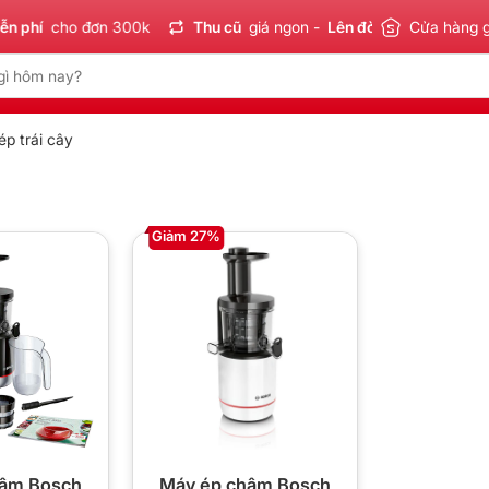
 phí
cho đơn 300k
Thu cũ
giá ngon -
Lên đời
tiết kiệm
Cửa hàng 
S
p trái cây
Giảm 27%
hậm Bosch
Máy ép chậm Bosch