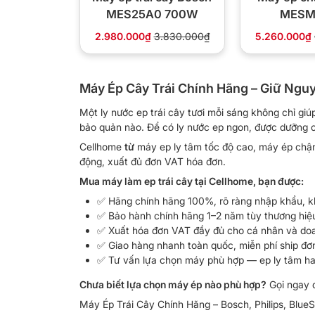
MES25A0 700W
MESM
2.980.000₫
3.830.000₫
5.260.000₫
Máy Ép Cây Trái Chính Hãng – Giữ Ngu
Một ly nước ep trái cây tươi mỗi sáng không chỉ gi
bảo quản nào. Để có ly nước ep ngon, được dưỡng ch
Cellhome
​​​từ
máy ep ly tâm tốc độ cao, máy ép chậm
động, xuất đủ đơn VAT hóa đơn.
Mua máy làm ep trái cây tại Cellhome, bạn được:
✅ Hãng chính hãng 100%, rõ ràng nhập khẩu, k
✅ Bảo hành chính hãng 1–2 năm tùy thương hiệ
✅ Xuất hóa đơn VAT đầy đủ cho cá nhân và do
✅ Giao hàng nhanh toàn quốc, miễn phí ship đ
✅ Tư vấn lựa chọn máy phù hợp — ep ly tâm ha
Chưa biết lựa chọn máy ép nào phù hợp?
Gọi ngay 
Máy Ép Trái Cây Chính Hãng – Bosch, Philips, Blue