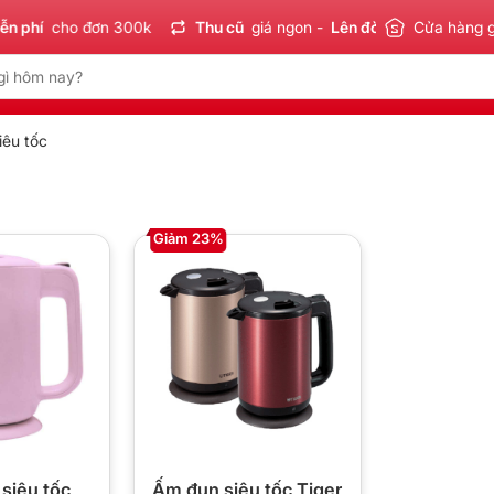
n phí
cho đơn 300k
Thu cũ
giá ngon -
Lên đời
tiết kiệm
Cửa hàng 
S
iêu tốc
Giảm 23%
siêu tốc
Ấm đun siêu tốc Tiger