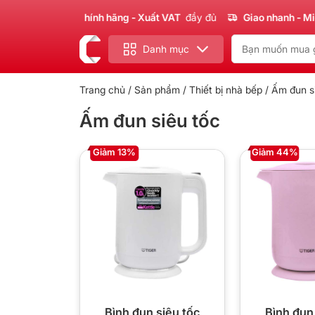
Sản phẩm
Chính hãng - Xuất VAT
đầy đủ
Giao nhanh - Miễ
Danh mục
Trang chủ
/
Sản phẩm
/
Thiết bị nhà bếp
/ Ấm đun s
Ấm đun siêu tốc
Giảm 13%
Giảm 44%
Bình đun siêu tốc
Bình đun 