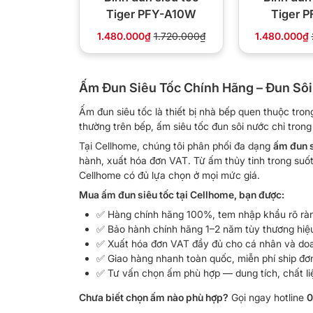
Tiger PFY-A10W
Tiger 
1.480.000₫
1.720.000₫
1.480.000₫
Ấm Đun Siêu Tốc Chính Hãng – Đun Sôi
Ấm đun siêu tốc là thiết bị nhà bếp quen thuộc tro
thường trên bếp, ấm siêu tốc đun sôi nước chỉ trong 
Tại Cellhome, chúng tôi phân phối đa dạng
ấm đun s
hành, xuất hóa đơn VAT. Từ ấm thủy tinh trong suốt
Cellhome có đủ lựa chọn ở mọi mức giá.
Mua ấm đun siêu tốc tại Cellhome, bạn được:
✅ Hàng chính hãng 100%, tem nhập khẩu rõ ràn
✅ Bảo hành chính hãng 1–2 năm tùy thương hiệ
✅ Xuất hóa đơn VAT đầy đủ cho cá nhân và do
✅ Giao hàng nhanh toàn quốc, miễn phí ship đ
✅ Tư vấn chọn ấm phù hợp — dung tích, chất liệ
Chưa biết chọn ấm nào phù hợp?
Gọi ngay hotline
0