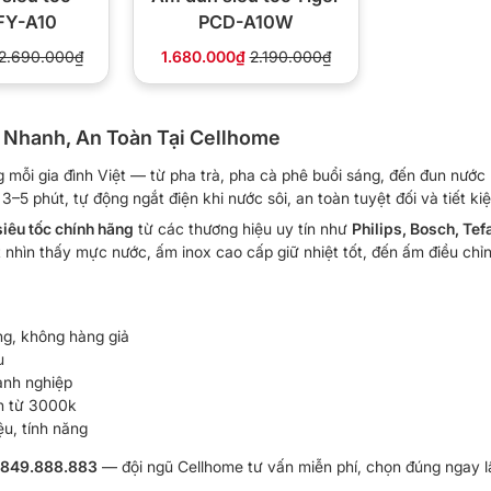
PFY-A10
PCD-A10W
2.690.000₫
1.680.000₫
2.190.000₫
 Nhanh, An Toàn Tại Cellhome
ng mỗi gia đình Việt — từ pha trà, pha cà phê buổi sáng, đến đun nướ
3–5 phút, tự động ngắt điện khi nước sôi, an toàn tuyệt đối và tiết k
iêu tốc chính hãng
từ các thương hiệu uy tín như
Philips, Bosch, Tef
 nhìn thấy mực nước, ấm inox cao cấp giữ nhiệt tốt, đến ấm điều chỉ
g, không hàng giả
u
anh nghiệp
ơn từ 3000k
u, tính năng
849.888.883
— đội ngũ Cellhome tư vấn miễn phí, chọn đúng ngay l