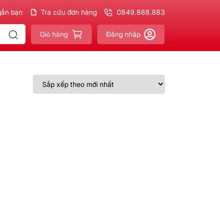
gần bạn
ản phẩm
Chính hãng - Xuất VAT
Tra cứu đơn hàng
đầy đủ
0849.888.883
Giao nhanh - Miễn phí
Giỏ hàng
Đăng nhập