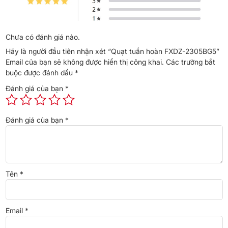
Thông số kỹ thuật
Thương hiệu
Gree
Chưa có đánh giá nào.
Hãy là người đầu tiên nhận xét “Quạt tuần hoàn FXDZ-2305BG5”
Model
FXDZ-2305BG5
Email của bạn sẽ không được hiển thị công khai.
Các trường bắt
buộc được đánh dấu
*
Đánh giá của bạn
*
Câu hỏi thường gặp
Đánh giá của bạn
*
Quạt tuần hoàn FXDZ-2305BG5 có chính hãng
không?
Có. Phân phối chính hãng tại Điện Máy Cellhome,
nguyên seal, bảo hành đầy đủ.
Tên
*
Mua Gree FXDZ-2305BG5 ở đâu tại Hà Nội?
Tại Điện Máy Cellhome – 154 Văn Phúc, Hà Đông,
Email
*
Hà Nội; giao nhanh nội thành, hỗ trợ COD và xuất