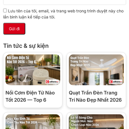
VAT.
Lưu tên của tôi, email, và trang web trong trình duyệt này cho
lần bình luận kế tiếp của tôi.
Gree FXDZ-2305BG5 giá bao nhiêu?
Giá tại Cellhome 3.400.000đ.
Tin tức & sự kiện
Mua Quạt tuần hoàn FXDZ-2305BG5 tại
Điện Máy Cellhome
📞 Hotline/Zalo:
0849.888.883
• 🏬 154 Văn
Phúc, Hà Đông, Hà Nội • Giao nhanh nội thành •
COD • VAT
Nồi Cơm Điện Tử Nào
Quạt Trần Đèn Trang
Tốt 2026 — Top 6
Trí Nào Đẹp Nhất 2026