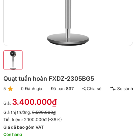
Quạt tuần hoàn FXDZ-2305BG5
5
0 Đánh giá
Đã bán
837
Chia sẻ
So sánh
3.400.000₫
Giá:
Giá thị trường:
5.500.000₫
Tiết kiệm: 2.100.000₫ (-38%)
Giá đã bao gồm VAT
Còn hàng