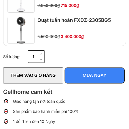
2.050.000₫
715.000₫
Quạt tuần hoàn FXDZ-2305BG5
5.500.000₫
3.400.000₫
Quạt
Số lượng:
tuần
hoàn
FXDZ-
THÊM VÀO GIỎ HÀNG
MUA NGAY
2305BG5
số
lượng
Cellhome cam kết
Giao hàng tận nơi toàn quốc
Sản phẩm bảo hành miễn phí 100%
1 đổi 1 lên đến 10 Ngày