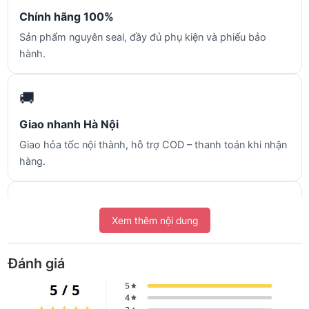
Chính hãng 100%
Sản phẩm nguyên seal, đầy đủ phụ kiện và phiếu bảo
hành.
🚚
Giao nhanh Hà Nội
Giao hỏa tốc nội thành, hỗ trợ COD – thanh toán khi nhận
hàng.
🛡️
Xem thêm nội dung
Bảo hành & đổi trả
Bảo hành theo tiêu chuẩn nhà sản xuất, hỗ trợ sau bán tận
Đánh giá
tâm.