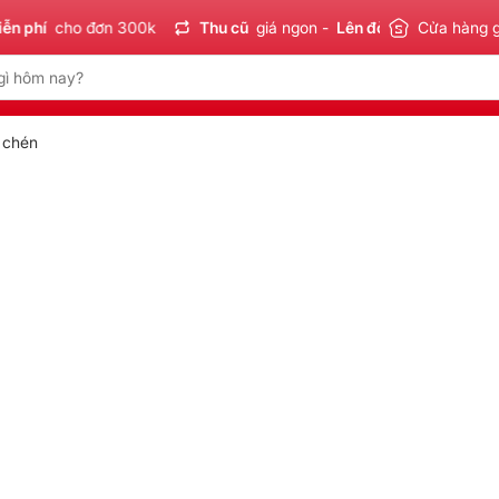
n phí
cho đơn 300k
Thu cũ
giá ngon -
Lên đời
tiết kiệm
Cửa hàng 
S
 chén