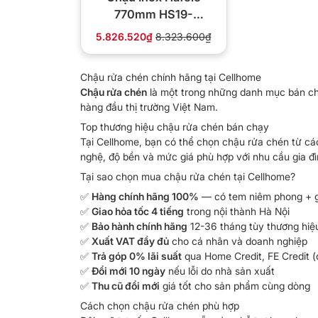
770mm HS19-
SSN2S90S
5.826.520₫
8.323.600₫
567.23.020
Chậu rửa chén chính hãng tại Cellhome
Chậu rửa chén
là một trong những danh mục bán ch
hàng đầu thị trường Việt Nam.
Top thương hiệu chậu rửa chén bán chạy
Tại Cellhome, bạn có thể chọn chậu rửa chén từ cá
nghệ, độ bền và mức giá phù hợp với nhu cầu gia đì
Tại sao chọn mua chậu rửa chén tại Cellhome?
✅
Hàng chính hãng 100%
— có tem niêm phong + g
✅
Giao hỏa tốc 4 tiếng
trong nội thành Hà Nội
✅
Bảo hành chính hãng
12-36 tháng tùy thương hiệ
✅
Xuất VAT đầy đủ
cho cá nhân và doanh nghiệp
✅
Trả góp 0% lãi suất
qua Home Credit, FE Credit (
✅
Đổi mới 10 ngày
nếu lỗi do nhà sản xuất
✅
Thu cũ đổi mới
giá tốt cho sản phẩm cùng dòng
Cách chọn chậu rửa chén phù hợp