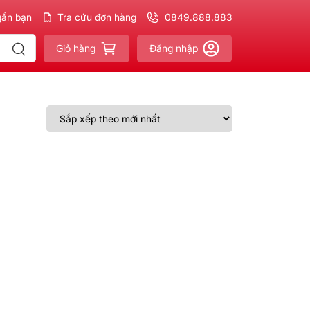
gần bạn
ản phẩm
Chính hãng - Xuất VAT
Tra cứu đơn hàng
đầy đủ
0849.888.883
Giao nhanh - Miễn phí
Giỏ hàng
Đăng nhập