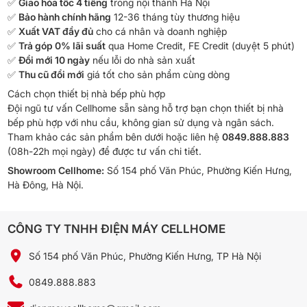
✅
Giao hỏa tốc 4 tiếng
trong nội thành Hà Nội
✅
Bảo hành chính hãng
12-36 tháng tùy thương hiệu
✅
Xuất VAT đầy đủ
cho cá nhân và doanh nghiệp
✅
Trả góp 0% lãi suất
qua Home Credit, FE Credit (duyệt 5 phút)
✅
Đổi mới 10 ngày
nếu lỗi do nhà sản xuất
✅
Thu cũ đổi mới
giá tốt cho sản phẩm cùng dòng
Cách chọn thiết bị nhà bếp phù hợp
Đội ngũ tư vấn Cellhome sẵn sàng hỗ trợ bạn chọn thiết bị nhà
bếp phù hợp với nhu cầu, không gian sử dụng và ngân sách.
Tham khảo các sản phẩm bên dưới hoặc liên hệ
0849.888.883
(08h-22h mọi ngày) để được tư vấn chi tiết.
Showroom Cellhome:
Số 154 phố Văn Phúc, Phường Kiến Hưng,
Hà Đông, Hà Nội.
CÔNG TY TNHH ĐIỆN MÁY CELLHOME
Số 154 phố Văn Phúc, Phường Kiến Hưng, TP Hà Nội
0849.888.883