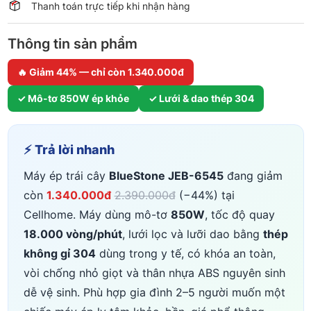
Thanh toán trực tiếp khi nhận hàng
Thông tin sản phẩm
🔥 Giảm 44% — chỉ còn 1.340.000đ
✓ Mô-tơ 850W ép khỏe
✓ Lưới & dao thép 304
⚡ Trả lời nhanh
Máy ép trái cây
BlueStone JEB-6545
đang giảm
còn
1.340.000đ
2.390.000đ
(−44%) tại
Cellhome. Máy dùng mô-tơ
850W
, tốc độ quay
18.000 vòng/phút
, lưới lọc và lưỡi dao bằng
thép
không gỉ 304
dùng trong y tế, có khóa an toàn,
vòi chống nhỏ giọt và thân nhựa ABS nguyên sinh
dễ vệ sinh. Phù hợp gia đình 2–5 người muốn một