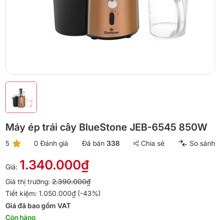
Máy ép trái cây BlueStone JEB-6545 850W
5
0 Đánh giá
Đã bán
338
Chia sẻ
So sánh
1.340.000₫
Giá:
Giá thị trường:
2.390.000₫
Tiết kiệm: 1.050.000₫ (-43%)
Giá đã bao gồm VAT
Còn hàng