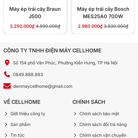
ngày, JEB-6545 là phương án cân bằng nhất về giá và công
Máy ép trái cây Braun
Máy ép trái cây Bosch
suất.
J500
MES25A0 700W
3.250.000₫
4.990.000₫
2.980.000₫
3.830.000₫
Máy ép 850W mỗi tháng tốn bao
nhiêu tiền điện?
CÔNG TY TNHH ĐIỆN MÁY CELLHOME
Với công suất
850W
(tức 0,85 số điện mỗi giờ chạy
Số 154 phố Văn Phúc, Phường Kiến Hưng, TP Hà Nội
liên tục), nếu tính giá điện trung bình
2.500đ/số
: chạy
hết 1 giờ liên tục chỉ tốn khoảng
2.125đ
. Trên thực tế
0849.888.883
mỗi lần ép một mẻ trái cây chỉ mất 1–3 phút, một gia
dienmaycellhome@gmail.com
đình ép 2–3 ly mỗi ngày dùng tổng cộng chưa tới 10
phút, tương đương khoảng
150–350đ/ngày
, tức chỉ
VỀ CELLHOME
CHÍNH SÁCH
5.000–10.000đ/tháng
. So với việc mua nước ép ngoài
Giới thiệu công ty
Chính sách bảo mật
hàng 20.000–30.000đ/ly, máy hoàn vốn rất nhanh.
Sản phẩm
Chính sách đổi trả hàng
Lưới lọc thép 304 và tốc độ 18.000
Tin tức
Chính sách vận chuyển