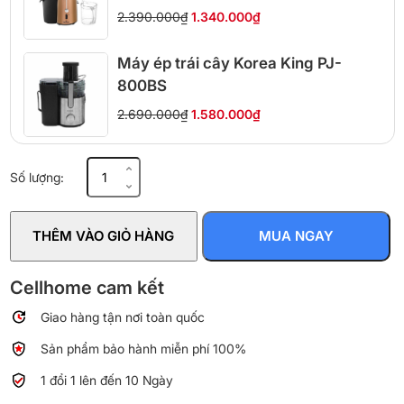
2.390.000₫
1.340.000₫
Máy ép trái cây Korea King PJ-
800BS
2.690.000₫
1.580.000₫
Máy
Số lượng:
ép
trái
cây
THÊM VÀO GIỎ HÀNG
MUA NGAY
BlueStone
JEB-
6545
Cellhome cam kết
850W
Giao hàng tận nơi toàn quốc
số
lượng
Sản phẩm bảo hành miễn phí 100%
1 đổi 1 lên đến 10 Ngày