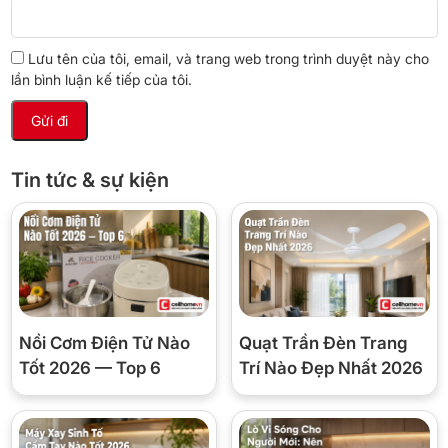
Ưu tiên giá phổ thông, dễ vệ sinh, bảo hành dài
Lưu tên của tôi, email, và trang web trong trình duyệt này cho
✗ Cân nhắc nếu bạn
lần bình luận kế tiếp của tôi.
Muốn ép rau lá xanh, cần tây để giữ tối đa
enzyme — nên chọn máy ép chậm
Cần lượng nước ép tách bã khô kiệt nhất (máy
Tin tức & sự kiện
ly tâm bã ẩm hơn ép chậm)
Ở chung cư cần độ ồn rất thấp khi ép sáng sớm
⚖️ So sánh nhanh với 2 máy ép cùng
loại tại Cellhome
Nồi Cơm Điện Tử Nào
Quạt Trần Đèn Trang
Tốt 2026 — Top 6
Trí Nào Đẹp Nhất 2026
BlueStone
Bosch
Braun
Tiêu chí
JEB-6545 ⭐
MES25A0
J500