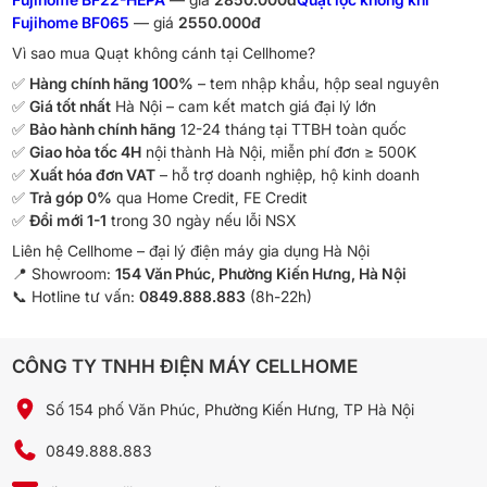
Fujihome BF065
— giá
2550.000đ
Vì sao mua Quạt không cánh tại Cellhome?
✅
Hàng chính hãng 100%
– tem nhập khẩu, hộp seal nguyên
✅
Giá tốt nhất
Hà Nội – cam kết match giá đại lý lớn
✅
Bảo hành chính hãng
12-24 tháng tại TTBH toàn quốc
✅
Giao hỏa tốc 4H
nội thành Hà Nội, miễn phí đơn ≥ 500K
✅
Xuất hóa đơn VAT
– hỗ trợ doanh nghiệp, hộ kinh doanh
✅
Trả góp 0%
qua Home Credit, FE Credit
✅
Đổi mới 1-1
trong 30 ngày nếu lỗi NSX
Liên hệ Cellhome – đại lý điện máy gia dụng Hà Nội
📍 Showroom:
154 Văn Phúc, Phường Kiến Hưng, Hà Nội
📞 Hotline tư vấn:
0849.888.883
(8h-22h)
CÔNG TY TNHH ĐIỆN MÁY CELLHOME
Số 154 phố Văn Phúc, Phường Kiến Hưng, TP Hà Nội
0849.888.883