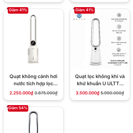
Giảm 41%
Giảm 41%
Quạt không cánh hơi
Quạt lọc không khí và
nước tích hợp lọc
khử khuẩn U ULTTY
không khí Fujihome
LIDI
2.250.000₫
3.875.000₫
3.500.000₫
5.990.000₫
BF-03RC
Giảm 54%