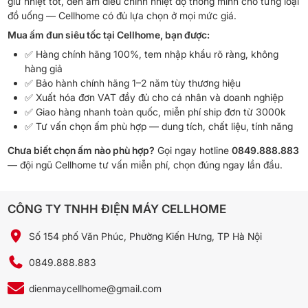
giữ nhiệt tốt, đến ấm điều chỉnh nhiệt độ thông minh cho từng loại
đồ uống — Cellhome có đủ lựa chọn ở mọi mức giá.
Mua ấm đun siêu tốc tại Cellhome, bạn được:
✅ Hàng chính hãng 100%, tem nhập khẩu rõ ràng, không
hàng giả
✅ Bảo hành chính hãng 1–2 năm tùy thương hiệu
✅ Xuất hóa đơn VAT đầy đủ cho cá nhân và doanh nghiệp
✅ Giao hàng nhanh toàn quốc, miễn phí ship đơn từ 3000k
✅ Tư vấn chọn ấm phù hợp — dung tích, chất liệu, tính năng
Chưa biết chọn ấm nào phù hợp?
Gọi ngay hotline
0849.888.883
— đội ngũ Cellhome tư vấn miễn phí, chọn đúng ngay lần đầu.
CÔNG TY TNHH ĐIỆN MÁY CELLHOME
Số 154 phố Văn Phúc, Phường Kiến Hưng, TP Hà Nội
0849.888.883
dienmaycellhome@gmail.com