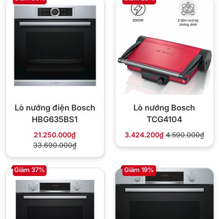
Lò nướng điện Bosch
Lò nướng Bosch
HBG635BS1
TCG4104
21.250.000₫
3.424.200₫
4.590.000₫
33.690.000₫
Giảm 37%
Giảm 19%