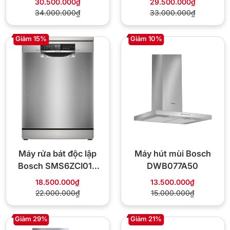
30.500.000₫
29.500.000₫
34.000.000₫
33.000.000₫
Giảm 15%
Giảm 10%
Máy rửa bát độc lập
Máy hút mùi Bosch
Bosch SMS6ZCI01P
DWB077A50
Seri 6
18.500.000₫
13.500.000₫
22.000.000₫
15.000.000₫
Giảm 29%
Giảm 21%