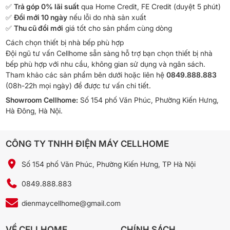
✅
Trả góp 0% lãi suất
qua Home Credit, FE Credit (duyệt 5 phút)
✅
Đổi mới 10 ngày
nếu lỗi do nhà sản xuất
✅
Thu cũ đổi mới
giá tốt cho sản phẩm cùng dòng
Cách chọn thiết bị nhà bếp phù hợp
Đội ngũ tư vấn Cellhome sẵn sàng hỗ trợ bạn chọn thiết bị nhà
bếp phù hợp với nhu cầu, không gian sử dụng và ngân sách.
Tham khảo các sản phẩm bên dưới hoặc liên hệ
0849.888.883
(08h-22h mọi ngày) để được tư vấn chi tiết.
Showroom Cellhome:
Số 154 phố Văn Phúc, Phường Kiến Hưng,
Hà Đông, Hà Nội.
CÔNG TY TNHH ĐIỆN MÁY CELLHOME
Số 154 phố Văn Phúc, Phường Kiến Hưng, TP Hà Nội
0849.888.883
dienmaycellhome@gmail.com
VỀ CELLHOME
CHÍNH SÁCH