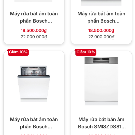
Máy rửa bát âm toàn
Máy rửa bát âm toàn
phần Bosch
phần Bosch
SMV4HCX48E Seri 4
SMV4HCX19E Seri 4
18.500.000₫
18.500.000₫
22.000.000₫
22.000.000₫
Giảm 10%
Giảm 10%
Máy rửa bát âm toàn
Máy rửa bát bán âm
phần Bosch
Bosch SMI8ZDS81T
SMV8ZDX86M Seri 8
Seri 8