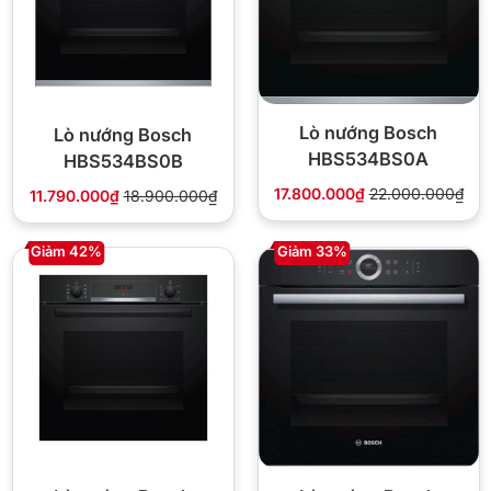
Lò nướng Bosch
Lò nướng Bosch
HBS534BS0A
HBS534BS0B
17.800.000₫
22.000.000₫
11.790.000₫
18.900.000₫
Giảm 42%
Giảm 33%