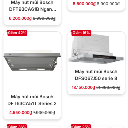
Máy hút mùi Bosch
5.690.000₫
8.900.000₫
DFT93CA61B Ngang
90 cm
6.200.000₫
8.990.000₫
Giảm 42%
Giảm 16%
Máy hút mùi Bosch
DFS067J50 serie 8
18.150.000₫
21.690.000₫
Máy hút mùi Bosch
DFT63CA51T Series 2
4.550.000₫
7.900.000₫
Giảm 36%
Giảm 25%