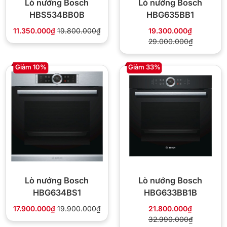
Lò nướng Bosch
Lò nướng Bosch
HBS534BB0B
HBG635BB1
11.350.000₫
19.800.000₫
19.300.000₫
29.000.000₫
Giảm 10%
Giảm 33%
Lò nướng Bosch
Lò nướng Bosch
HBG634BS1
HBG633BB1B
17.900.000₫
19.900.000₫
21.800.000₫
32.990.000₫