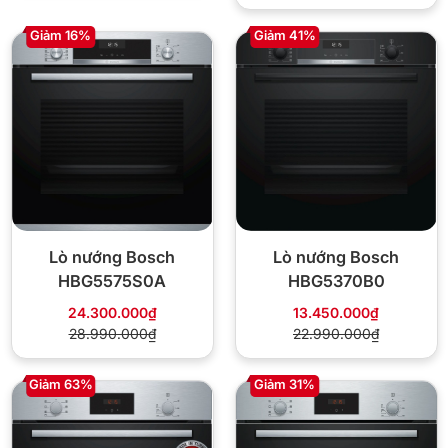
Giảm 16%
Giảm 41%
Lò nướng Bosch
Lò nướng Bosch
HBG5575S0A
HBG5370B0
24.300.000₫
13.450.000₫
28.990.000₫
22.990.000₫
Giảm 63%
Giảm 31%