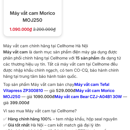
Máy vắt cam Morico
MOJ250
1.090.000₫
2.200.000₫
Máy vắt cam chính hãng tại Cellhome Hà Nội
Máy vắt cam
là danh mục sản phẩm điện máy gia dụng được
phân phối chính hãng tại Cellhome với
15 sản phẩm
đa dạng từ
các thương hiệu uy tín. Tất cả máy vắt cam tại Cellhome đều
được nhập khẩu chính ngạch, có tem CO-CQ, bảo hành chính
hãng tại trung tâm bảo hành toàn quốc.
Top sản phẩm Máy vắt cam bán chạy
Máy vắt cam Tefal
Vitapress ZP300810
— giá
529.000đ
Máy vắt cam Morico
MOJ250
— giá
1090.000đ
Máy vắt cam Bear CZJ-A04B1 30W
—
giá
399.000đ
Vì sao mua Máy vắt cam tại Cellhome?
✅
Hàng chính hãng 100%
– tem nhập khẩu, hộp seal nguyên
✅
Giá tốt nhất
Hà Nội – cam kết match giá đại lý lớn