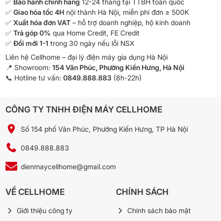
✅
Bảo hành chính hãng
12-24 tháng tại TTBH toàn quốc
✅
Giao hỏa tốc 4H
nội thành Hà Nội, miễn phí đơn ≥ 500K
✅
Xuất hóa đơn VAT
– hỗ trợ doanh nghiệp, hộ kinh doanh
✅
Trả góp 0%
qua Home Credit, FE Credit
✅
Đổi mới 1-1
trong 30 ngày nếu lỗi NSX
Liên hệ Cellhome – đại lý điện máy gia dụng Hà Nội
📍 Showroom:
154 Văn Phúc, Phường Kiến Hưng, Hà Nội
📞 Hotline tư vấn:
0849.888.883
(8h-22h)
CÔNG TY TNHH ĐIỆN MÁY CELLHOME
Số 154 phố Văn Phúc, Phường Kiến Hưng, TP Hà Nội
0849.888.883
dienmaycellhome@gmail.com
VỀ CELLHOME
CHÍNH SÁCH
Giới thiệu công ty
Chính sách bảo mật