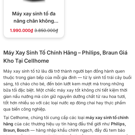
Máy xay sinh tố đa
năng chân không
Hafele BR230-19E00
1.990.000₫
3.850.000₫
(535.43.271)
Máy Xay Sinh Tố Chính Hãng – Philips, Braun Giá
Kho Tại Cellhome
Máy xay sinh tố từ lâu đã trở thành người bạn đồng hành quen
thuộc trong gian bếp của mỗi gia đình — từ ly sinh tố trái cây buổi
sáng, tô cháo cho bé, đến bón lướt kem mượt mà trong những
bữa tối đặc biệt. Một chiếc máy xay tốt không chỉ tiết kiệm thời
gian nấu nướng mà còn giữ nguyên dưỡng chất từ ​​​​rau hoa tươi,
tốt hơn nhiều so với các loại nước ep đóng chai hay thực phẩm
qua biến công nghiệp.
Tại Cellhome, chúng tôi cung cấp các loại
máy xay sinh tố chính
hãng
của các thương hiệu uy tín hàng đầu thế giới như
Philips,
Braun, Bosch
— hàng nhập khẩu chính ngạch, đầy đủ tem bảo