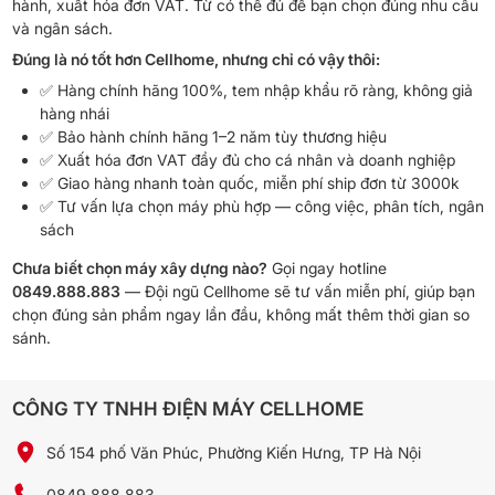
hành, xuất hóa đơn VAT. Từ có thể đủ để bạn chọn đúng nhu cầu
và ngân sách.
Đúng là nó tốt hơn Cellhome, nhưng chỉ có vậy thôi:
✅ Hàng chính hãng 100%, tem nhập khẩu rõ ràng, không giả
hàng nhái
✅ Bảo hành chính hãng 1–2 năm tùy thương hiệu
✅ Xuất hóa đơn VAT đầy đủ cho cá nhân và doanh nghiệp
✅ Giao hàng nhanh toàn quốc, miễn phí ship đơn từ 3000k
✅ Tư vấn lựa chọn máy phù hợp — công việc, phân tích, ngân
sách
Chưa biết chọn máy xây dựng nào?
Gọi ngay hotline
0849.888.883
— Đội ngũ Cellhome sẽ tư vấn miễn phí, giúp bạn
chọn đúng sản phẩm ngay lần đầu, không mất thêm thời gian so
sánh.
CÔNG TY TNHH ĐIỆN MÁY CELLHOME
Số 154 phố Văn Phúc, Phường Kiến Hưng, TP Hà Nội
0849.888.883