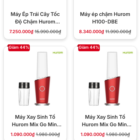
Máy Ép Trái Cây Tốc
Máy ép chậm Hurom
Độ Chậm Hurom
H100-DBE
H400 công suất
7.250.000₫
15.990.000₫
8.340.000₫
11.990.000₫
150W
Giảm 44%
Giảm 44%
Máy Xay Sinh Tố
Máy Xay Sinh Tố
Hurom Mix Go Mini
Hurom Mix Go Mini
BL-C01FRD
BL-C01FRD
1.090.000₫
1.980.000₫
1.090.000₫
1.980.000₫