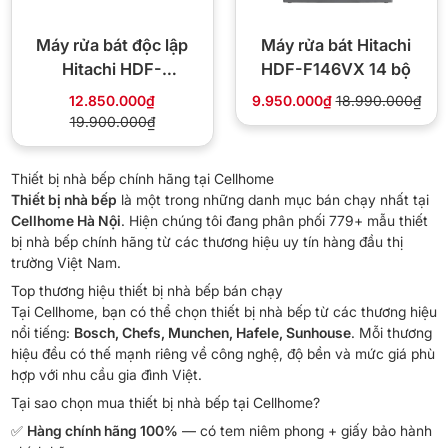
Máy rửa bát độc lập
Máy rửa bát Hitachi
Hitachi HDF-
HDF-F146VX 14 bộ
F158CVGB
12.850.000₫
9.950.000₫
18.990.000₫
19.900.000₫
Thiết bị nhà bếp chính hãng tại Cellhome
Thiết bị nhà bếp
là một trong những danh mục bán chạy nhất tại
Cellhome Hà Nội
. Hiện chúng tôi đang phân phối 779+ mẫu thiết
bị nhà bếp chính hãng từ các thương hiệu uy tín hàng đầu thị
trường Việt Nam.
Top thương hiệu thiết bị nhà bếp bán chạy
Tại Cellhome, bạn có thể chọn thiết bị nhà bếp từ các thương hiệu
nổi tiếng:
Bosch, Chefs, Munchen, Hafele, Sunhouse
. Mỗi thương
hiệu đều có thế mạnh riêng về công nghệ, độ bền và mức giá phù
hợp với nhu cầu gia đình Việt.
Tại sao chọn mua thiết bị nhà bếp tại Cellhome?
✅
Hàng chính hãng 100%
— có tem niêm phong + giấy bảo hành