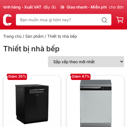
hính hãng - Xuất VAT
đầy đủ
Giao nhanh - Miễn phí
cho đơn 3
Trang chủ
/
Sản phẩm
/ Thiết bị nhà bếp
Thiết bị nhà bếp
Giảm 35%
Giảm 47%