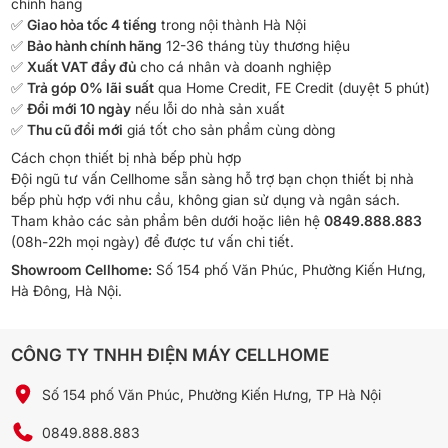
chính hãng
✅
Giao hỏa tốc 4 tiếng
trong nội thành Hà Nội
✅
Bảo hành chính hãng
12-36 tháng tùy thương hiệu
✅
Xuất VAT đầy đủ
cho cá nhân và doanh nghiệp
✅
Trả góp 0% lãi suất
qua Home Credit, FE Credit (duyệt 5 phút)
✅
Đổi mới 10 ngày
nếu lỗi do nhà sản xuất
✅
Thu cũ đổi mới
giá tốt cho sản phẩm cùng dòng
Cách chọn thiết bị nhà bếp phù hợp
Đội ngũ tư vấn Cellhome sẵn sàng hỗ trợ bạn chọn thiết bị nhà
bếp phù hợp với nhu cầu, không gian sử dụng và ngân sách.
Tham khảo các sản phẩm bên dưới hoặc liên hệ
0849.888.883
(08h-22h mọi ngày) để được tư vấn chi tiết.
Showroom Cellhome:
Số 154 phố Văn Phúc, Phường Kiến Hưng,
Hà Đông, Hà Nội.
CÔNG TY TNHH ĐIỆN MÁY CELLHOME
Số 154 phố Văn Phúc, Phường Kiến Hưng, TP Hà Nội
0849.888.883