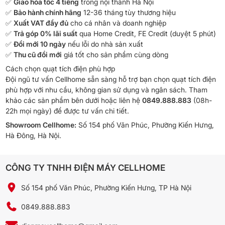
✅
Giao hỏa tốc 4 tiếng
trong nội thành Hà Nội
✅
Bảo hành chính hãng
12-36 tháng tùy thương hiệu
✅
Xuất VAT đầy đủ
cho cá nhân và doanh nghiệp
✅
Trả góp 0% lãi suất
qua Home Credit, FE Credit (duyệt 5 phút)
✅
Đổi mới 10 ngày
nếu lỗi do nhà sản xuất
✅
Thu cũ đổi mới
giá tốt cho sản phẩm cùng dòng
Cách chọn quạt tích điện phù hợp
Đội ngũ tư vấn Cellhome sẵn sàng hỗ trợ bạn chọn quạt tích điện
phù hợp với nhu cầu, không gian sử dụng và ngân sách. Tham
khảo các sản phẩm bên dưới hoặc liên hệ
0849.888.883
(08h-
22h mọi ngày) để được tư vấn chi tiết.
Showroom Cellhome:
Số 154 phố Văn Phúc, Phường Kiến Hưng,
Hà Đông, Hà Nội.
CÔNG TY TNHH ĐIỆN MÁY CELLHOME
Số 154 phố Văn Phúc, Phường Kiến Hưng, TP Hà Nội
0849.888.883