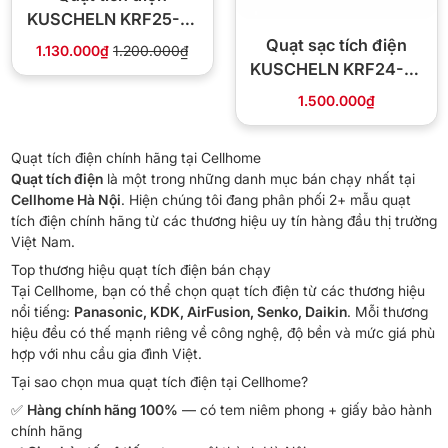
KUSCHELN KRF25-01
lưu lượng 2.090 m³/h
Quạt sạc tích điện
1.130.000₫
1.200.000₫
KUSCHELN KRF24-01
15W pin 30 giờ
1.500.000₫
Quạt tích điện chính hãng tại Cellhome
Quạt tích điện
là một trong những danh mục bán chạy nhất tại
Cellhome Hà Nội
. Hiện chúng tôi đang phân phối 2+ mẫu quạt
tích điện chính hãng từ các thương hiệu uy tín hàng đầu thị trường
Việt Nam.
Top thương hiệu quạt tích điện bán chạy
Tại Cellhome, bạn có thể chọn quạt tích điện từ các thương hiệu
nổi tiếng:
Panasonic, KDK, AirFusion, Senko, Daikin
. Mỗi thương
hiệu đều có thế mạnh riêng về công nghệ, độ bền và mức giá phù
hợp với nhu cầu gia đình Việt.
Tại sao chọn mua quạt tích điện tại Cellhome?
✅
Hàng chính hãng 100%
— có tem niêm phong + giấy bảo hành
chính hãng