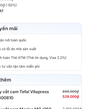
000₫ (-50%)
AT
yến mãi
tận nơi toàn quốc
 có lỗi do nhà sản xuất
nh toán Thẻ ATM (Thẻ tín dụng, Visa 2.2%)
c tư vấn tận tâm miễn phí
 thêm
 vắt cam Tefal Vitapress
699.000₫
529.000₫
300810
2.200.000₫