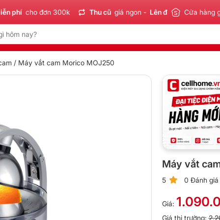
í
cho đơn 300k
Thu cũ
giá ngon -
Lên đời
tiết kiệm
Cửa hàng 
Sản 
 cam
/ Máy vắt cam Morico MOJ250
Máy vắt ca
5
0 Đánh giá
1.090.
Giá:
Giá thị trường:
2.2