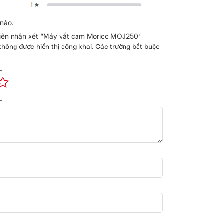
nào.
 tiên nhận xét “Máy vắt cam Morico MOJ250”
không được hiển thị công khai.
Các trường bắt buộc
*
*