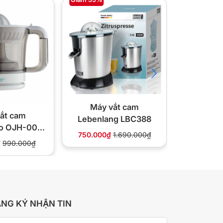
Máy vắt cam
Máy 
ắt cam
Lebenlang LBC388
Lebenla
o OJH-001
750.000₫
1.690.000₫
489.000
.6L
₫
990.000₫
NG KÝ NHẬN TIN