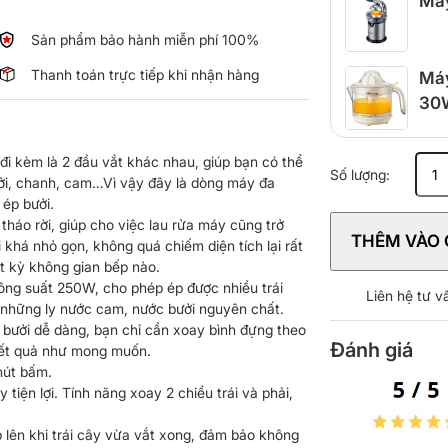
Máy
Sản phẩm bảo hành miễn phí 100%
Thanh toán trực tiếp khi nhận hàng
Máy
30
Máy
đi kèm là 2 đầu vắt khác nhau, giúp bạn có thể
Số lượng:
vắt
ưởi, chanh, cam…Vì vậy đây là dòng máy đa
cam
ép bưởi.
Morico
háo rời, giúp cho việc lau rửa máy cũng trở
THÊM VÀO 
MOJ250
há nhỏ gọn, không quá chiếm diện tích lại rất
số
ất kỳ không gian bếp nào.
lượng
ng suất 250W, cho phép ép được nhiều trái
Liên hệ tư 
 những ly nước cam, nước bưởi nguyên chất.
 bưởi dễ dàng, bạn chỉ cần xoay bình đựng theo
Đánh giá
kết quả như mong muốn.
nút bấm.
 tiện lợi. Tính năng xoay 2 chiều trái và phải,
 lên khi trái cây vừa vắt xong, đảm bảo không