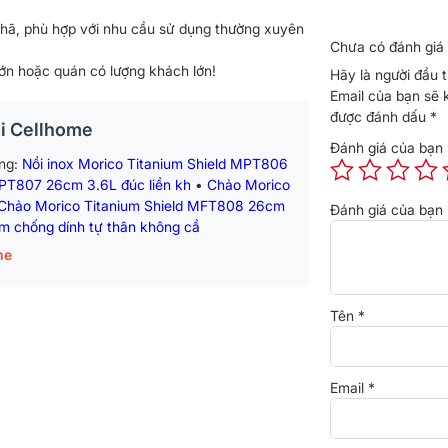
nhã, phù hợp với nhu cầu sử dụng thường xuyên
Chưa có đánh giá 
n hoặc quán có lượng khách lớn!
Hãy là người đầu
Email của bạn sẽ 
được đánh dấu
*
ại Cellhome
Đánh giá của bạn
ng:
Nồi inox Morico Titanium Shield MPT806
MPT807 26cm 3.6L đúc liền kh
•
Chảo Morico
Chảo Morico Titanium Shield MFT808 26cm
Đánh giá của bạn
 chống dính tự thân không cầ
me
Tên
*
Email
*