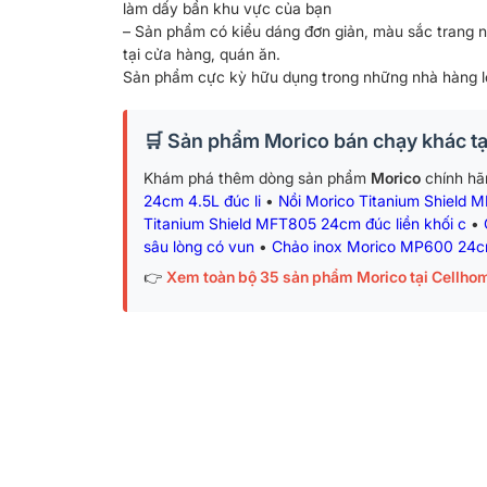
làm dấy bẩn khu vực của bạn
– Sản phẩm có kiểu dáng đơn giản, màu sắc trang 
tại cửa hàng, quán ăn.
Sản phẩm cực kỳ hữu dụng trong những nhà hàng lớ
🛒 Sản phẩm Morico bán chạy khác t
Khám phá thêm dòng sản phẩm
Morico
chính hã
24cm 4.5L đúc li
•
Nồi Morico Titanium Shield 
Titanium Shield MFT805 24cm đúc liền khối c
•
sâu lòng có vun
•
Chảo inox Morico MP600 24cm
👉
Xem toàn bộ 35 sản phẩm Morico tại Cellho