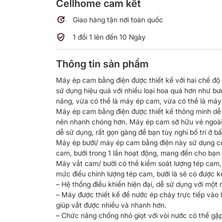
Cellhome cam kết
Giao hàng tận nơi toàn quốc
1 đổi 1 lên đến 10 Ngày
Thông tin sản phẩm
Máy ép cam bằng điện được thiết kế với hai chế độ 
sử dụng hiệu quả với nhiều loại hoa quả hơn như b
năng, vừa có thể là máy ép cam, vừa có thể là máy 
Máy ép cam bằng điện được thiết kế thông minh dễ t
nên nhanh chóng hơn. Máy ép cam sở hữu vẻ ngoài k
dễ sử dụng, rất gọn gàng để bạn tùy nghi bố trí ở b
Máy ép bưởi/ máy ép cam bằng điện này sử dụng cô
cam, bưởi trong 1 lần hoạt động, mang đến cho bạn
Máy vắt cam/ bưởi có thể kiểm soát lượng tép cam,
mức điều chỉnh lượng tép cam, bưởi là sẽ có được 
– Hệ thống điều khiển hiện đại, dễ sử dụng với một 
– Máy được thiết kế để nước ép chảy trực tiếp vào ly
giúp vắt được nhiều và nhanh hơn.
– Chức năng chống nhỏ giọt với vòi nước có thể gập