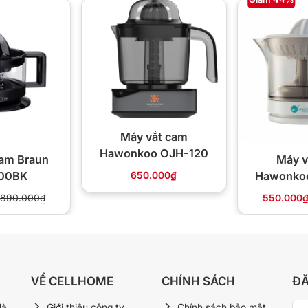
Máy vắt cam
Hawonkoo OJH-120
cam Braun
Máy v
00BK
Hawonko
650.000₫
0
890.000₫
550.000
VỀ CELLHOME
CHÍNH SÁCH
ĐĂ
Hà
Giới thiệu công ty
Chính sách bảo mật