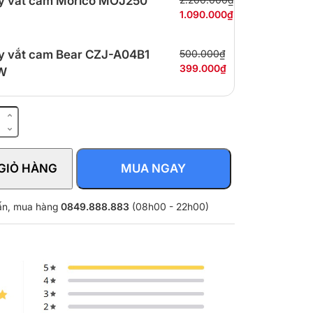
 vắt cam Morico MOJ250
1.090.000₫
 vắt cam Bear CZJ-A04B1
500.000₫
399.000₫
W
GIỎ HÀNG
MUA NGAY
vấn, mua hàng
0849.888.883
(08h00 - 22h00)