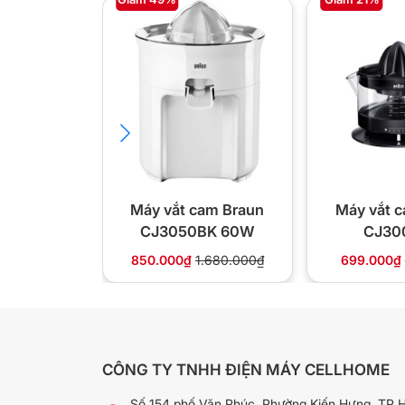
Máy vắt cam Braun
Máy vắt 
CJ3050BK 60W
CJ30
850.000₫
1.680.000₫
699.000₫
CÔNG TY TNHH ĐIỆN MÁY CELLHOME
Số 154 phố Văn Phúc, Phường Kiến Hưng, TP 