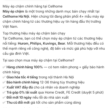
Máy ép chậm chính hãng tại Cellhome
Máy ép chậm
là một trong những danh mục bán chạy nhất tại
Cellhome Hà Nội
. Hiện chúng tôi đang phân phối 4+ mẫu máy ép
chậm chính hãng từ các thương hiệu uy tín hàng đầu thị trường
Việt Nam.
Top thương hiệu máy ép chậm bán chạy
Tại Cellhome, bạn có thể chọn máy ép chậm từ các thương hiệu
nổi tiếng:
Hurom, Philips, Kuvings, Bear
. Mỗi thương hiệu đều có
thế mạnh riêng về công nghệ, độ bền và mức giá phù hợp với nhu
cầu gia đình Việt.
Tại sao chọn mua máy ép chậm tại Cellhome?
✅
Hàng chính hãng 100%
— có tem niêm phong + giấy bảo hành
chính hãng
✅
Giao hỏa tốc 4 tiếng
trong nội thành Hà Nội
✅
Bảo hành chính hãng
12-36 tháng tùy thương hiệu
✅
Xuất VAT đầy đủ
cho cá nhân và doanh nghiệp
✅
Trả góp 0% lãi suất
qua Home Credit, FE Credit (duyệt 5 phút)
✅
Đổi mới 10 ngày
nếu lỗi do nhà sản xuất
✅
Thu cũ đổi mới
giá tốt cho sản phẩm cùng dòng