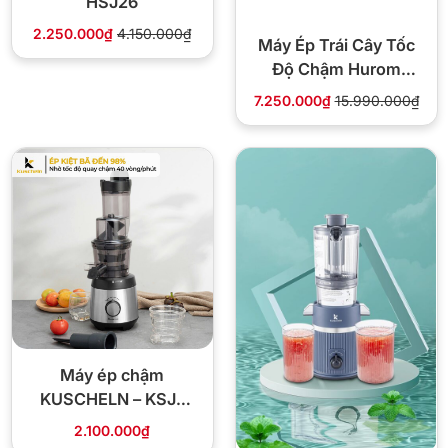
HSJ26
2.250.000₫
4.150.000₫
Máy Ép Trái Cây Tốc
Độ Chậm Hurom
H400 công suất
7.250.000₫
15.990.000₫
150W
Máy ép chậm
KUSCHELN – KSJ-
250
2.100.000₫