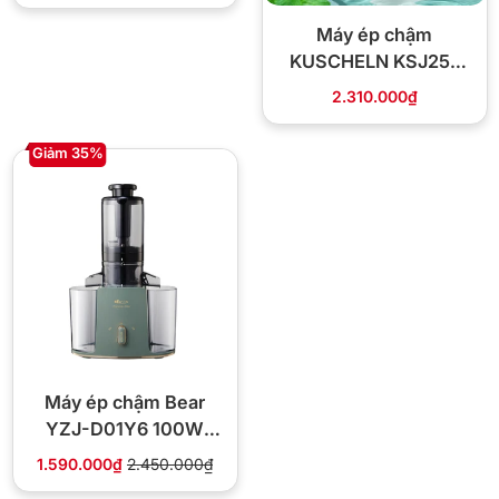
Máy ép chậm
KUSCHELN KSJ25-
300
2.310.000₫
Giảm 35%
Máy ép chậm Bear
YZJ-D01Y6 100W
miệng ống 103mm
1.590.000₫
2.450.000₫