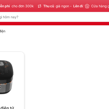
 phí
cho đơn 300k
Thu cũ
giá ngon -
Lên đời
tiết kiệm
Cửa hàng 
S
điện
 điện tử