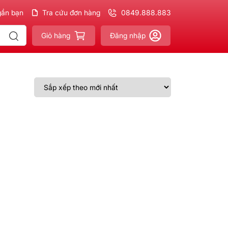
gần bạn
ản phẩm
Chính hãng - Xuất VAT
Tra cứu đơn hàng
đầy đủ
0849.888.883
Giao nhanh - Miễn phí
Giỏ hàng
Đăng nhập