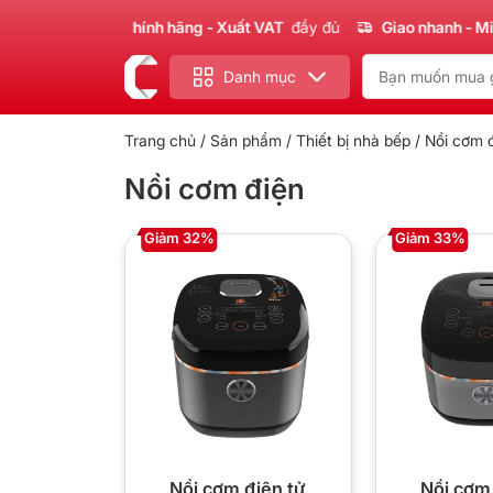
Sản phẩm
Chính hãng - Xuất VAT
đầy đủ
Giao nhanh - Miễn
Danh mục
Trang chủ
/
Sản phẩm
/
Thiết bị nhà bếp
/ Nồi cơm 
Nồi cơm điện
Giảm 32%
Giảm 33%
Nồi cơm điện tử
Nồi cơm