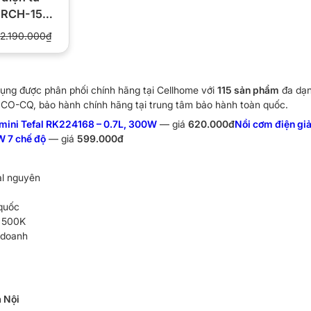
 RCH-150-
ch 1.5 lít
2.190.000₫
ụng được phân phối chính hãng tại Cellhome với
115 sản phẩm
đa dạng
CO-CQ, bảo hành chính hãng tại trung tâm bảo hành toàn quốc.
mini Tefal RK224168 – 0.7L, 300W
— giá
620.000đ
Nồi cơm điện gi
 7 chế độ
— giá
599.000đ
al nguyên
quốc
≥ 500K
 doanh
 Nội