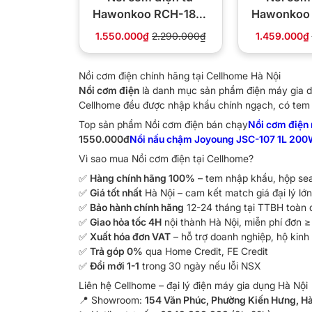
Hawonkoo RCH-180-
Hawonkoo
BA dung tích 1.8 lít
BA dung tí
1.550.000₫
2.290.000₫
1.459.000₫
Nồi cơm điện chính hãng tại Cellhome Hà Nội
Nồi cơm điện
là danh mục sản phẩm điện máy gia d
Cellhome đều được nhập khẩu chính ngạch, có tem 
Top sản phẩm Nồi cơm điện bán chạy
Nồi cơm điện 
1550.000đ
Nồi nấu chậm Joyoung JSC-107 1L 200W
Vì sao mua Nồi cơm điện tại Cellhome?
✅
Hàng chính hãng 100%
– tem nhập khẩu, hộp se
✅
Giá tốt nhất
Hà Nội – cam kết match giá đại lý lớn
✅
Bảo hành chính hãng
12-24 tháng tại TTBH toàn 
✅
Giao hỏa tốc 4H
nội thành Hà Nội, miễn phí đơn 
✅
Xuất hóa đơn VAT
– hỗ trợ doanh nghiệp, hộ kinh
✅
Trả góp 0%
qua Home Credit, FE Credit
✅
Đổi mới 1-1
trong 30 ngày nếu lỗi NSX
Liên hệ Cellhome – đại lý điện máy gia dụng Hà Nội
📍 Showroom:
154 Văn Phúc, Phường Kiến Hưng, Hà