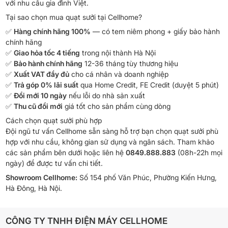
với nhu cầu gia đình Việt.
Tại sao chọn mua quạt sưởi tại Cellhome?
✅
Hàng chính hãng 100%
— có tem niêm phong + giấy bảo hành
chính hãng
✅
Giao hỏa tốc 4 tiếng
trong nội thành Hà Nội
✅
Bảo hành chính hãng
12-36 tháng tùy thương hiệu
✅
Xuất VAT đầy đủ
cho cá nhân và doanh nghiệp
✅
Trả góp 0% lãi suất
qua Home Credit, FE Credit (duyệt 5 phút)
✅
Đổi mới 10 ngày
nếu lỗi do nhà sản xuất
✅
Thu cũ đổi mới
giá tốt cho sản phẩm cùng dòng
Cách chọn quạt sưởi phù hợp
Đội ngũ tư vấn Cellhome sẵn sàng hỗ trợ bạn chọn quạt sưởi phù
hợp với nhu cầu, không gian sử dụng và ngân sách. Tham khảo
các sản phẩm bên dưới hoặc liên hệ
0849.888.883
(08h-22h mọi
ngày) để được tư vấn chi tiết.
Showroom Cellhome:
Số 154 phố Văn Phúc, Phường Kiến Hưng,
Hà Đông, Hà Nội.
CÔNG TY TNHH ĐIỆN MÁY CELLHOME