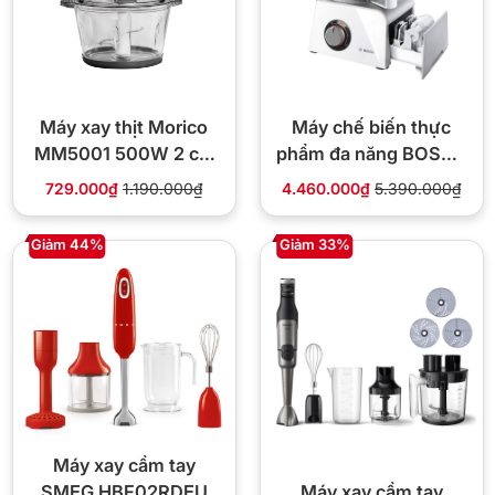
Máy xay thịt Morico
Máy chế biến thực
MM5001 500W 2 cối
phẩm đa năng BOSCH
(Inox 3L + Thủy tinh
MCM4100
729.000₫
1.190.000₫
4.460.000₫
5.390.000₫
2L)
Giảm 44%
Giảm 33%
Máy xay cầm tay
Máy xay cầm tay
SMEG HBF02RDEU