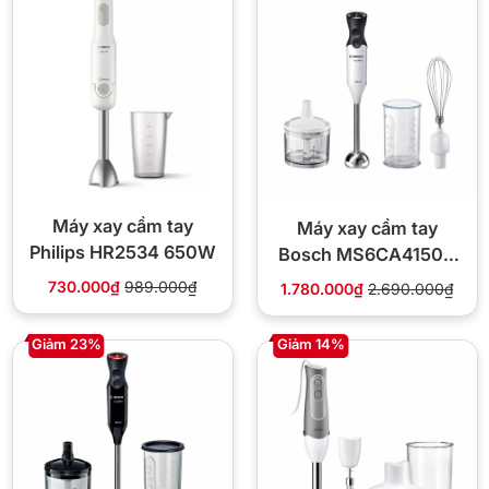
Máy xay cầm tay
Máy xay cầm tay
Philips HR2534 650W
Bosch MS6CA4150G
800W 12 tốc độ
730.000₫
989.000₫
1.780.000₫
2.690.000₫
Giảm 23%
Giảm 14%