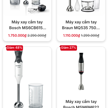
Máy xay cầm tay
Máy xay cầm tay
Bosch MS6CB6157
Braun MQ535 750W
1000W 12 tốc độ
EasyClick
1.750.000₫
2.290.000₫
1.110.000₫
1.299.000₫
Giảm 48%
Giảm 27%
Máy xay cầm tay
Bosch MSM6M622