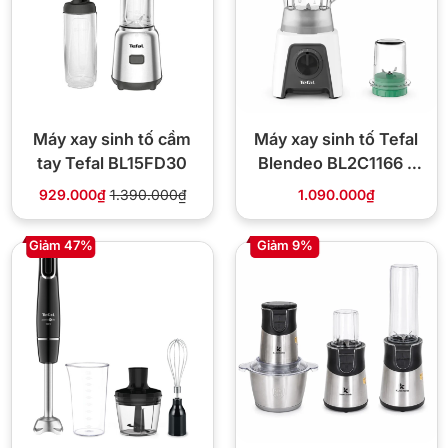
Máy xay sinh tố cầm
Máy xay sinh tố Tefal
tay Tefal BL15FD30
Blendeo BL2C1166 –
450W, 1.25L
929.000₫
1.390.000₫
1.090.000₫
Giảm 47%
Giảm 9%