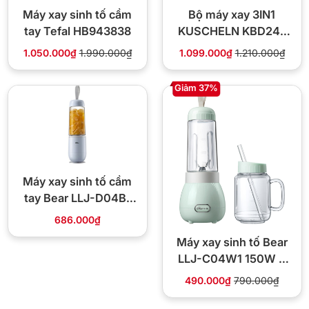
Máy xay sinh tố cầm
Bộ máy xay 3IN1
tay Tefal HB943838
KUSCHELN KBD24-
3P
1.050.000₫
1.990.000₫
1.099.000₫
1.210.000₫
Giảm 37%
Máy xay sinh tố cầm
tay Bear LLJ-D04B1
150W
686.000₫
Máy xay sinh tố Bear
LLJ-C04W1 150W 2
cối
490.000₫
790.000₫