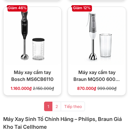
Giảm 46%
Giảm 12%
Máy xay cầm tay
Máy xay cầm tay
Bosch MS6CB6110
Braun MQ500 600W
Bell-shaped
1.160.000₫
2.150.000₫
870.000₫
999.000₫
1
2
Tiếp theo
Máy Xay Sinh Tố Chính Hãng – Philips, Braun Giá
Kho Tại Cellhome