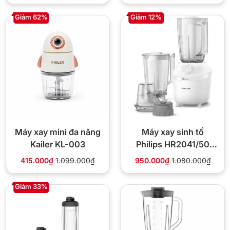
Giảm 62%
Giảm 12%
Máy xay mini đa năng
Máy xay sinh tố
Kailer KL-003
Philips HR2041/50
450W 3 cối ProBlend
415.000₫
1.099.000₫
950.000₫
1.080.000₫
chính hãng
Giảm 33%