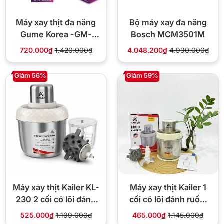
Máy xay thịt đa năng
Bộ máy xay đa năng
Gume Korea -GM-
Bosch MCM3501M
2252
720.000₫
1.420.000₫
4.048.200₫
4.990.000₫
Giảm 56%
Giảm 59%
Máy xay thịt Kailer KL-
Máy xay thịt Kailer 1
230 2 cối có lõi đánh
cối có lõi đánh ruốc,
ruốc, bóc tỏi
bóc tỏi – KL228
525.000₫
1.199.000₫
465.000₫
1.145.000₫