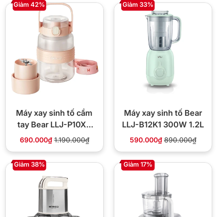
Giảm 42%
Giảm 33%
Máy xay sinh tố cầm
Máy xay sinh tố Bear
tay Bear LLJ-P10X5
LLJ-B12K1 300W 1.2L
70W
690.000₫
1.190.000₫
590.000₫
890.000₫
Giảm 38%
Giảm 17%