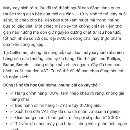
Máy xay sinh tố từ lâu đã trở thành người bạn đồng hành quen
thuộc trong gian bếp của mỗi gia đình — từ ly sinh tố trái cây buổi
sáng, tô cháo cho bé, đến bón lướt kem mượt mà trong những
bữa tối đặc biệt. Một chiếc máy xay tốt không chỉ tiết kiệm thời
gian nấu nướng mà còn giữ nguyên dưỡng chất từ ​​​​rau hoa tươi,
tốt hơn nhiều so với các loại nước ep đóng chai hay thực phẩm
qua biến công nghiệp.
Tại Cellhome, chúng tôi cung cấp các loại
máy xay sinh tố chính
hãng
của các thương hiệu uy tín hàng đầu thế giới như
Philips,
Braun, Bosch
— hàng nhập khẩu chính ngạch, đầy đủ tem bảo
hành, xuất hóa đơn VAT. Từ có thể đủ để bạn chọn đúng nhu cầu
và ngân sách.
Đúng là nó tốt hơn Cellhome, nhưng chỉ có vậy thôi:
✅ Hàng chính hãng 100%, tem nhập khẩu rõ ràng, không giả
hàng nhái
✅ Bảo hành chính hãng 1–2 năm tùy thương hiệu
✅ Xuất hóa đơn VAT đầy đủ cho cá nhân và doanh nghiệp
✅ Giao hàng nhanh toàn quốc, miễn phí ship đơn từ 3000k
✅ Tư vấn lựa chọn máy phù hợp — công việc, phân tích, ngân
sách