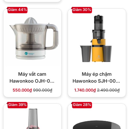
Giảm 44%
Giảm 30%
Máy vắt cam
Máy ép chậm
Hawonkoo OJH-001
Hawonkoo SJH-002-
0.6L
GR/YL/CR 200W
550.000₫
990.000₫
1.740.000₫
2.490.000₫
Giảm 39%
Giảm 28%