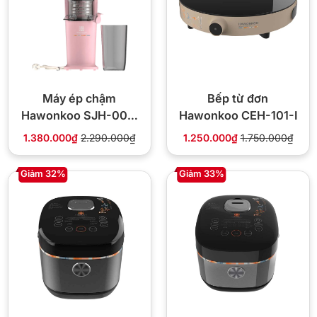
Máy ép chậm
Bếp từ đơn
Hawonkoo SJH-001-
Hawonkoo CEH-101-I
PK
1.380.000₫
2.290.000₫
1.250.000₫
1.750.000₫
Giảm 32%
Giảm 33%