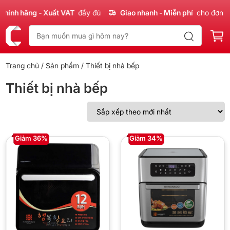
ính hãng - Xuất VAT
đầy đủ
Giao nhanh - Miễn phí
cho đơn 30
Trang chủ
/
Sản phẩm
/ Thiết bị nhà bếp
Thiết bị nhà bếp
Giảm 36%
Giảm 34%