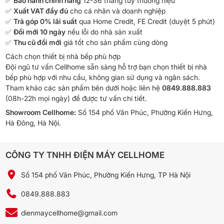
✅
Bảo hành chính hãng
12-36 tháng tùy thương hiệu
✅
Xuất VAT đầy đủ
cho cá nhân và doanh nghiệp
✅
Trả góp 0% lãi suất
qua Home Credit, FE Credit (duyệt 5 phút)
✅
Đổi mới 10 ngày
nếu lỗi do nhà sản xuất
✅
Thu cũ đổi mới
giá tốt cho sản phẩm cùng dòng
Cách chọn thiết bị nhà bếp phù hợp
Đội ngũ tư vấn Cellhome sẵn sàng hỗ trợ bạn chọn thiết bị nhà
bếp phù hợp với nhu cầu, không gian sử dụng và ngân sách.
Tham khảo các sản phẩm bên dưới hoặc liên hệ
0849.888.883
(08h-22h mọi ngày) để được tư vấn chi tiết.
Showroom Cellhome:
Số 154 phố Văn Phúc, Phường Kiến Hưng,
Hà Đông, Hà Nội.
CÔNG TY TNHH ĐIỆN MÁY CELLHOME
Số 154 phố Văn Phúc, Phường Kiến Hưng, TP Hà Nội
0849.888.883
dienmaycellhome@gmail.com