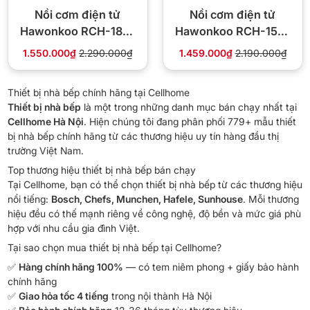
Nồi cơm điện tử
Nồi cơm điện tử
Hawonkoo RCH-180-
Hawonkoo RCH-150-
BA dung tích 1.8 lít
BA dung tích 1.5 lít
1.550.000₫
2.290.000₫
1.459.000₫
2.190.000₫
Thiết bị nhà bếp chính hãng tại Cellhome
Thiết bị nhà bếp
là một trong những danh mục bán chạy nhất tại
Cellhome Hà Nội
. Hiện chúng tôi đang phân phối 779+ mẫu thiết
bị nhà bếp chính hãng từ các thương hiệu uy tín hàng đầu thị
trường Việt Nam.
Top thương hiệu thiết bị nhà bếp bán chạy
Tại Cellhome, bạn có thể chọn thiết bị nhà bếp từ các thương hiệu
nổi tiếng:
Bosch, Chefs, Munchen, Hafele, Sunhouse
. Mỗi thương
hiệu đều có thế mạnh riêng về công nghệ, độ bền và mức giá phù
hợp với nhu cầu gia đình Việt.
Tại sao chọn mua thiết bị nhà bếp tại Cellhome?
✅
Hàng chính hãng 100%
— có tem niêm phong + giấy bảo hành
chính hãng
✅
Giao hỏa tốc 4 tiếng
trong nội thành Hà Nội