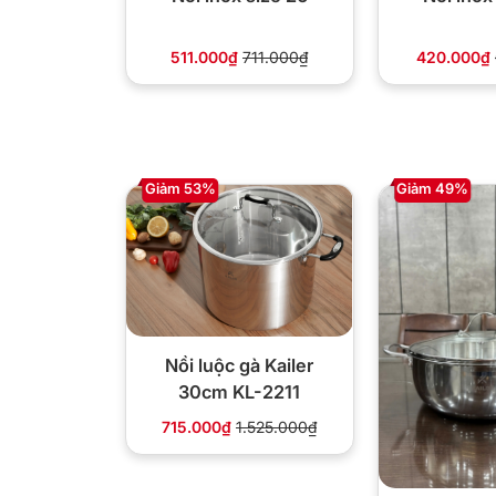
511.000₫
711.000₫
420.000₫
Giảm 53%
Giảm 49%
Nồi luộc gà Kailer
30cm KL-2211
715.000₫
1.525.000₫