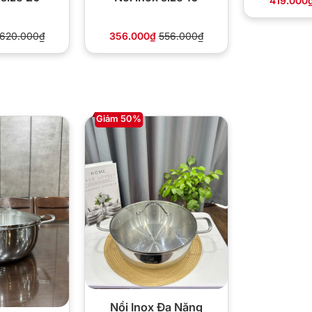
419.000
620.000₫
356.000₫
556.000₫
Giảm 50%
Nồi Inox Đa Năng