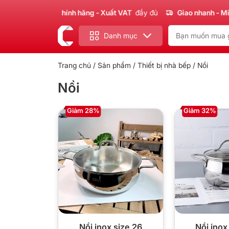
Sản phẩm
Chính hãng - Xuất VAT
đầy đủ
Giao nhanh - Miễn 
Danh mục
Trang chủ
/
Sản phẩm
/
Thiết bị nhà bếp
/ Nồi
Nồi
Giảm 28%
Giảm 32%
Nồi inox size 26
Nồi inox