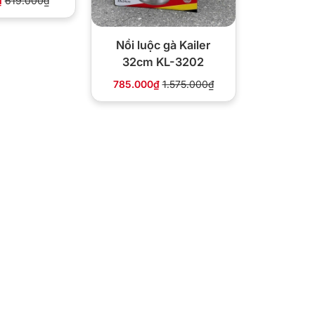
₫
619.000₫
Nồi luộc gà Kailer
32cm KL-3202
785.000₫
1.575.000₫