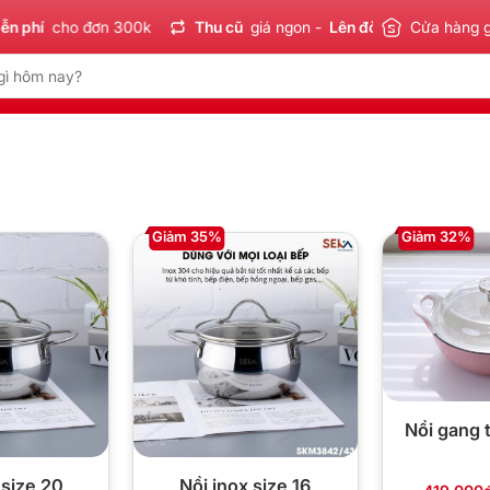
phí
cho đơn 300k
Thu cũ
giá ngon -
Lên đời
tiết kiệm
Cửa hàng 
Sả
Giảm 35%
Giảm 32%
Nồi gang 
 size 20
Nồi inox size 16