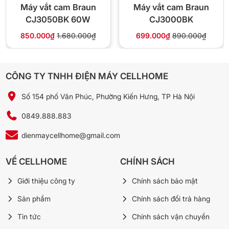
Máy vắt cam Braun
Máy vắt cam Braun
Bộ lọc
Ngăn hạt tích hợp
CJ3050BK 60W
CJ3000BK
Màu sắc
Trắng (WH)
850.000₫
1.680.000₫
699.000₫
890.000₫
Bảo hành
Chính hãng theo NSX
CÔNG TY TNHH ĐIỆN MÁY CELLHOME
Số 154 phố Văn Phúc, Phường Kiến Hưng, TP Hà Nội
🏪 Vì sao mua tại Cellhome?
0849.888.883
✅ Hàng chính hãng — xuất hoá đơn VAT đầy đủ
dienmaycellhome@gmail.com
⚡ Giao 4H nội thành Hà Nội, freeship đơn từ 300k
🔄 Đổi trả trong 10 ngày nếu lỗi do nhà sản xuất
VỀ CELLHOME
CHÍNH SÁCH
850.000đ
💰 Giá ưu đãi:
1.290.000đ
Giới thiệu công ty
Chính sách bảo mật
-34%
Sản phẩm
Chính sách đổi trả hàng
📞 Gọi 0849.888.883
Tin tức
Chính sách vận chuyển
💬 Chat Zalo