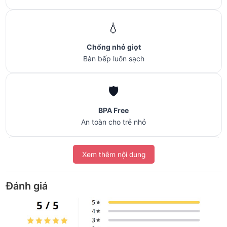
💧
Chống nhỏ giọt
Bàn bếp luôn sạch
🛡️
BPA Free
An toàn cho trẻ nhỏ
🚚
Xem thêm nội dung
Giao 4H Hà Nội
Đánh giá
Chính hãng, xuất VAT
CJ305WH là bản trắng nhẹ nhàng của Braun, hợp tủ bếp tone