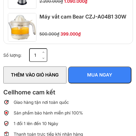
2.200.000₫
1.090.000₫
Máy vắt cam Bear CZJ-A04B1 30W
500.000₫
399.000₫
Máy
Số lượng:
vắt
cam
Braun
THÊM VÀO GIỎ HÀNG
MUA NGAY
CJ305WH
60W
số
Cellhome cam kết
lượng
Giao hàng tận nơi toàn quốc
Sản phẩm bảo hành miễn phí 100%
1 đổi 1 lên đến 10 Ngày
Thanh toán trực tiếp khi nhận hàng