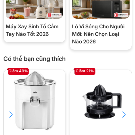
📋 Thông số kỹ thuật
Máy Xay Sinh Tố Cầm
Lò Vi Sóng Cho Người
Tay Nào Tốt 2026
Mới: Nên Chọn Loại
Thương hiệu
Braun
Nào 2026
Mã model
CJ305WH
Có thể bạn cũng thích
Kiểu máy
Máy vắt cam đặt bàn
Giảm 49%
Giảm 21%
Công suất
60W
Chất liệu
Nhựa cao cấp, BPA Free
Cơ chế ép
Xoay 2 chiều tự động
Khởi động
Tự bật/tắt theo lực ấn
Vòi rót
Chống nhỏ giọt (nắp gập)