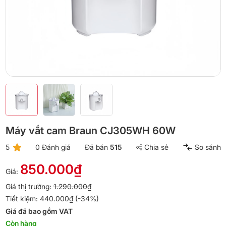
Máy vắt cam Braun CJ305WH 60W
5
0 Đánh giá
Đã bán
515
Chia sẻ
So sánh
850.000₫
Giá:
Giá thị trường:
1.290.000₫
Tiết kiệm: 440.000₫ (-34%)
Giá đã bao gồm VAT
Còn hàng