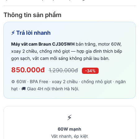
Thông tin sản phẩm
⚡ Trả lời nhanh
Máy vắt cam Braun CJ305WH
bản trắng, motor 60W,
xoay 2 chiều, chống nhỏ giọt — hợp gia đình thích bếp
gọn sạch, vắt cam mỗi sáng không phải lau bàn.
850.000đ
1.290.000đ
-34%
⚙️ 60W · BPA Free · xoay 2 chiều · chống nhỏ giọt · ngăn
hạt · 🚚 Giao 4H nội thành Hà Nội.
⚡
60W mạnh
Vắt nhanh, ép kiệt