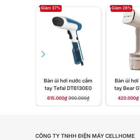
Giảm 37%
Giảm 28%
Bàn ủi hơi nước cầm
Bàn ủi hơ
tay Tefal DT6130E0
tay Bear 
10
615.000₫
990.000₫
420.000₫
CÔNG TY TNHH ĐIỆN MÁY CELLHOME