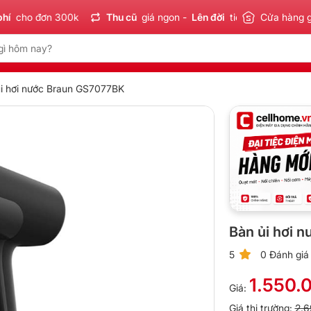
o đơn 300k
Thu cũ
giá ngon -
Lên đời
tiết kiệm
Cửa hàng 
Sản phẩ
ủi hơi nước Braun GS7077BK
Bàn ủi hơi 
5
0 Đánh giá
1.550.
Giá:
Giá thị trường:
2.6