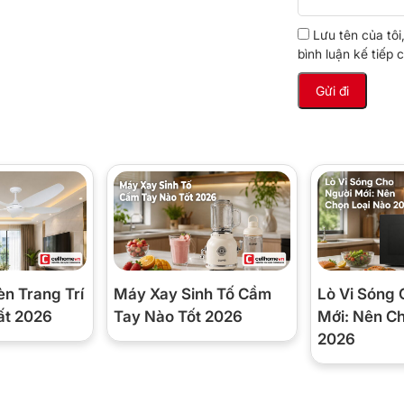
ọi nơi – Giải pháp ủi đồ
Lưu tên của tôi
bình luận kế tiếp c
 rộn!
 thái học, mang lại cảm giác thoải mái khi cầm
. Với trọng lượng chỉ 1.14kg, thiết bị giúp bạn
 khi sử dụng trong thời gian dài.
 giúp bạn ủi đồ linh hoạt ở mọi không gian. Nhờ
iữ, không chiếm nhiều diện tích – hoàn hảo cho
èn Trang Trí
Máy Xay Sinh Tố Cầm
Lò Vi Sóng 
ất 2026
Tay Nào Tốt 2026
Mới: Nên C
2026