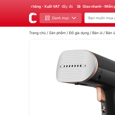
 phẩm
Chính hãng - Xuất VAT
đầy đủ
Giao nhanh - Miễn phí
ch
Danh mục
Trang chủ
/
Sản phẩm
/
Đồ gia dụng
/
Bàn ủi
/ Bàn 