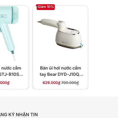
Giảm 10%
Giảm 29%
i nước cầm
Bàn ủi hơi nước cầm
Bàn là hơ
 GTJ-B10S1
tay Bear DYD-J10Q1
MI830 2-
00W
1050W
.000₫
629.000₫
700.000₫
980.000
NG KÝ NHẬN TIN