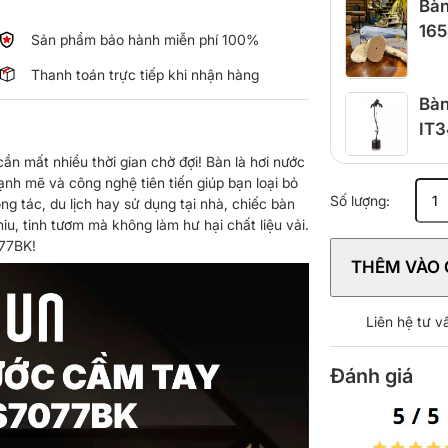
Bàn
165
Sản phẩm bảo hành miễn phí 100%
Thanh toán trực tiếp khi nhận hàng
Bàn
IT3
cần mất nhiều thời gian chờ đợi! Bàn là hơi nước
nh mẽ và công nghệ tiên tiến giúp bạn loại bỏ
Bàn
Số lượng:
ng tác, du lịch hay sử dụng tại nhà, chiếc bàn
ủi
u, tinh tươm mà không làm hư hại chất liệu vải.
hơi
077BK!
nước
THÊM VÀO 
Braun
GS7077
số
Liên hệ tư 
lượng
Đánh giá