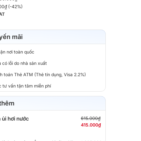
000₫ (-42%)
AT
yến mãi
tận nơi toàn quốc
 có lỗi do nhà sản xuất
nh toán Thẻ ATM (Thẻ tín dụng, Visa 2.2%)
c tư vấn tận tâm miễn phí
 thêm
 ủi hơi nước
615.000₫
415.000₫