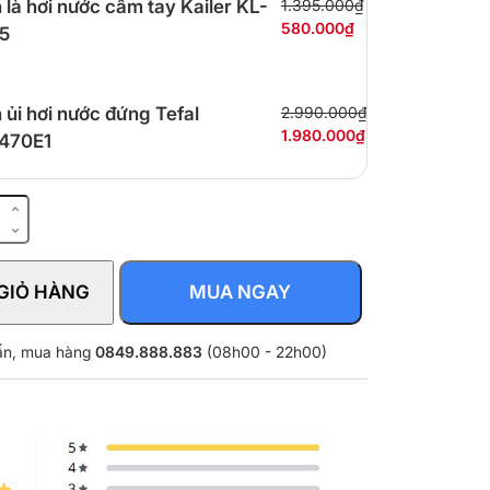
 là hơi nước cầm tay Kailer KL-
1.395.000₫
580.000₫
5
 ủi hơi nước đứng Tefal
2.990.000₫
1.980.000₫
470E1
GIỎ HÀNG
MUA NGAY
BK
vấn, mua hàng
0849.888.883
(08h00 - 22h00)