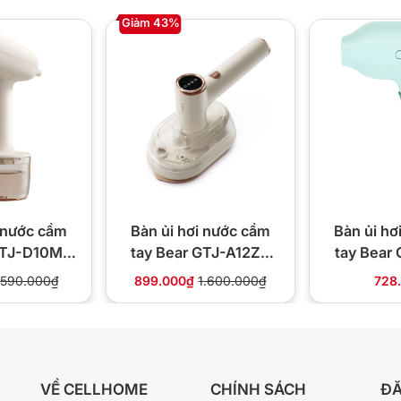
Giảm 43%
i nước cầm
Bàn ủi hơi nước cầm
Bàn ủi hơ
GTJ-D10M1
tay Bear GTJ-A12Z2
tay Bear
00W
1200W
10
590.000₫
899.000₫
1.600.000₫
728
VỀ CELLHOME
CHÍNH SÁCH
ĐĂ