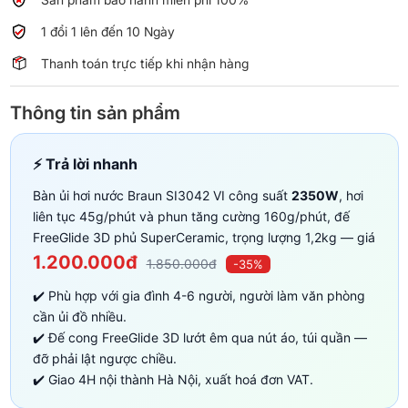
số
lượng
1 đổi 1 lên đến 10 Ngày
Thanh toán trực tiếp khi nhận hàng
Thông tin sản phẩm
⚡ Trả lời nhanh
Bàn ủi hơi nước Braun SI3042 VI công suất
2350W
, hơi
liên tục 45g/phút và phun tăng cường 160g/phút, đế
FreeGlide 3D phủ SuperCeramic, trọng lượng 1,2kg — giá
1.200.000đ
1.850.000đ
-35%
✔️ Phù hợp với gia đình 4-6 người, người làm văn phòng
cần ủi đồ nhiều.
✔️ Đế cong FreeGlide 3D lướt êm qua nút áo, túi quần —
đỡ phải lật ngược chiều.
✔️ Giao 4H nội thành Hà Nội, xuất hoá đơn VAT.