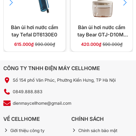
Màu sắc
Tím
Thương hiệu
Braun (Đức)
Bàn ủi hơi nước cầm
Bàn ủi hơi nước cầm
tay Tefal DT6130E0
tay Bear GTJ-D10M1
🏪 Vì sao mua tại Cellhome
1000W
615.000₫
990.000₫
420.000₫
590.000₫
✅ Braun chính hãng, xuất hóa đơn VAT đầy đủ
⚡ Giao 4H trong nội thành Hà Nội — freeship đơn từ
CÔNG TY TNHH ĐIỆN MÁY CELLHOME
300.000đ
Số 154 phố Văn Phúc, Phường Kiến Hưng, TP Hà Nội
🔄 Đổi trả trong 10 ngày nếu lỗi nhà sản xuất
1.200.000đ
0849.888.883
💰 Giá
1.850.000đ
-35%
dienmaycellhome@gmail.com
📞 Gọi 0849.888.883
💬 Chat Zalo
VỀ CELLHOME
CHÍNH SÁCH
Giới thiệu công ty
Chính sách bảo mật
❓ Câu hỏi thường gặp