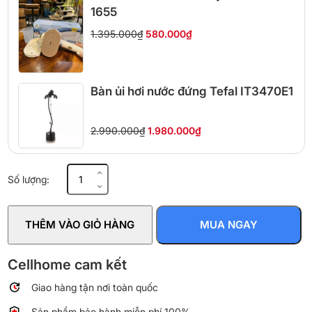
1655
1.395.000₫
580.000₫
Bàn ủi hơi nước đứng Tefal IT3470E1
2.990.000₫
1.980.000₫
Bàn
Số lượng:
ủi
hơi
nước
THÊM VÀO GIỎ HÀNG
MUA NGAY
Braun
SI3042
VI
Cellhome cam kết
2350W
Giao hàng tận nơi toàn quốc
màu
tím
Sản phẩm bảo hành miễn phí 100%