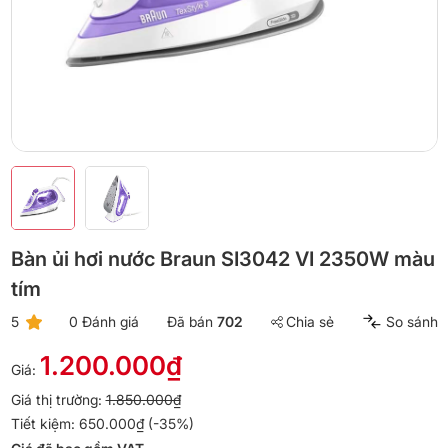
Bàn ủi hơi nước Braun SI3042 VI 2350W màu
tím
5
0 Đánh giá
Đã bán
702
Chia sẻ
So sánh
1.200.000₫
Giá:
Giá thị trường:
1.850.000₫
Tiết kiệm: 650.000₫ (-35%)