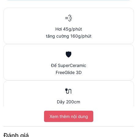
💨
Hơi 45g/phút
tăng cường 160g/phút
🛡️
Đế SuperCeramic
FreeGlide 3D
🔌
Dây 200cm
thoải mái di chuyển
Xem thêm nội dung
🚚
Đánh giá