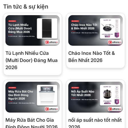
Kích thước
Khoảng 795 × 690 × 1800 mm
Tin tức & sự kiện
(R×S×C)
Khối lượng
97 kg
Xuất xứ
Trung Quốc (thương hiệu Sharp
— Nhật Bản)
Tủ Lạnh Nhiều Cửa
Chảo Inox Nào Tốt &
Bảo hành
24 tháng theo chính sách hãng
(Multi Door) Đáng Mua
Bền Nhất 2026
2026
Điểm nổi bật đáng tiền trên SJ-
FXP510VG-CH
1. Mặt kính champagne — đẹp thật sự trong bếp
hiện đại
Máy Rửa Bát Cho Gia
nồi áp suất nào tốt nhất
Đình Đông Người 2026
2026
Khác với cửa thép sơn tĩnh điện thường thấy, VG-CH dùng