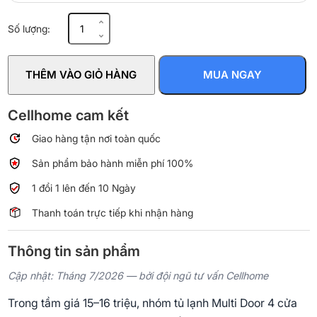
Tủ
Số lượng:
lạnh
Sharp
Inverter
THÊM VÀO GIỎ HÀNG
MUA NGAY
Multi
Door
421
Cellhome cam kết
lít
Giao hàng tận nơi toàn quốc
SJ-
FXP510VG-
Sản phẩm bảo hành miễn phí 100%
CH
số
1 đổi 1 lên đến 10 Ngày
lượng
Thanh toán trực tiếp khi nhận hàng
Thông tin sản phẩm
Cập nhật: Tháng 7/2026 — bởi đội ngũ tư vấn Cellhome
Trong tầm giá 15–16 triệu, nhóm tủ lạnh Multi Door 4 cửa