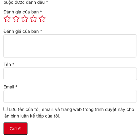
buộc được đánh dấu
*
nén
Đánh giá của bạn
*
Điện năng tiêu
Khoảng 433 kWh/năm (~1,19
thụ
kWh/ngày), nhãn 4 sao, CSPF
Đánh giá của bạn
*
1.75
Khử khuẩn – khử
Plasmacluster Ion
mùi
Tên
*
Làm lạnh
Multi Airflow đa chiều
Email
*
Tiện ích
Bảng cảm ứng ngoài cửa,
Express Freezing, chuông báo
quên đóng cửa, khóa trẻ em, hộp
Lưu tên của tôi, email, và trang web trong trình duyệt này cho
lần bình luận kế tiếp của tôi.
đá xoay, khay trữ rượu
Chất liệu cửa
Kính cường lực