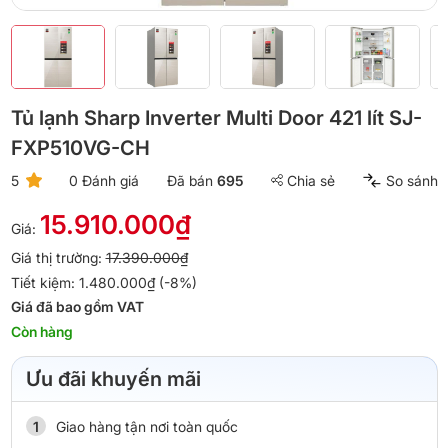
Tủ lạnh Sharp Inverter Multi Door 421 lít SJ-
FXP510VG-CH
5
0 Đánh giá
Đã bán
695
Chia sẻ
So sánh
15.910.000₫
Giá:
Giá thị trường:
17.390.000₫
Tiết kiệm: 1.480.000₫ (-8%)
Giá đã bao gồm VAT
Còn hàng
Ưu đãi khuyến mãi
Giao hàng tận nơi toàn quốc