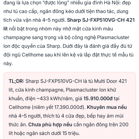
đang là lựa chọn “được lòng” nhiều gia đình Hà Nội: đẹp
như tủ cao cấp, ngăn đông kéo dưới tiện thao tác, dung
tích vừa vặn nhà 4–5 người.
Sharp SJ-FXP510VG-CH 421
lít
nổi bật trong nhóm này nhờ mặt cửa kính màu
champagne sang trọng và bộ công nghệ Plasmacluster
Ion độc quyền của Sharp. Dưới đây là đánh giá đầy đủ từ
đội ngũ Cellhome sau khi lên kệ và lắp đặt thực tế mẫu tủ
này.
TL;DR:
Sharp SJ-FXP510VG-CH là tủ Multi Door 421
lít, cửa kính champagne, Plasmacluster Ion khử
khuẩn, điện ~433 kWh/năm, giá
15.910.000đ
tại
Cellhome (niêm yết 17.390.000đ).
Khuyên mua nếu
nhà 4–5 người, thích tủ 4 cửa đẹp, bếp hay ám mùi
thức ăn.
Chưa phù hợp nếu
cần ngăn đông trên 200
lít hoặc ngân sách dưới 15 triệu.