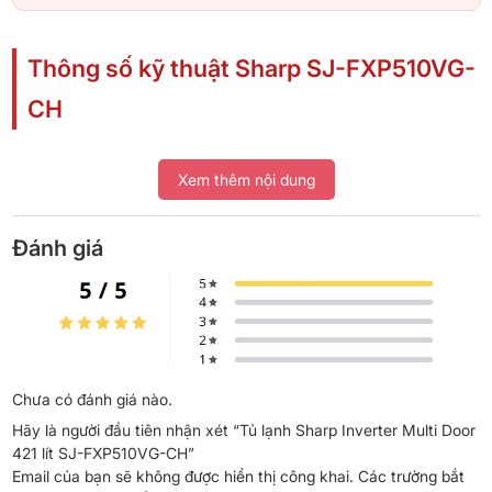
Thông số kỹ thuật Sharp SJ-FXP510VG-
CH
Model
SJ-FXP510VG-CH — cửa kính
Xem thêm nội dung
màu champagne
Đánh giá
Kiểu tủ
Multi Door 4 cửa, ngăn đông kéo
dưới
Dung tích sử
421 lít (tổng dung tích 473 lít)
dụng
Chưa có đánh giá nào.
Ngăn mát / ngăn
271 lít / 150 lít
Hãy là người đầu tiên nhận xét “Tủ lạnh Sharp Inverter Multi Door
đông
421 lít SJ-FXP510VG-CH”
Email của bạn sẽ không được hiển thị công khai.
Các trường bắt
Công nghệ máy
Inverter kết hợp chế độ Eco