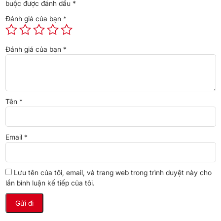
buộc được đánh dấu
*
Đánh giá của bạn
*
Đánh giá của bạn
*
Tên
*
*Hình ảnh chỉ mang tính chất minh họa
Email
*
Công nghệ tiết kiệm điện
–
Origin Inverter
điều chỉnh công suất vận hành linh hoạt, giảm
tiếng ồn và tiêu thụ điện năng đáng kể.
Lưu tên của tôi, email, và trang web trong trình duyệt này cho
lần bình luận kế tiếp của tôi.
– Đảm bảo vận hành ổn định và bền bỉ, phù hợp cho nhu cầu sử
dụng liên tục của gia đình.