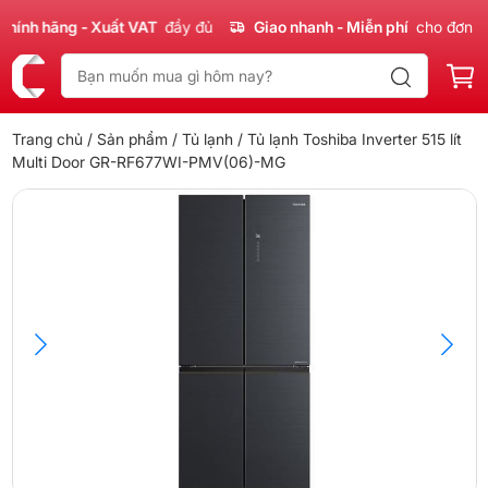
nh hãng - Xuất VAT
đầy đủ
Giao nhanh - Miễn phí
cho đơn 300
Trang chủ
/
Sản phẩm
/
Tủ lạnh
/ Tủ lạnh Toshiba Inverter 515 lít
Multi Door GR-RF677WI-PMV(06)-MG