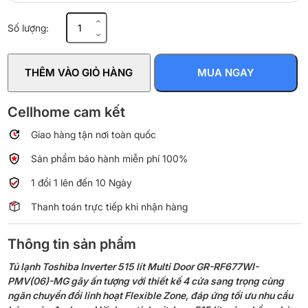
Tủ
Số lượng:
lạnh
Toshiba
Inverter
THÊM VÀO GIỎ HÀNG
MUA NGAY
515
lít
Multi
Cellhome cam kết
Door
Giao hàng tận nơi toàn quốc
GR-
RF677WI-
Sản phẩm bảo hành miễn phí 100%
PMV(06)-
MG
1 đổi 1 lên đến 10 Ngày
số
Thanh toán trực tiếp khi nhận hàng
lượng
Thông tin sản phẩm
Tủ lạnh Toshiba Inverter 515 lít Multi Door GR-RF677WI-
PMV(06)-MG gây ấn tượng với thiết kế 4 cửa sang trọng cùng
ngăn chuyển đổi linh hoạt Flexible Zone, đáp ứng tối ưu nhu cầu