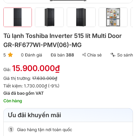
Tủ lạnh Toshiba Inverter 515 lít Multi Door
GR-RF677WI-PMV(06)-MG
5
0 Đánh giá
Đã bán
388
Chia sẻ
So sánh
15.900.000₫
Giá:
Giá thị trường:
17.630.000₫
Tiết kiệm: 1.730.000₫ (-9%)
Giá đã bao gồm VAT
Còn hàng
Ưu đãi khuyến mãi
Giao hàng tận nơi toàn quốc