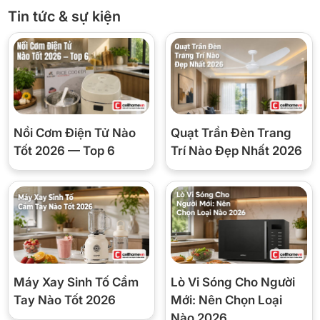
Tin tức & sự kiện
Nồi Cơm Điện Tử Nào
Quạt Trần Đèn Trang
Tốt 2026 — Top 6
Trí Nào Đẹp Nhất 2026
*Hình ảnh chỉ mang tính chất minh họa
Công nghệ làm lạnh – Công nghệ bảo quản thực
phẩm
– Luồng khí lạnh đa chiều Multi Air Flow giúp phân bổ khí lạnh đều
khắp mọi ngóc ngách bên trong tủ, giảm chênh lệch nhiệt độ giữa
các tầng.
–
Ngăn chuyển đổi linh hoạt Flexible Zone
có thể điều chỉnh 3
Máy Xay Sinh Tố Cầm
Lò Vi Sóng Cho Người
mức nhiệt độ khác nhau – phù hợp bảo quản nhiều loại thực phẩm
Tay Nào Tốt 2026
Mới: Nên Chọn Loại
theo nhu cầu.
Nào 2026