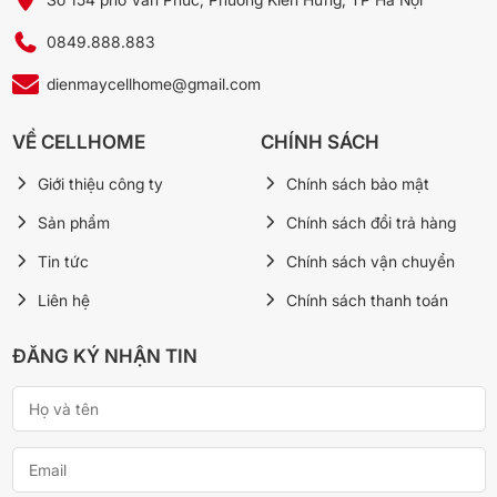
sinh, an toàn cho sức khỏe.
0849.888.883
dienmaycellhome@gmail.com
VỀ CELLHOME
CHÍNH SÁCH
Giới thiệu công ty
Chính sách bảo mật
Sản phẩm
Chính sách đổi trả hàng
Tin tức
Chính sách vận chuyển
Liên hệ
Chính sách thanh toán
*Hình ảnh chỉ mang tính chất minh họa
Tiện ích
ĐĂNG KÝ NHẬN TIN
– Bảng điều khiển cảm ứng bố trí bên ngoài cửa tủ – dễ thao tác
và điều chỉnh các chế độ nhanh chóng mà không cần mở tủ.
– Kết nối với
ứng dụng TSmartLife
, cho phép người dùng theo dõi,
điều chỉnh nhiệt độ và nhận cảnh báo từ xa qua điện thoại.