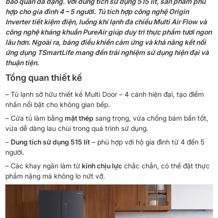
bảo quản đa dạng. Với dung tích sử dụng 515 lít, sản phẩm phù
hợp cho gia đình 4 – 5 người. Tủ tích hợp công nghệ Origin
Inverter tiết kiệm điện, luồng khí lạnh đa chiều Multi Air Flow và
công nghệ kháng khuẩn PureAir giúp duy trì thực phẩm tươi ngon
lâu hơn. Ngoài ra, bảng điều khiển cảm ứng và khả năng kết nối
ứng dụng TSmartLife mang đến trải nghiệm sử dụng hiện đại và
thuận tiện.
Tổng quan thiết kế
– Tủ lạnh sở hữu thiết kế Multi Door – 4 cánh hiện đại, tạo điểm
nhấn nổi bật cho không gian bếp.
– Cửa tủ làm bằng
mặt thép
sang trọng, vừa chống bám bẩn tốt,
vừa dễ dàng lau chùi trong quá trình sử dụng.
–
Dung tích sử dụng 515 lít
– phù hợp với hộ gia đình từ 4 đến 5
người.
– Các khay ngăn làm từ
kính chịu lực
chắc chắn, có thể đặt thực
phẩm nặng mà không lo nứt vỡ.