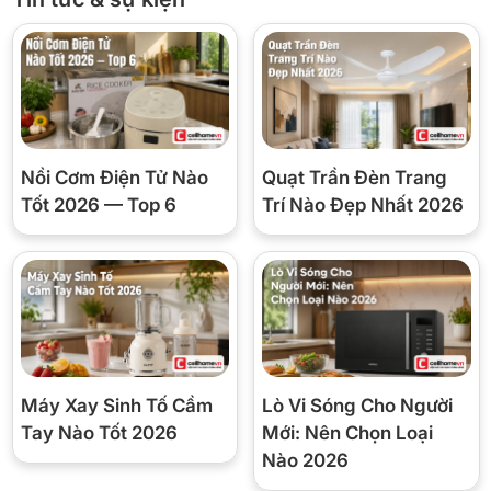
*Hình ảnh chỉ mang tính chất minh họa
Hệ thống Surrounding Cooling lan tỏa hơi lạnh đồng đều đến mọi
ngóc ngách, giữ nhiệt độ ổn định và giảm hiện tượng lạnh không
đều.
Nồi Cơm Điện Tử Nào
Quạt Trần Đèn Trang
Tốt 2026 — Top 6
Trí Nào Đẹp Nhất 2026
Máy Xay Sinh Tố Cầm
Lò Vi Sóng Cho Người
*Hình ảnh chỉ mang tính chất minh họa
Tay Nào Tốt 2026
Mới: Nên Chọn Loại
Các khay kệ linh hoạt có thể tháo rời hoặc điều chỉnh độ cao, cho
Nào 2026
phép tối ưu không gian bảo quản theo nhu cầu.