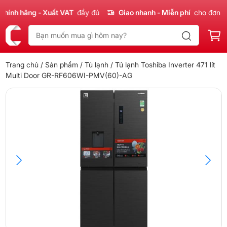
nh hãng - Xuất VAT
đầy đủ
Giao nhanh - Miễn phí
cho đơn 300
Trang chủ
/
Sản phẩm
/
Tủ lạnh
/ Tủ lạnh Toshiba Inverter 471 lít
Multi Door GR-RF606WI-PMV(60)-AG