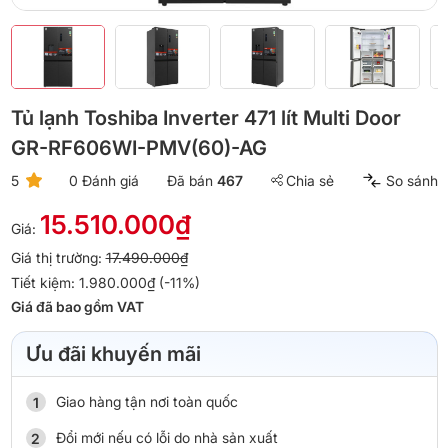
Tủ lạnh Toshiba Inverter 471 lít Multi Door
GR-RF606WI-PMV(60)-AG
5
0 Đánh giá
Đã bán
467
Chia sẻ
So sánh
15.510.000₫
Giá:
Giá thị trường:
17.490.000₫
Tiết kiệm: 1.980.000₫ (-11%)
Giá đã bao gồm VAT
Ưu đãi khuyến mãi
Giao hàng tận nơi toàn quốc
Đổi mới nếu có lỗi do nhà sản xuất