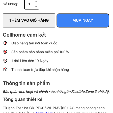
Tủ
Số lượng:
lạnh
Toshiba
Inverter
THÊM VÀO GIỎ HÀNG
MUA NGAY
471
lít
Multi
Cellhome cam kết
Door
Giao hàng tận nơi toàn quốc
GR-
RF606WI-
Sản phẩm bảo hành miễn phí 100%
PMV(60)-
AG
1 đổi 1 lên đến 10 Ngày
số
Thanh toán trực tiếp khi nhận hàng
lượng
Thông tin sản phẩm
Bảo quản linh hoạt và chính xác nhờ ngăn Flexible Zone 3 chế độ.
Tổng quan thiết kế
Tủ lạnh Toshiba GR-RF606WI-PMV(60)-AG mang phong cách