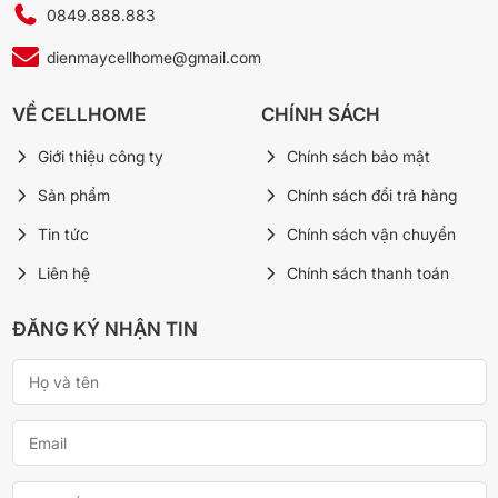
bên trong tủ.
0849.888.883
Nhờ đó, thiết bị tiết kiệm điện năng hiệu quả với mức tiêu thụ
dienmaycellhome@gmail.com
khoảng 539 kWh/năm, góp phần giảm chi phí vận hành hằng
tháng.
VỀ CELLHOME
CHÍNH SÁCH
Tủ hoạt động êm ái, hạn chế rung ồn, mang lại không gian sinh
hoạt yên tĩnh, đồng thời tăng độ bền cho máy nén, giúp thiết bị
Giới thiệu công ty
Chính sách bảo mật
vận hành ổn định và lâu dài hơn.
Sản phẩm
Chính sách đổi trả hàng
Tin tức
Chính sách vận chuyển
Liên hệ
Chính sách thanh toán
ĐĂNG KÝ NHẬN TIN
*Hình ảnh chỉ mang tính chất minh họa