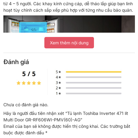
từ 4 – 5 người. Các khay kính cứng cáp, dễ tháo lắp giúp bạn linh
hoạt tùy chỉnh cách sắp xếp phù hợp với từng nhu cầu bảo quản.
Xem thêm nội dung
Đánh giá
*Hình ảnh chỉ mang tính chất minh họa
Ngăn đá
Chưa có đánh giá nào.
Hãy là người đầu tiên nhận xét “Tủ lạnh Toshiba Inverter 471 lít
Ngăn đá dung tích 166 lít có thiết kế rộng rãi, sắp xếp ngăn khoa
Multi Door GR-RF606WI-PMV(60)-AG”
học giúp bạn lưu trữ thịt cá, thực phẩm đông lạnh hay kem một
Email của bạn sẽ không được hiển thị công khai.
Các trường bắt
cách gọn gàng và dễ tìm. Khay đá di động tiện lợi, có thể tháo rời
buộc được đánh dấu
*
hoặc di chuyển linh hoạt để tối ưu không gian bảo quản.