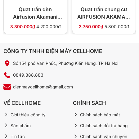
🔄 Đổi trả 10 ngày nếu lỗi nhà sản xuất
💰 Giá cạnh tranh, bảo hành đúng hãng
Quạt trần đèn
Quạt trần chung cư
Airfusion Akamani
AIRFUSION AKAMANI
990.000₫
1.490.000₫
2810B
06W
-34%
3.390.000₫
4.200.000₫
3.750.000₫
5.800.000₫
📞 Gọi 0849.888.883
💬 Chat Zalo
CÔNG TY TNHH ĐIỆN MÁY CELLHOME
Số 154 phố Văn Phúc, Phường Kiến Hưng, TP Hà Nội
❓ Câu hỏi thường gặp
0849.888.883
dienmaycellhome@gmail.com
Pin remote dùng được lâu không?
Remote dùng pin AAA tiêu chuẩn, thường được 6–12 tháng
VỀ CELLHOME
CHÍNH SÁCH
dùng đều. Khi cạn chỉ cần thay pin mới.
Giới thiệu công ty
Chính sách bảo mật
Cánh nhôm có dễ móp khi va chạm không?
Sản phẩm
Chính sách đổi trả hàng
Nhôm cao cấp đủ độ cứng cho quạt trần. Tránh va đập
Tin tức
Chính sách vận chuyển