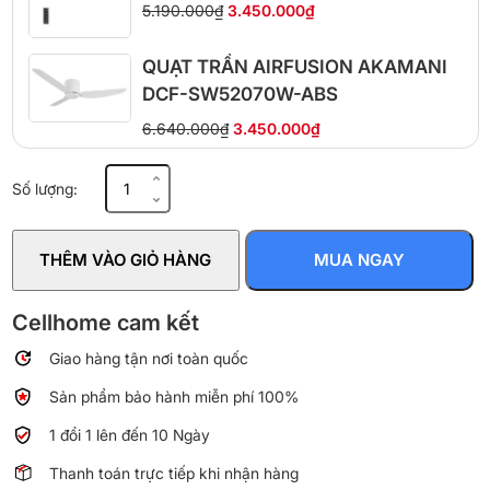
5.190.000₫
3.450.000₫
QUẠT TRẦN AIRFUSION AKAMANI
DCF-SW52070W-ABS
6.640.000₫
3.450.000₫
Quạt
Số lượng:
trần
Vinawind
QT1400X
THÊM VÀO GIỎ HÀNG
MUA NGAY
cánh
nhôm
1.4m
Cellhome cam kết
có
Giao hàng tận nơi toàn quốc
điều
khiển
Sản phẩm bảo hành miễn phí 100%
từ
xa
1 đổi 1 lên đến 10 Ngày
số
Thanh toán trực tiếp khi nhận hàng
lượng