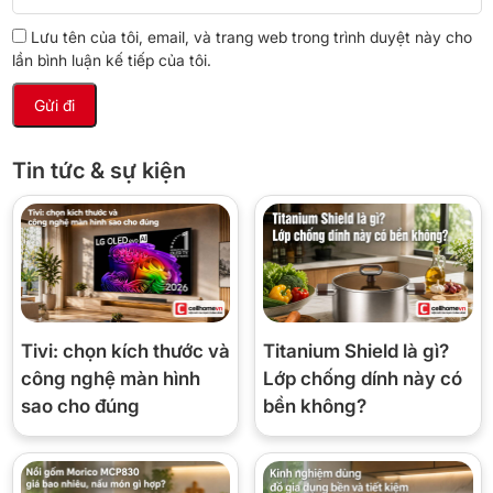
giật), tạo cảm giác thư giãn, ngủ ngon hơn.
Lưu tên của tôi, email, và trang web trong trình duyệt này cho
lần bình luận kế tiếp của tôi.
💡 Có tiết kiệm điện không?
Bầu quạt có
rãnh thoát khí
giúp làm mát motor – giảm tiêu hao
điện. Một quạt trần Vinawind chạy 12 giờ/ngày tiêu thụ ~0,9 số
Tin tức & sự kiện
điện =
~2.250₫/ngày
= ~67.000₫/tháng. So với điều hoà thì rẻ
hơn 10 lần.
📋 Thông số kỹ thuật
Tivi: chọn kích thước và
Titanium Shield là gì?
Thương hiệu
Vinawind (Thống Nhất)
công nghệ màn hình
Lớp chống dính này có
Mã sản phẩm
QT1400X
sao cho đúng
bền không?
Sải cánh
1.4 m