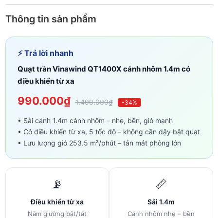
Thông tin sản phẩm
⚡ Trả lời nhanh
Quạt trần Vinawind QT1400X cánh nhôm 1.4m có
điều khiển từ xa
990.000₫
1.490.000₫
-34%
• Sải cánh 1.4m cánh nhôm – nhẹ, bền, gió mạnh
• Có điều khiển từ xa, 5 tốc độ – không cần dậy bật quạt
• Lưu lượng gió 253.5 m³/phút – tản mát phòng lớn
📡
📏
Điều khiển từ xa
Sải 1.4m
Nằm giường bật/tắt
Cánh nhôm nhẹ – bền