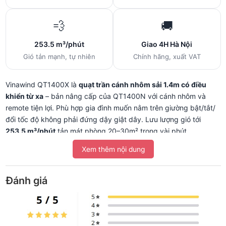
💨
🚚
253.5 m³/phút
Giao 4H Hà Nội
Gió tản mạnh, tự nhiên
Chính hãng, xuất VAT
Vinawind QT1400X là
quạt trần cánh nhôm sải 1.4m có điều
khiển từ xa
– bản nâng cấp của QT1400N với cánh nhôm và
remote tiện lợi. Phù hợp gia đình muốn nằm trên giường bật/tắt/
đổi tốc độ không phải đứng dậy giật dây. Lưu lượng gió tới
253.5 m³/phút
tản mát phòng 20–30m² trong vài phút.
Xem thêm nội dung
📡 Có điều khiển từ xa thuận lợi cỡ
Đánh giá
nào?
Khác với QT1400N dùng hộp số dây, mẫu QT1400X đi kèm
điều
khiển từ xa
– nằm trên giường vẫn bật/tắt, đổi tốc độ. Đặc biệt