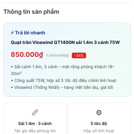
Thông tin sản phẩm
⚡ Trả lời nhanh
Quạt trần Vinawind QT1400N sải 1.4m 3 cánh 75W
850.000₫
1.290.000₫
-34%
• Sải cánh 1.4m, 3 cánh – mát rộng phòng khách 18–
30m²
• Công suất 75W, hộp số 5 tốc độ điều chỉnh linh hoạt
• Vinawind (Thống Nhất) – hàng Việt bền lâu, giá tốt
📏
⚙️
Sải 1.4m · 3 cánh
5 tốc độ
Tản gió đều phòng lớn
Hộp số linh hoạt