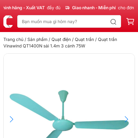
nh hãng - Xuất VAT
đầy đủ
Giao nhanh - Miễn phí
cho đơn 300
Trang chủ
/
Sản phẩm
/
Quạt điện
/
Quạt trần
/ Quạt trần
Vinawind QT1400N sải 1.4m 3 cánh 75W