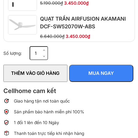
5.190.000₫
3.450.000₫
QUẠT TRẦN AIRFUSION AKAMANI
DCF-SW52070W-ABS
6.640.000₫
3.450.000₫
Quạt
Số lượng:
trần
Vinawind
QT1400N
THÊM VÀO GIỎ HÀNG
MUA NGAY
sải
1.4m
3
Cellhome cam kết
cánh
Giao hàng tận nơi toàn quốc
75W
số
Sản phẩm bảo hành miễn phí 100%
lượng
1 đổi 1 lên đến 10 Ngày
Thanh toán trực tiếp khi nhận hàng