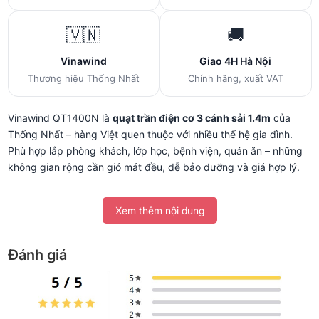
🇻🇳
🚚
Vinawind
Giao 4H Hà Nội
Thương hiệu Thống Nhất
Chính hãng, xuất VAT
Vinawind QT1400N là
quạt trần điện cơ 3 cánh sải 1.4m
của
Thống Nhất – hàng Việt quen thuộc với nhiều thế hệ gia đình.
Phù hợp lắp phòng khách, lớp học, bệnh viện, quán ăn – những
không gian rộng cần gió mát đều, dễ bảo dưỡng và giá hợp lý.
📏 Sải 1.4m – lắp được phòng cỡ nào?
Xem thêm nội dung
Sải cánh
1.400mm (1.4m)
phù hợp phòng
18–30m²
: phòng
Đánh giá
khách gia đình, lớp học nhỏ, quán ăn cỡ vừa. Với 3 cánh dài 1.4m
+ đầu cánh uốn cong, gió tản rộng và đều, không bị giật. Tiếng
ồn thấp – dùng được cả phòng ngủ.