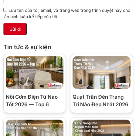
Công suất 75W, chạy 12 giờ/ngày tiêu thụ ~0,9 số điện =
Lưu tên của tôi, email, và trang web trong trình duyệt này cho
~2.250₫/ngày
= ~67.000₫/tháng (giá 2.500₫/số). Rẻ hơn nhiều
lần bình luận kế tiếp của tôi.
so với điều hoà chạy cùng thời gian (12.000–15.000₫/ngày).
📋 Thông số kỹ thuật
Tin tức & sự kiện
Thương hiệu
Vinawind (Thống Nhất)
Mã sản phẩm
QT1400N
Sải cánh
1.400 mm (1.4 m)
Nồi Cơm Điện Tử Nào
Quạt Trần Đèn Trang
Số cánh
3 cánh
Tốt 2026 — Top 6
Trí Nào Đẹp Nhất 2026
Công suất
75W
Tốc độ
5 cấp (hộp số riêng)