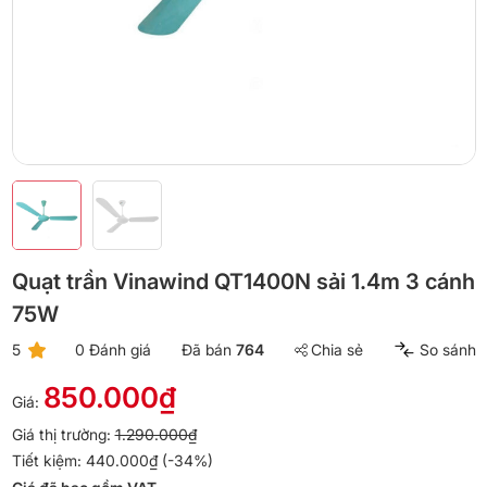
Quạt trần Vinawind QT1400N sải 1.4m 3 cánh
75W
5
0 Đánh giá
Đã bán
764
Chia sẻ
So sánh
850.000₫
Giá:
Giá thị trường:
1.290.000₫
Tiết kiệm: 440.000₫ (-34%)