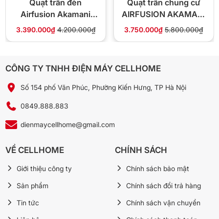
Quạt trần đèn
Quạt trần chung cư
Airfusion Akamani
AIRFUSION AKAMANI
2810B
06W
3.390.000₫
4.200.000₫
3.750.000₫
5.800.000₫
❓ Câu hỏi thường gặp
CÔNG TY TNHH ĐIỆN MÁY CELLHOME
QT1400N và QT1400X khác gì?
QT1400X có điều khiển từ xa và cánh nhôm. QT1400N
Số 154 phố Văn Phúc, Phường Kiến Hưng, TP Hà Nội
dùng hộp số dây gắn tường, cánh truyền thống – đơn giản,
0849.888.883
ít hỏng vặt và giá rẻ hơn.
dienmaycellhome@gmail.com
Hộp số có dễ lắp không?
VỀ CELLHOME
CHÍNH SÁCH
Có. Hộp số gắn tường thay cho công tắc thông thường, đi
dây tiêu chuẩn. Nếu chưa rành điện, nên thuê thợ điện 30–
Giới thiệu công ty
Chính sách bảo mật
45 phút là xong.
Sản phẩm
Chính sách đổi trả hàng
Tin tức
Chính sách vận chuyển
Lắp được trần thấp 2.6m không?