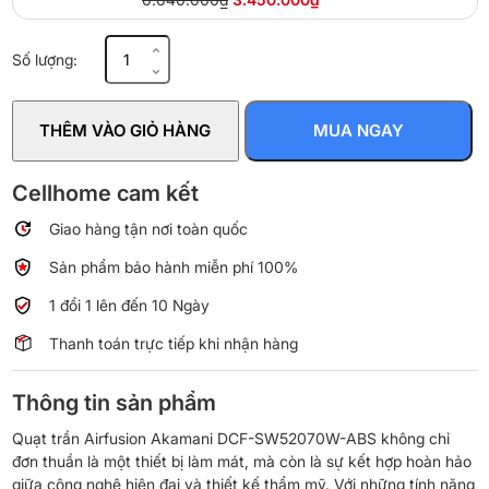
QUẠT
Số lượng:
TRẦN
AIRFUSION
AKAMANI
THÊM VÀO GIỎ HÀNG
MUA NGAY
DCF-
SW52070W-
ABS
Cellhome cam kết
số
Giao hàng tận nơi toàn quốc
lượng
Sản phẩm bảo hành miễn phí 100%
1 đổi 1 lên đến 10 Ngày
Thanh toán trực tiếp khi nhận hàng
Thông tin sản phẩm
Quạt trần Airfusion Akamani DCF-SW52070W-ABS không chỉ
đơn thuần là một thiết bị làm mát, mà còn là sự kết hợp hoàn hảo
giữa công nghệ hiện đại và thiết kế thẩm mỹ. Với những tính năng