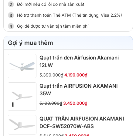
Đổi mới nếu có lỗi do nhà sản xuất
Hỗ trợ thanh toán Thẻ ATM (Thẻ tín dụng, Visa 2.2%)
Gọi để được tư vấn tận tâm miễn phí
Gợi ý mua thêm
Quạt trần đèn Airfusion Akamani
12LW
5.390.000₫
4.190.000₫
Quạt trần AIRFUSION AKAMANI
35W
5.190.000₫
3.450.000₫
QUẠT TRẦN AIRFUSION AKAMANI
DCF-SW52070W-ABS
6.640.000₫
3.450.000₫