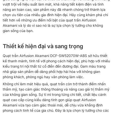
vượt trội về hiệu suất làm mát, khả năng tiết kiệm điện và tính
năng an toàn cao, sản phẩm này đã nhanh chóng trở thành lựa
chọn ưu tiên của nhiều gia đình hiện đại. Hãy cùng khám phá chi
tiết hơn về những ưu điểm nổi bật của quạt trần Airfusion
Akamani và lý do vì sao nó là sự lựa chọn lý tưởng cho không
gian sống của bạn.
Thiết kế hiện đại và sang trọng
Quạt trần Airfusion Akamani DCF-SW52070W-ABS sở hữu thiết
kế thanh mảnh, tinh tế với phong cách hiện đại, phù hợp với nhiều
kiểu trang trí nội thất từ cổ điển đến đương đại. Gam màu trang
nhã giúp sản phẩm dễ dàng phối hợp hài hòa với không gian
phòng khách, phòng ngủ hay văn phòng làm việc.
Không chỉ làm mát hiệu quả, quạt trần còn trở thành điểm nhấn
thẩm mỹ, tạo cảm giác thông thoáng và nâng cao giá trị thẩm mỹ
của không gian sống. Sự tỉ mỉ trong từng chi tiết, chất liệu cánh
quạt cao cấp cùng kiểu dáng tinh gọn giúp quạt Airfusion
Akamani vừa tạo cảm giác thoải mái, dễ chịu vừa khẳng định
phong cách tinh tế của gia chủ. Đây là lựa chọn lý tưởng cho các