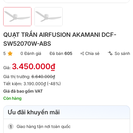
QUẠT TRẦN AIRFUSION AKAMANI DCF-
SW52070W-ABS
5
0 Đánh giá
Đã bán
605
Chia sẻ
So sánh
3.450.000₫
Giá:
Giá thị trường:
6.640.000₫
Tiết kiệm: 3.190.000₫ (-48%)
Giá đã bao gồm VAT
Còn hàng
Ưu đãi khuyến mãi
Giao hàng tận nơi toàn quốc