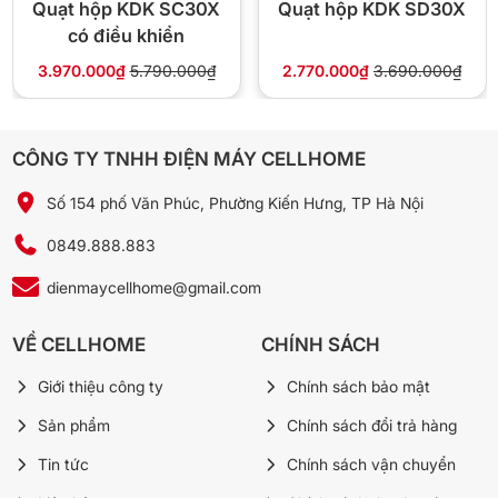
Cảm biến tự ngắt
Có – khi quạt đổ
Quạt hộp KDK SC30X
Quạt hộp KDK SD30X
có điều khiển
Tay cầm di chuyển
Có
3.970.000₫
5.790.000₫
2.770.000₫
3.690.000₫
Bảo hành
12 tháng chính hãng
CÔNG TY TNHH ĐIỆN MÁY CELLHOME
Số 154 phố Văn Phúc, Phường Kiến Hưng, TP Hà Nội
🏪 Vì sao mua Tico HB400 tại
Cellhome
0849.888.883
dienmaycellhome@gmail.com
✅ Hàng chính hãng 100%, xuất hóa đơn VAT đầy đủ
⚡ Giao 4H nội thành Hà Nội, freeship đơn từ
VỀ CELLHOME
CHÍNH SÁCH
300.000đ
🔄 Đổi trả miễn phí trong 10 ngày nếu lỗi nhà sản xuất
Giới thiệu công ty
Chính sách bảo mật
🛡️ Bảo hành 12 tháng – Tico là hãng linh kiện sẵn, sửa
Sản phẩm
Chính sách đổi trả hàng
nhanh
Tin tức
Chính sách vận chuyển