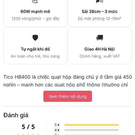
💪
🌬️
60W mạnh mẽ
Sải 38cm – 3 mức
1200 vòng/phút – gió đầy
Đủ mát phòng 12–16m²
🛡️
🚚
Tự ngắt khi đổ
Giao 4H Hà Nội
An toàn cho trẻ, thú cưng
Chính hãng, xuất VAT
Tico HB400 là chiếc quạt hộp đáng chú ý ở tầm giá 450
nghìn – mạnh hơn các quạt hộp phổ thông (thường chỉ
40–45W) nhưng vẫn giữ thiết kế hộp gọn, có tay cầm.
Xem thêm nội dung
Cụ thể, công suất 60W cùng sải cánh 38cm cho lưu
lượng gió rộng hơn rõ rệt so với quạt 30cm thông
Đánh giá
thường, phù hợp những phòng từ 12 đến 16m² thường
thấy ở chung cư cũ, nhà ống Hà Nội. Tico là thương
hiệu liên doanh Việt-Nhật quen thuộc nhiều năm, ưu