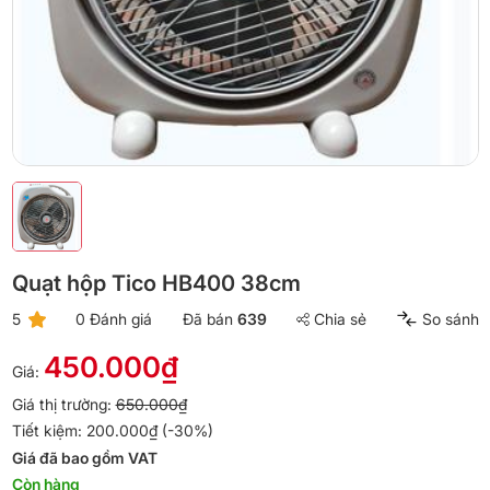
Quạt hộp Tico HB400 38cm
5
0 Đánh giá
Đã bán
639
Chia sẻ
So sánh
450.000₫
Giá:
Giá thị trường:
650.000₫
Tiết kiệm: 200.000₫ (-30%)
Giá đã bao gồm VAT
Còn hàng