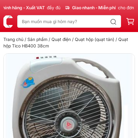
nh hãng - Xuất VAT
đầy đủ
Giao nhanh - Miễn phí
cho đơn 300
Trang chủ
/
Sản phẩm
/
Quạt điện
/
Quạt hộp (quạt tản)
/ Quạt
hộp Tico HB400 38cm