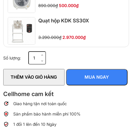
890.000₫
500.000₫
Quạt hộp KDK SS30X
3.290.000₫
2.970.000₫
Quạt
Số lượng:
hộp
Tico
HB400
THÊM VÀO GIỎ HÀNG
MUA NGAY
38cm
số
lượng
Cellhome cam kết
Giao hàng tận nơi toàn quốc
Sản phẩm bảo hành miễn phí 100%
1 đổi 1 lên đến 10 Ngày