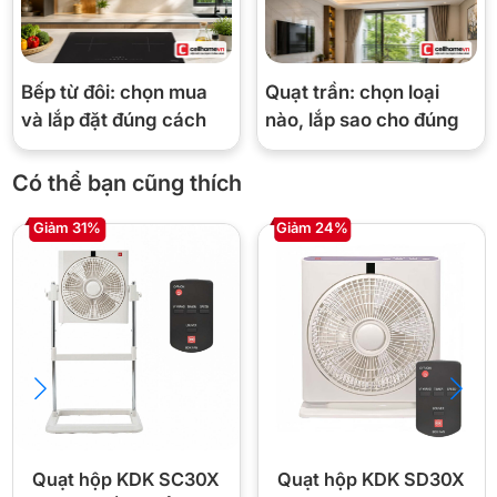
Bếp từ đôi: chọn mua
Quạt trần: chọn loại
và lắp đặt đúng cách
nào, lắp sao cho đúng
Có thể bạn cũng thích
Giảm 31%
Giảm 24%
Quạt hộp KDK SS30X có tiết kiệm điện
không?
Hóa đơn tiền điện là nỗi lo “muôn thuở” của các bà nội trợ vào mỗi
dịp cuối tháng. Đặc biệt là vào dịp hè đến, thời tiết nắng nóng
Quạt hộp KDK SC30X
Quạt hộp KDK SD30X