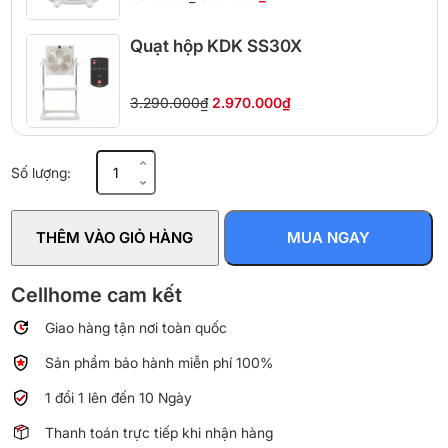
Quạt hộp KDK SS30X
3.290.000₫
2.970.000₫
Quạt
Số lượng:
hộp
KDK
SS30X
THÊM VÀO GIỎ HÀNG
MUA NGAY
số
lượng
Cellhome cam kết
Giao hàng tận nơi toàn quốc
Sản phẩm bảo hành miễn phí 100%
1 đổi 1 lên đến 10 Ngày
Thanh toán trực tiếp khi nhận hàng