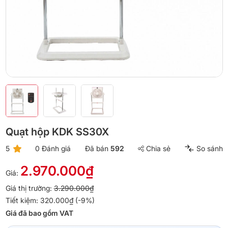
Quạt hộp KDK SS30X
5
0 Đánh giá
Đã bán
592
Chia sẻ
So sánh
2.970.000₫
Giá:
Giá thị trường:
3.290.000₫
Tiết kiệm: 320.000₫ (-9%)
Giá đã bao gồm VAT