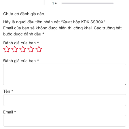
người dùng trong quá trình sử dụng. Tùy theo nhu cầu làm mát
của bạn và người thân mà bạn có thể kích hoạt quạt hoạt động
Chưa có đánh giá nào.
theo những tốc độ gió mong muốn đã được lập trình sẵn.
Hãy là người đầu tiên nhận xét “Quạt hộp KDK SS30X”
Email của bạn sẽ không được hiển thị công khai.
Các trường bắt
buộc được đánh dấu
*
Đánh giá của bạn
*
Đánh giá của bạn
*
Tên
*
Email
*