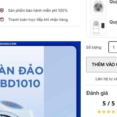
Quạ
Sản phẩm bảo hành miễn phí 100%
Thanh toán trực tiếp khi nhận hàng
Quạ
Quạt
Số lượng:
hộp
Senko
BD1010
THÊM VÀO 
số
lượng
Liên hệ tư 
Đánh giá