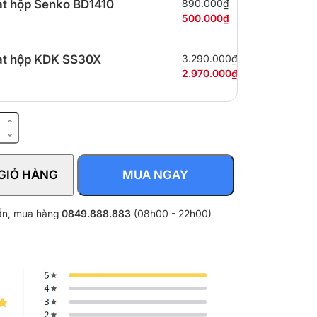
t hộp Senko BD1410
890.000₫
500.000₫
t hộp KDK SS30X
3.290.000₫
2.970.000₫
GIỎ HÀNG
MUA NGAY
vấn, mua hàng
0849.888.883
(08h00 - 22h00)