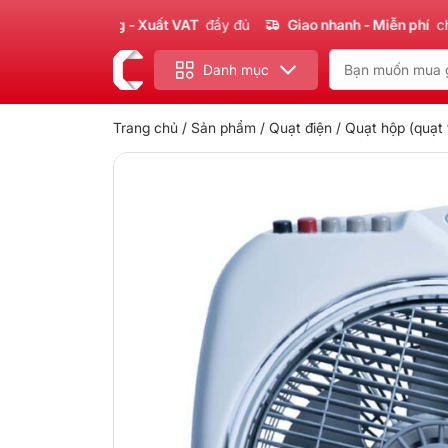
m
Chính hãng - Xuất VAT
đầy đủ
Giao nhanh - Miễn phí
cho đơn
Danh mục
Trang chủ
/
Sản phẩm
/
Quạt điện
/
Quạt hộp (quạt 