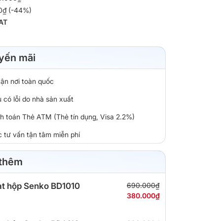
00₫ (-44%)
AT
yến mãi
tận nơi toàn quốc
 có lỗi do nhà sản xuất
nh toán Thẻ ATM (Thẻ tín dụng, Visa 2.2%)
c tư vấn tận tâm miễn phí
 thêm
t hộp Senko BD1010
690.000₫
380.000₫