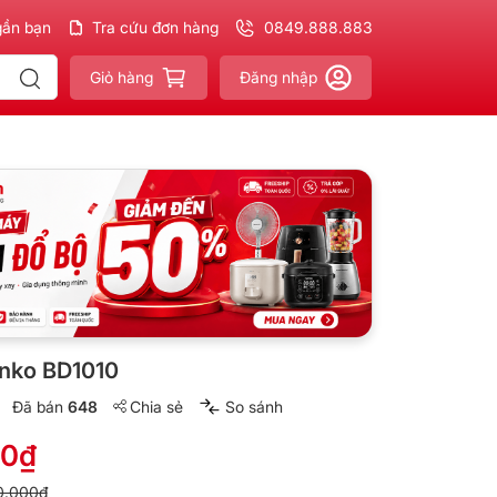
gần bạn
h hãng - Xuất VAT
Tra cứu đơn hàng
đầy đủ
Giao nhanh - Miễn phí
0849.888.883
cho đơn 300k
Giỏ hàng
Đăng nhập
nko BD1010
Đã bán
648
Chia sẻ
So sánh
00₫
0.000₫