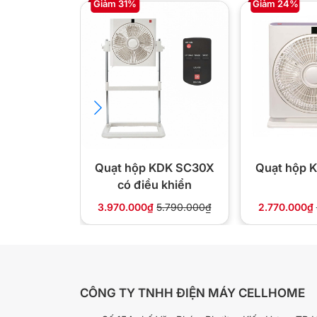
Giảm 31%
Giảm 24%
Quạt hộp KDK SC30X
Quạt hộp 
có điều khiển
3.970.000₫
5.790.000₫
2.770.000₫
CÔNG TY TNHH ĐIỆN MÁY CELLHOME