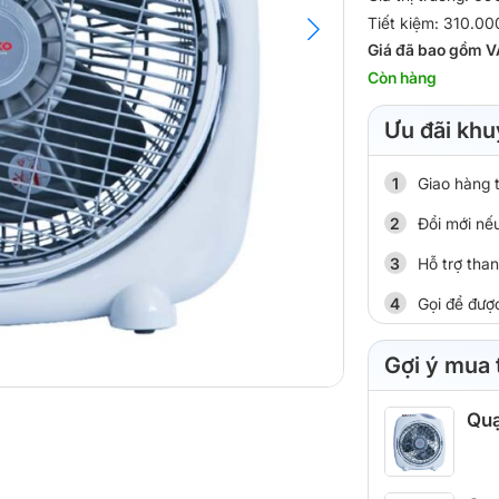
Tiết kiệm: 310.0
Giá đã bao gồm V
Còn hàng
Ưu đãi khu
Giao hàng 
Đổi mới nếu
Hỗ trợ tha
Gọi để đượ
Gợi ý mua
Quạ