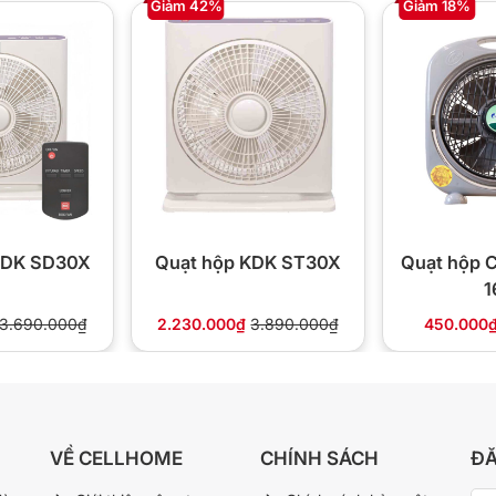
Giảm 42%
Giảm 18%
KDK SD30X
Quạt hộp KDK ST30X
Quạt hộp C
1
3.690.000₫
2.230.000₫
3.890.000₫
450.000
VỀ CELLHOME
CHÍNH SÁCH
ĐĂ