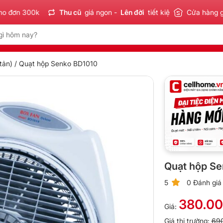
 300k
Thu cũ
giá ngon -
Lên đời
tiết kiệm
Sản phẩm
Cửa hàng 
Chín
tản)
/ Quạt hộp Senko BD1010
Quạt hộp Se
5
0 Đánh giá
380.0
Giá:
Giá thị trường:
69