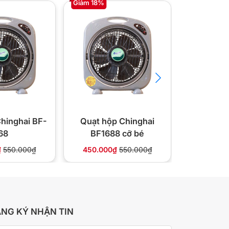
Giảm 18%
Giảm 41%
hinghai BF-
Quạt hộp Chinghai
Quạt hộp 
68
BF1688 cỡ bé
9H 5 cán
₫
550.000₫
450.000₫
550.000₫
580.000
NG KÝ NHẬN TIN