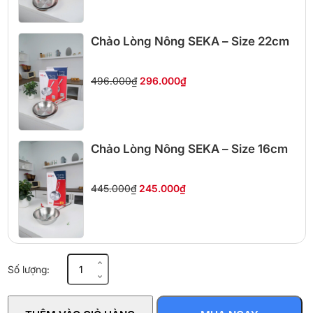
Chảo Lòng Nông SEKA – Size 22cm
496.000₫
296.000₫
Chảo Lòng Nông SEKA – Size 16cm
445.000₫
245.000₫
Chảo
Số lượng:
Morico
Titanium
Shield