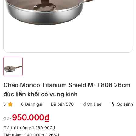
Chảo Morico Titanium Shield MFT806 26cm
đúc liền khối có vung kính
5
0 Đánh giá
Đã bán
570
Chia sẻ
So sánh
950.000₫
Giá:
Giá thị trường:
1.290.000₫
Tiết kiệm: 340.000₫ (-26%)