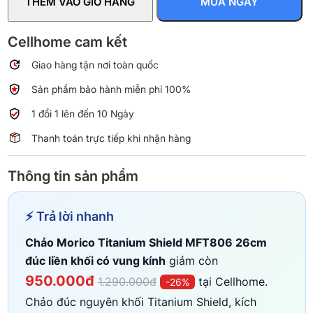
THÊM VÀO GIỎ HÀNG
MUA NGAY
MFT806
26cm
đúc
Cellhome cam kết
liền
Giao hàng tận nơi toàn quốc
khối
có
Sản phẩm bảo hành miễn phí 100%
vung
kính
1 đổi 1 lên đến 10 Ngày
số
Thanh toán trực tiếp khi nhận hàng
lượng
Thông tin sản phẩm
⚡ Trả lời nhanh
Chảo Morico Titanium Shield MFT806 26cm
đúc liền khối có vung kính
giảm còn
950.000đ
1.290.000đ
tại Cellhome.
-26%
Chảo đúc nguyên khối Titanium Shield, kích