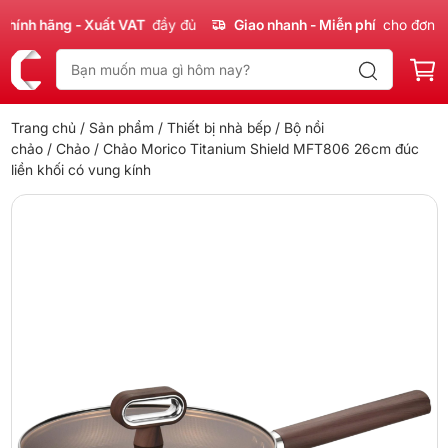
nh hãng - Xuất VAT
đầy đủ
Giao nhanh - Miễn phí
cho đơn 300
Trang chủ
/
Sản phẩm
/
Thiết bị nhà bếp
/
Bộ nồi
chảo
/
Chảo
/ Chảo Morico Titanium Shield MFT806 26cm đúc
liền khối có vung kính