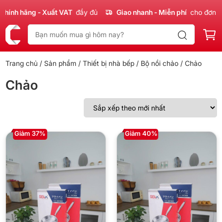
hãng - Xuất VAT
đầy đủ
Giao nhanh - Miễn phí
cho đơn 300k
Trang chủ
/
Sản phẩm
/
Thiết bị nhà bếp
/
Bộ nồi chảo
/ Chảo
Chảo
Giảm 37%
Giảm 40%