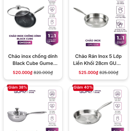
Chảo inox chống dính
Chảo Rán Inox 5 Lớp
Black Cube Gume
Liền Khối 28cm GUME
GM-1324N
KOREA GPS-1228
520.000₫
820.000₫
525.000₫
825.000₫
Giảm 38%
Giảm 40%