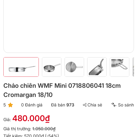
Chảo chiên WMF Mini 0718806041 18cm
Cromargan 18/10
5
0 Đánh giá
Đã bán
973
Chia sẻ
So sánh
480.000₫
Giá:
Giá thị trường:
1.050.000₫
Tiết kiệm: 570.000₫ (-54%)