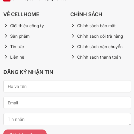
480.000đ
💰 Giá tốt:
1.050.000đ
-54%
VỀ CELLHOME
CHÍNH SÁCH
📞 Gọi 0849.888.883
Giới thiệu công ty
Chính sách bảo mật
💬 Chat Zalo
Sản phẩm
Chính sách đổi trả hàng
Tin tức
Chính sách vận chuyển
Liên hệ
Chính sách thanh toán
❓ Câu hỏi thường gặp
ĐĂNG KÝ NHẬN TIN
Chảo có dùng được trên bếp từ không?
Được — đáy TransTherm® tương thích mọi loại bếp và tối
ưu nhất cho vùng nấu bếp từ Ø18cm.
Chảo có bỏ vào máy rửa chén được không?
Được. Inox Cromargan 18/10 an toàn với máy rửa chén,