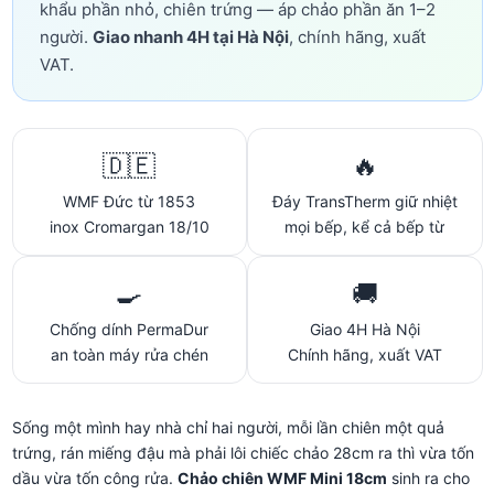
khẩu phần nhỏ, chiên trứng — áp chảo phần ăn 1–2
người.
Giao nhanh 4H tại Hà Nội
, chính hãng, xuất
VAT.
🇩🇪
🔥
WMF Đức từ 1853
Đáy TransTherm giữ nhiệt
inox Cromargan 18/10
mọi bếp, kể cả bếp từ
🍳
🚚
Chống dính PermaDur
Giao 4H Hà Nội
an toàn máy rửa chén
Chính hãng, xuất VAT
Sống một mình hay nhà chỉ hai người, mỗi lần chiên một quả
trứng, rán miếng đậu mà phải lôi chiếc chảo 28cm ra thì vừa tốn
dầu vừa tốn công rửa.
Chảo chiên WMF Mini 18cm
sinh ra cho