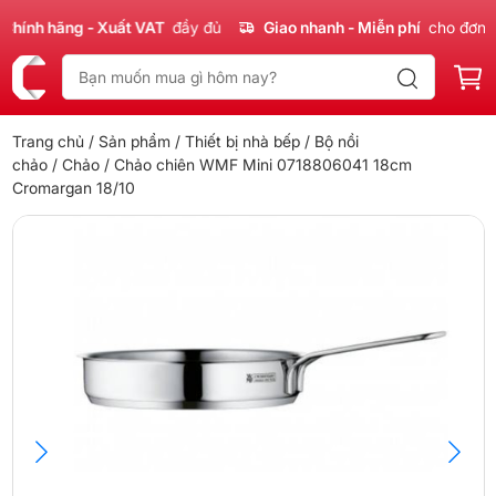
nh hãng - Xuất VAT
đầy đủ
Giao nhanh - Miễn phí
cho đơn 300
Trang chủ
/
Sản phẩm
/
Thiết bị nhà bếp
/
Bộ nồi
chảo
/
Chảo
/ Chảo chiên WMF Mini 0718806041 18cm
Cromargan 18/10