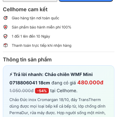
18cm
Cromargan
Cellhome cam kết
18/10
Giao hàng tận nơi toàn quốc
số
lượng
Sản phẩm bảo hành miễn phí 100%
1 đổi 1 lên đến 10 Ngày
Thanh toán trực tiếp khi nhận hàng
Thông tin sản phẩm
⚡ Trả lời nhanh:
Chảo chiên WMF Mini
480.000đ
0718806041 18cm
đang có giá
1.050.000đ
tại Cellhome.
-54%
Chảo Đức inox Cromargan 18/10, đáy TransTherm
dùng được mọi loại bếp kể cả bếp từ, lớp chống dính
PermaDur, rửa máy được. Hợp người sống một mình,