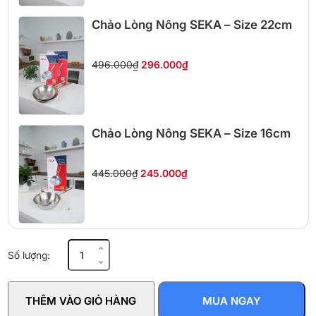
Chảo Lòng Nông SEKA – Size 22cm
496.000₫
296.000₫
Chảo Lòng Nông SEKA – Size 16cm
445.000₫
245.000₫
Chảo
Số lượng:
chiên
WMF
Mini
THÊM VÀO GIỎ HÀNG
MUA NGAY
0718806041