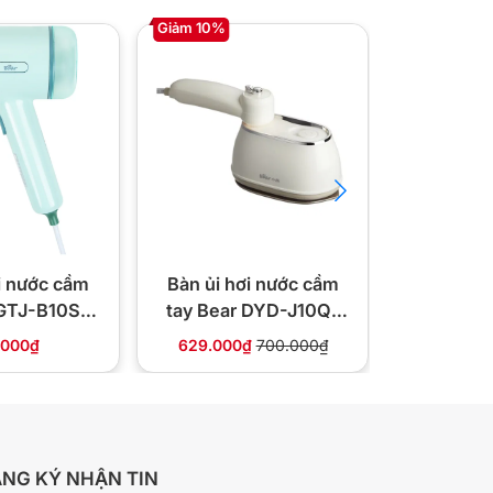
Giảm 10%
Giảm 29%
i nước cầm
Bàn ủi hơi nước cầm
Bàn là hơ
 GTJ-B10S1
tay Bear DYD-J10Q1
MI830 2-
00W
1050W
.000₫
629.000₫
700.000₫
980.000
NG KÝ NHẬN TIN