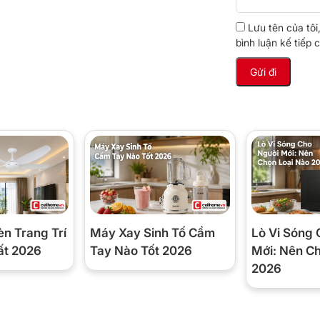
Lưu tên của tôi
c thế hệ mới, chăm sóc quần
bình luận kế tiếp c
 hơi nước, là ủi nhanh hơn
 DoubleSteam, tạo ra lượng hơi nước nhiều gấp
có thể tiết kiệm đến 50% thời gian ủi, chỉ cần
ả.
hấu sâu vào từng sợi vải, giúp làm mềm và làm
 nhanh chóng.
èn Trang Trí
Máy Xay Sinh Tố Cầm
Lò Vi Sóng 
ất 2026
Tay Nào Tốt 2026
Mới: Nên C
2026