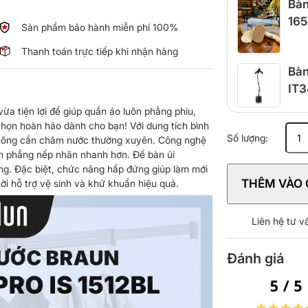
Bàn
165
Sản phẩm bảo hành miễn phí 100%
Thanh toán trực tiếp khi nhận hàng
Bàn
IT3
a tiện lợi để giúp quần áo luôn phẳng phiu,
chọn hoàn hảo dành cho bạn! Với dung tích bình
Bàn
Số lượng:
à không cần châm nước thường xuyên. Công nghệ
ủi
àm phẳng nếp nhăn nhanh hơn. Đế bàn ủi
hơi
ng. Đặc biệt, chức năng hấp đứng giúp làm mới
nước
THÊM VÀO 
i hỗ trợ vệ sinh và khử khuẩn hiệu quả.
Braun
IS1512BL
số
Liên hệ tư 
lượng
Đánh giá