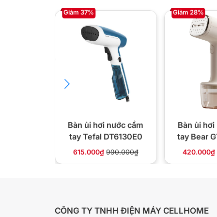
Giảm 37%
Giảm 28%
Bàn ủi hơi nước cầm
Bàn ủi hơ
tay Tefal DT6130E0
tay Bear 
10
615.000₫
990.000₫
420.000₫
CÔNG TY TNHH ĐIỆN MÁY CELLHOME