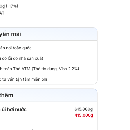
0₫ (-17%)
AT
yến mãi
tận nơi toàn quốc
 có lỗi do nhà sản xuất
nh toán Thẻ ATM (Thẻ tín dụng, Visa 2.2%)
c tư vấn tận tâm miễn phí
 thêm
 ủi hơi nước
615.000₫
415.000₫