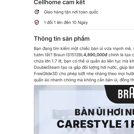
Cellhome cam kết
Giao hàng tận nơi toàn quốc
1 đổi 1 lên đến 10 Ngày
Thông tin sản phẩm
Bạn đang tìm kiếm một chiếc bàn ủi vừa mạnh mẽ, vừ
tươm tất? Braun IS1512BL
4,890,000đ
chính là lựa 
chứa lớn 1.7 lít, bạn có thể ủi quần áo liên tục m
DoubleSteam tạo ra gấp đôi lượng hơi nước, giúp l
FreeGlide3D cho phép lướt nhẹ nhàng theo mọi hướ
quần áo nhanh chóng mà không cần bàn ủi, đồng thờ