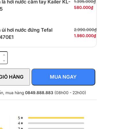
 là hơi nước cầm tay Kailer KL-
1.395.000₫
580.000₫
5
 ủi hơi nước đứng Tefal
2.990.000₫
1.980.000₫
470E1
GIỎ HÀNG
MUA NGAY
vấn, mua hàng
0849.888.883
(08h00 - 22h00)