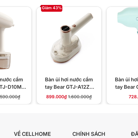
Giảm 43%
i nước cầm
Bàn ủi hơi nước cầm
Bàn ủi hơ
GTJ-D10M1
tay Bear GTJ-A12Z2
tay Bear
00W
1200W
10
590.000₫
899.000₫
1.600.000₫
728
VỀ CELLHOME
CHÍNH SÁCH
ĐĂ