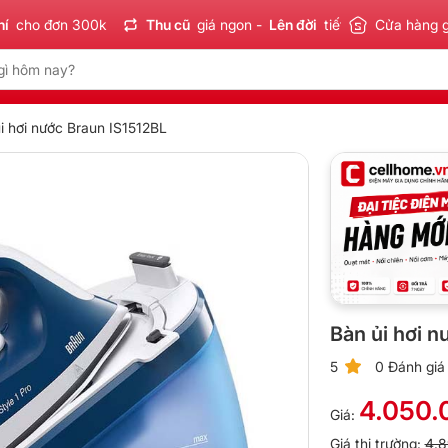
đơn 300k
Thu cũ
giá ngon -
Lên đời
tiết kiệm
Sản phẩm
Cửa hàng 
C
i hơi nước Braun IS1512BL
Bàn ủi hơi n
5
0 Đánh giá
4.050.
Giá:
Giá thị trường:
4.