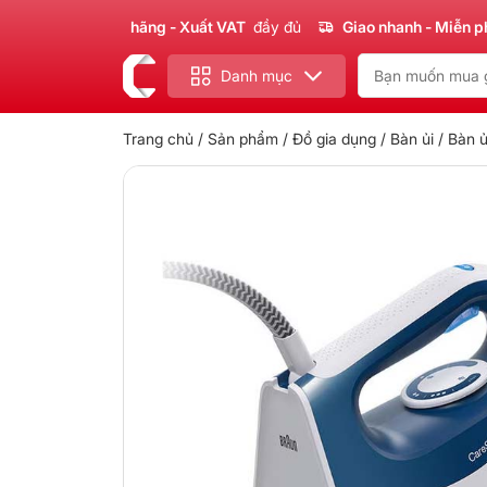
hẩm
Chính hãng - Xuất VAT
đầy đủ
Giao nhanh - Miễn phí
cho 
Danh mục
Trang chủ
/
Sản phẩm
/
Đồ gia dụng
/
Bàn ủi
/ Bàn ủ