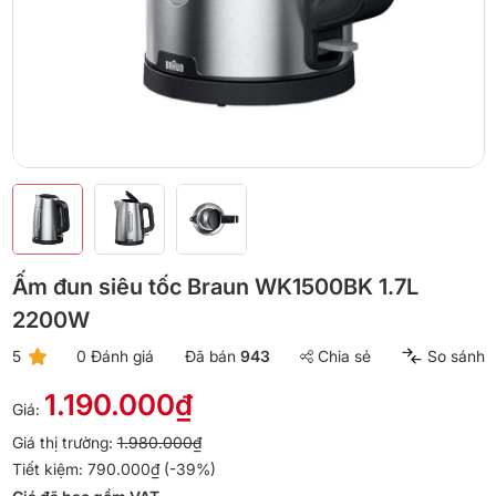
Ấm đun siêu tốc Braun WK1500BK 1.7L
2200W
5
0 Đánh giá
Đã bán
943
Chia sẻ
So sánh
1.190.000₫
Giá:
Giá thị trường:
1.980.000₫
Tiết kiệm: 790.000₫ (-39%)