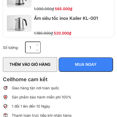
1.090.000₫
565.000₫
Ấm siêu tốc inox Kailer KL-001
1.180.000₫
520.000₫
Ấm
Số lượng:
đun
siêu
tốc
THÊM VÀO GIỎ HÀNG
MUA NGAY
Braun
WK1500BK
1.7L
Cellhome cam kết
2200W
Giao hàng tận nơi toàn quốc
số
lượng
Sản phẩm bảo hành miễn phí 100%
1 đổi 1 lên đến 10 Ngày
Thanh toán trực tiếp khi nhận hàng