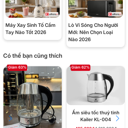
Thương hiệu
Braun (Đức)
Mã sản phẩm
WK1500BK
Máy Xay Sinh Tố Cầm
Lò Vi Sóng Cho Người
Tay Nào Tốt 2026
Mới: Nên Chọn Loại
Dung tích
1.7 lít
Nào 2026
Công suất
2200W
Có thể bạn cũng thích
Thời gian sôi
~45 giây / 200ml
Giảm 63%
Giảm 62%
Chất liệu
Vỏ + ruột inox cao cấp
Tay cầm/Nắp
Nhựa cách nhiệt
An toàn
4 lớp bảo vệ, khóa nắp
Đế
Xoay 360°, tiếp xúc cách điện
Ấm siêu tốc thuỷ tinh
Kailer KL-004
Tiện ích
Thang đo mực nước trên thân