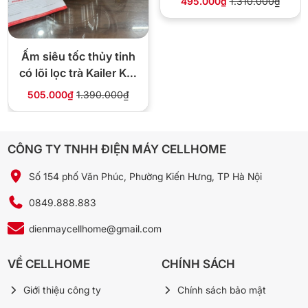
495.000₫
1.310.000₫
🏪 Vì sao mua tại Cellhome
Ấm siêu tốc thủy tinh
✅ Chính hãng, xuất hóa đơn VAT đầy đủ
có lõi lọc trà Kailer KL-
⚡ Giao 4H nội thành Hà Nội, freeship đơn từ 300.000₫
268
505.000₫
1.390.000₫
🔄 Đổi trả 10 ngày nếu lỗi nhà sản xuất
💰 Giá cạnh tranh, bảo hành đúng hãng
1.190.000₫
CÔNG TY TNHH ĐIỆN MÁY CELLHOME
1.980.000₫
-40%
Số 154 phố Văn Phúc, Phường Kiến Hưng, TP Hà Nội
📞 Gọi 0849.888.883
💬 Chat Zalo
0849.888.883
dienmaycellhome@gmail.com
❓ Câu hỏi thường gặp
VỀ CELLHOME
CHÍNH SÁCH
Vỏ inox có bị nóng khi đun không?
Giới thiệu công ty
Chính sách bảo mật
Vỏ inox sẽ ấm lên (chứ không bỏng) sau khi đun. Tay cầm