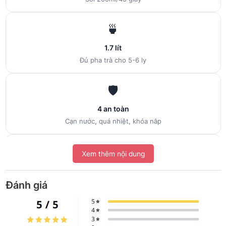
🍵
1.7 lít
Đủ pha trà cho 5-6 ly
🛡️
4 an toàn
Cạn nước, quá nhiệt, khóa nắp
🚚
Xem thêm nội dung
Giao 4H Hà Nội
Chính hãng, xuất VAT
Đánh giá
Braun
WK1500BK
là ấm siêu tốc 1.7L công suất 2200W – đủ cho
gia đình 4–5 người pha trà, pha cà phê hay nấu mì gói buổi tối.