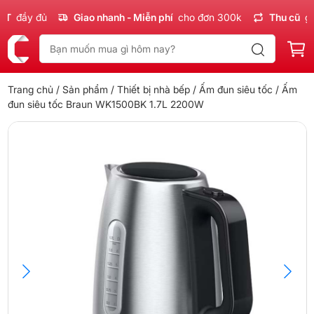
đầy đủ
Giao nhanh - Miễn phí
cho đơn 300k
Thu cũ
giá n
Trang chủ
/
Sản phẩm
/
Thiết bị nhà bếp
/
Ấm đun siêu tốc
/ Ấm
đun siêu tốc Braun WK1500BK 1.7L 2200W