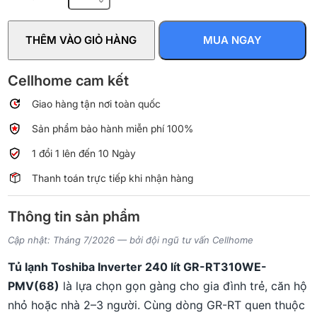
Toshiba
Inverter
THÊM VÀO GIỎ HÀNG
MUA NGAY
240
lít
GR-
Cellhome cam kết
RT310WE-
Giao hàng tận nơi toàn quốc
PMV(68)
số
Sản phẩm bảo hành miễn phí 100%
lượng
1 đổi 1 lên đến 10 Ngày
Thanh toán trực tiếp khi nhận hàng
Thông tin sản phẩm
Cập nhật: Tháng 7/2026 — bởi đội ngũ tư vấn Cellhome
Tủ lạnh Toshiba Inverter 240 lít GR-RT310WE-
PMV(68)
là lựa chọn gọn gàng cho gia đình trẻ, căn hộ
nhỏ hoặc nhà 2–3 người. Cùng dòng GR-RT quen thuộc