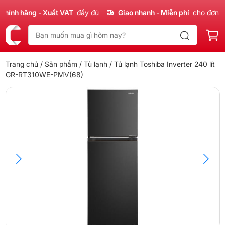
nh hãng - Xuất VAT
đầy đủ
Giao nhanh - Miễn phí
cho đơn 300
Trang chủ
/
Sản phẩm
/
Tủ lạnh
/ Tủ lạnh Toshiba Inverter 240 lít
GR-RT310WE-PMV(68)