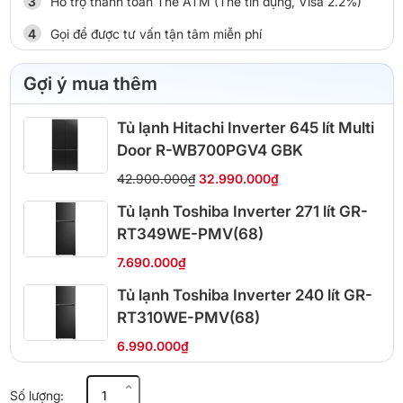
Hỗ trợ thanh toán Thẻ ATM (Thẻ tín dụng, Visa 2.2%)
Gọi để được tư vấn tận tâm miễn phí
Gợi ý mua thêm
Tủ lạnh Hitachi Inverter 645 lít Multi
Door R-WB700PGV4 GBK
42.900.000₫
32.990.000₫
Tủ lạnh Toshiba Inverter 271 lít GR-
RT349WE-PMV(68)
7.690.000₫
Tủ lạnh Toshiba Inverter 240 lít GR-
RT310WE-PMV(68)
6.990.000₫
Tủ
Số lượng:
lạnh