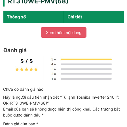
RT310WE-PMV(68)
Thông số
Chi tiết
Dung tích sử dụng
240 lít
Xem thêm nội dung
Ngăn mát / Ngăn đá
178 lít / 62 lít
Đánh giá
Kiểu tủ
2 cánh, ngăn đá trên
Công nghệ
Origin Inverter
Ngăn đông mềm
Cooling Zone -1°C
Chưa có đánh giá nào.
Khử mùi / kháng khuẩn
Bộ lọc PureBIO GO
Hãy là người đầu tiên nhận xét “Tủ lạnh Toshiba Inverter 240 lít
GR-RT310WE-PMV(68)”
Làm lạnh
Gián tiếp (quạt gió)
Email của bạn sẽ không được hiển thị công khai.
Các trường bắt
buộc được đánh dấu
*
Điện năng
339 kWh/năm
Đánh giá của bạn
*