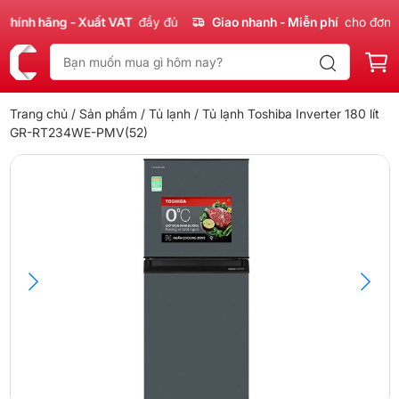
ính hãng - Xuất VAT
đầy đủ
Giao nhanh - Miễn phí
cho đơn 30
Trang chủ
/
Sản phẩm
/
Tủ lạnh
/ Tủ lạnh Toshiba Inverter 180 lít
GR-RT234WE-PMV(52)