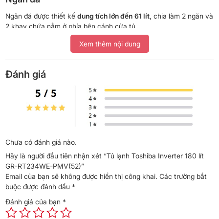
Ngăn đá được thiết kế
dung tích lớn đến
61 lít
, chia làm 2 ngăn và
2 khay chứa nằm ở phía bên cánh cửa tủ.
Ngăn lạnh
Xem thêm nội dung
Ngăn lạnh có
dung tích 119 lít
, gồm có 1 ngăn Cooling Zone 0°C,
chia làm 2 ngăn và 1 hộc đựng rau củ quả. Ngoài ra, bên cánh
Đánh giá
cửa tủ lạnh còn được thiết kế thêm 3 khay chứa.
Chưa có đánh giá nào.
Hãy là người đầu tiên nhận xét “Tủ lạnh Toshiba Inverter 180 lít
GR-RT234WE-PMV(52)”
Email của bạn sẽ không được hiển thị công khai.
Các trường bắt
buộc được đánh dấu
*
Đánh giá của bạn
*
*Hình ảnh chỉ mang tính chất minh họa