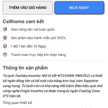
Inverter
THÊM VÀO GIỎ HÀNG
MUA NGAY
180
lít
GR-
Cellhome cam kết
RT234WE-
Giao hàng tận nơi toàn quốc
PMV(52)
số
Sản phẩm bảo hành miễn phí 100%
lượng
1 đổi 1 lên đến 10 Ngày
Thanh toán trực tiếp khi nhận hàng
Thông tin sản phẩm
Tủ lạnh Toshiba Inverter 180 lít GR-RT234WE-PMV(52) có thiết
kế ngăn đông lớn và bề mặt cửa bằng kim loại xám Sapphire
sang trọng. Tủ lạnh còn có khả năng tiết kiệm điện hiệu quả nhờ
công nghệ Origin Inverter và được trang bị ngăn Cooling Zone
0°C tiện lợi.
Tổng quan thiết kế