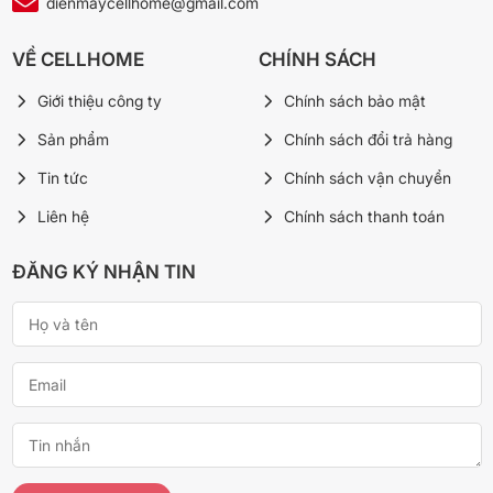
dienmaycellhome@gmail.com
VỀ CELLHOME
CHÍNH SÁCH
Giới thiệu công ty
Chính sách bảo mật
Sản phẩm
Chính sách đổi trả hàng
Tin tức
Chính sách vận chuyển
*Hình ảnh chỉ mang tính chất minh họa
Liên hệ
Chính sách thanh toán
Bảng điều khiển
ĐĂNG KÝ NHẬN TIN
– Ngăn đá và ngăn lạnh đều được trang bị bảng điều khiển
riêng,
nằm ở bên trong
tủ lạnh Toshiba 180 lít này.
– Bảng điều khiển ở ngăn đá được thiết kế
dạng nút trượt
, còn ở
ngăn lạnh được thiết kế
dạng núm vặn
dễ sử dụng.
Nhìn chung, tủ lạnh Toshiba Inverter 180 lít GR-RT234WE-
PMV(52) có màu sắc sang trọng và tinh tế với bề mặt cửa tủ
bằng kim loại xám Sapphire. Hơn nữa, ngăn đá tủ lạnh được thiết
kế dung tích lớn, phù hợp cho những gia đình có thói quen cấp
đông thực phẩm để thuận tiện cho việc sử dụng.