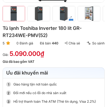
Tủ lạnh Toshiba Inverter 180 lít GR-
RT234WE-PMV(52)
5
0 Đánh giá
Đã bán
440
Chia sẻ
So sánh
5.090.000₫
Giá:
Giá đã bao gồm VAT
Ưu đãi khuyến mãi
Giao hàng tận nơi toàn quốc
Đổi mới nếu có lỗi do nhà sản xuất
Hỗ trợ thanh toán Thẻ ATM (Thẻ tín dụng, Visa 2.2%)