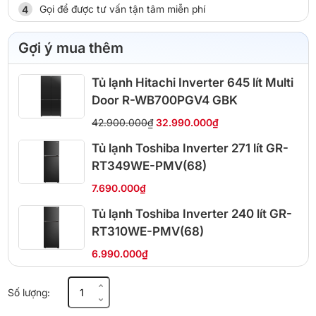
Gọi để được tư vấn tận tâm miễn phí
Gợi ý mua thêm
Tủ lạnh Hitachi Inverter 645 lít Multi
Door R-WB700PGV4 GBK
42.900.000₫
32.990.000₫
Tủ lạnh Toshiba Inverter 271 lít GR-
RT349WE-PMV(68)
7.690.000₫
Tủ lạnh Toshiba Inverter 240 lít GR-
RT310WE-PMV(68)
6.990.000₫
Tủ
Số lượng:
lạnh
Toshiba