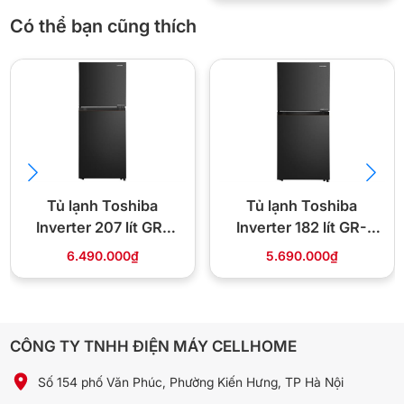
Có thể bạn cũng thích
Tiết kiệm thời gian chế biến với ngăn Cooling
Tủ lạnh Toshiba
Tủ lạnh Toshiba
Inverter 207 lít GR-
Inverter 182 lít GR-
Zone -1°C trữ thịt cá tươi dùng trong ngày
RT268WE-PMV(68)
RT236WE PMV(68)
6.490.000₫
5.690.000₫
Chiếc tủ lạnh 2 cửa này sẽ trang bị thêm ngăn Cooling Zone
-1°C cực kì hữu dụng cho các chị em nội trợ. Không cần phải tốn
thời gian chờ rã đông, bạn có thể lấy thực phẩm tươi sống ra chế
biến ngay mà vẫn đảm bảo được chất lượng món ăn.
Tuy nhiên, ngăn này chỉ giúp lưu trữ thực phẩm tươi dùng trong
CÔNG TY TNHH ĐIỆN MÁY CELLHOME
ngày thôi, nên nếu muốn trữ lâu hơn, bạn nên dùng ngăn trữ đông
nhé!
Số 154 phố Văn Phúc, Phường Kiến Hưng, TP Hà Nội